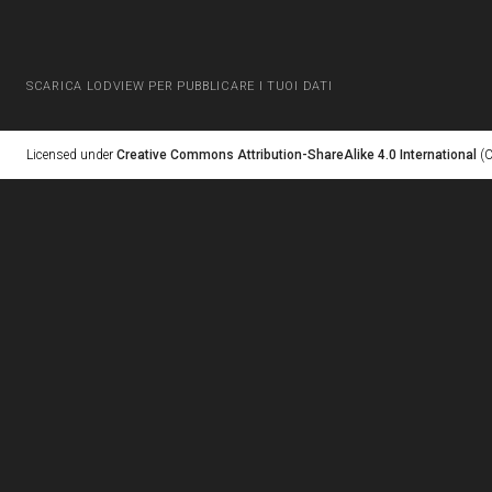
SCARICA LODVIEW PER PUBBLICARE I TUOI DATI
Licensed under
Creative Commons Attribution-ShareAlike 4.0 International
(C