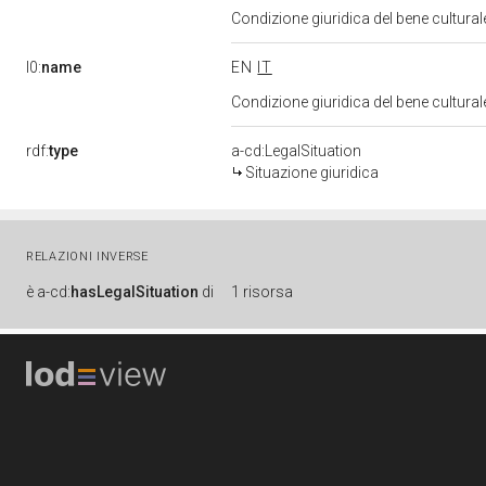
Condizione giuridica del bene cultura
l0:
name
EN
IT
Condizione giuridica del bene cultura
rdf:
type
a-cd:LegalSituation
Situazione giuridica
RELAZIONI INVERSE
è
a-cd:
hasLegalSituation
di
1 risorsa