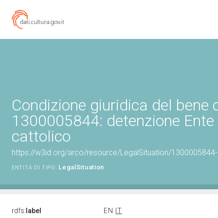
Condizione giuridica del bene 
1300005844: detenzione Ente 
cattolico
https://w3id.org/arco/resource/LegalSituation/1300005844-le
LegalSituation
ENTITÀ DI TIPO:
rdfs:
label
EN
IT