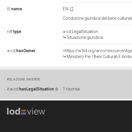
l0:
name
EN
IT
Condizione giuridica del bene cultura
rdf:
type
a-cd:LegalSituation
Situazione giuridica
a-cd:
hasOwner
<https://w3id.org/arco/resource/
Ministero Per I Beni Culturali E Amb
RELAZIONI INVERSE
è
a-cd:
hasLegalSituation
di
1 risorsa