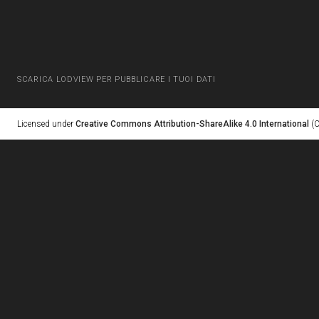
SCARICA LODVIEW PER PUBBLICARE I TUOI DATI
Licensed under
Creative Commons Attribution-ShareAlike 4.0 International
(C