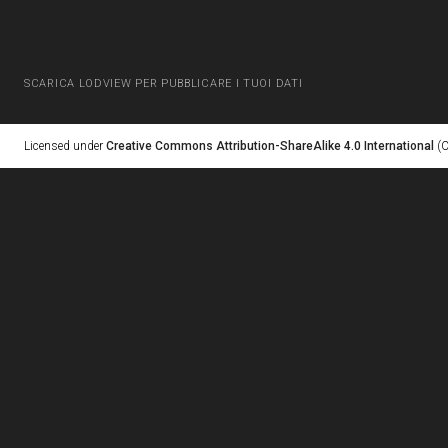
SCARICA LODVIEW PER PUBBLICARE I TUOI DATI
Licensed under
Creative Commons Attribution-ShareAlike 4.0 International
(C