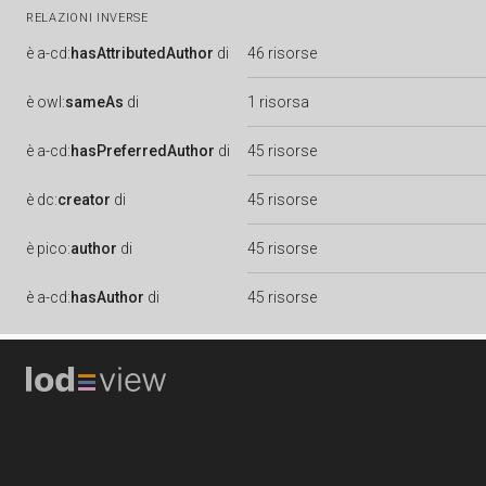
RELAZIONI INVERSE
è
a-cd:
hasAttributedAuthor
di
46 risorse
è
owl:
sameAs
di
1 risorsa
è
a-cd:
hasPreferredAuthor
di
45 risorse
è
dc:
creator
di
45 risorse
è
pico:
author
di
45 risorse
è
a-cd:
hasAuthor
di
45 risorse