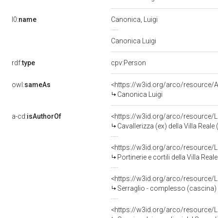
l0:
name
Canonica, Luigi
Canonica Luigi
rdf:
type
cpv:Person
owl:
sameAs
<https://w3id.org/arco/resourc
Canonica Luigi
a-cd:
isAuthorOf
<https://w3id.org/arco/resource
Cavallerizza (ex) della Villa Rea
<https://w3id.org/arco/resource
Portinerie e cortili della Villa R
<https://w3id.org/arco/resource
Serraglio - complesso (cascina)
<https://w3id.org/arco/resource