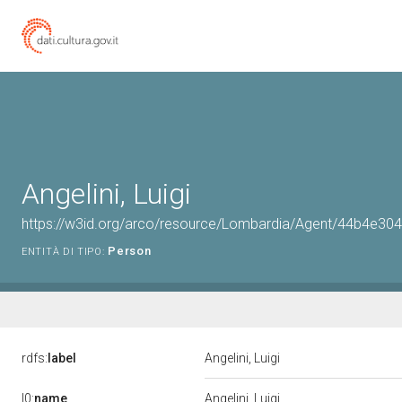
Angelini, Luigi
https://w3id.org/arco/resource/Lombardia/Agent/44b4e
Person
ENTITÀ DI TIPO:
rdfs:
label
Angelini, Luigi
l0:
name
Angelini, Luigi