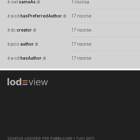
è
owl:
sameAs
di
1 risorsa
è
a-cd:
hasPreferredAuthor
di
17 risorse
è
dc:
creator
di
17 risorse
è
pico:
author
di
17 risorse
è
a-cd:
hasAuthor
di
17 risorse
SCARICA LODVIEW PER PUBBLICARE I TUOI DATI