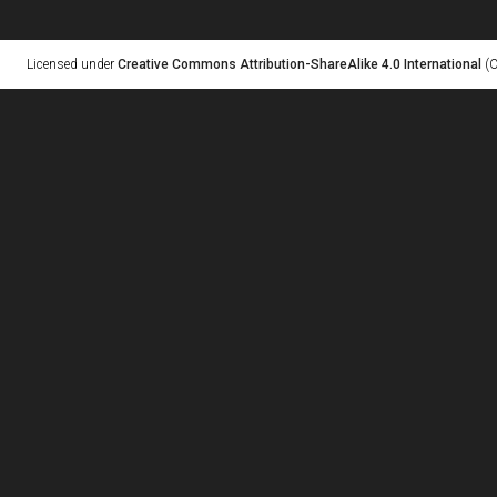
Licensed under
Creative Commons Attribution-ShareAlike 4.0 International
(C