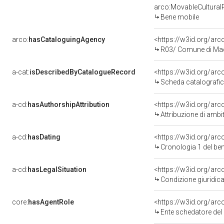
arco:MovableCultural
Bene mobile
arco:
hasCataloguingAgency
<https://w3id.org/a
R03/ Comune di M
a-cat:
isDescribedByCatalogueRecord
<https://w3id.org/a
Scheda catalografi
a-cd:
hasAuthorshipAttribution
Attribuzione di amb
a-cd:
hasDating
<https://w3id.org/ar
Cronologia 1 del b
a-cd:
hasLegalSituation
Condizione giuridica
core:
hasAgentRole
<https://w3id.org/ar
Ente schedatore de