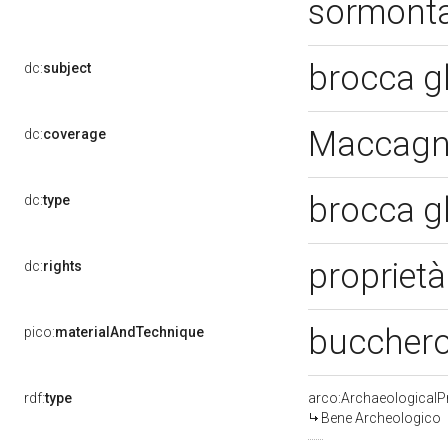
sormont
brocca g
dc:
subject
Maccagno
dc:
coverage
brocca g
dc:
type
proprietà
dc:
rights
bucchero
pico:
materialAndTechnique
rdf:
type
arco:ArchaeologicalP
Bene Archeologico