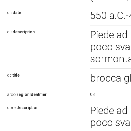
550 a.C.-
dc:
date
Piede ad 
dc:
description
poco sva
sormont
brocca g
dc:
title
03
arco:
regionIdentifier
Piede ad 
core:
description
poco sva