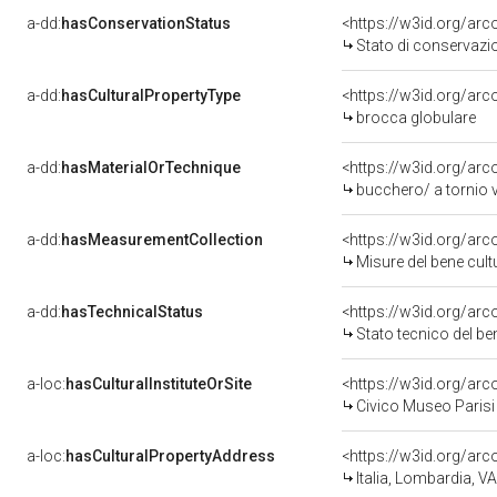
a-dd:
hasConservationStatus
Stato di conservazi
a-dd:
hasCulturalPropertyType
brocca globulare
a-dd:
hasMaterialOrTechnique
<https://w3id.org/ar
bucchero/ a tornio 
a-dd:
hasMeasurementCollection
<https://w3id.org/a
Misure del bene cul
a-dd:
hasTechnicalStatus
<https://w3id.org/ar
Stato tecnico del b
a-loc:
hasCulturalInstituteOrSite
Civico Museo Parisi 
a-loc:
hasCulturalPropertyAddress
<https://w3id.org/a
Italia, Lombardia, 