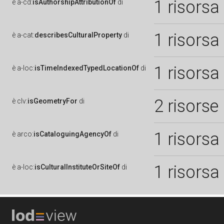
1 risorsa
è
a-cd:
isAuthorshipAttributionOf
di
1 risorsa
è
a-cat:
describesCulturalProperty
di
1 risorsa
è
a-loc:
isTimeIndexedTypedLocationOf
di
2 risorse
è
clv:
isGeometryFor
di
1 risorsa
è
arco:
isCataloguingAgencyOf
di
1 risorsa
è
a-loc:
isCulturalInstituteOrSiteOf
di