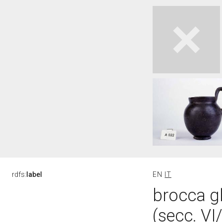
rdfs:
label
EN
IT
brocca g
(secc. VI