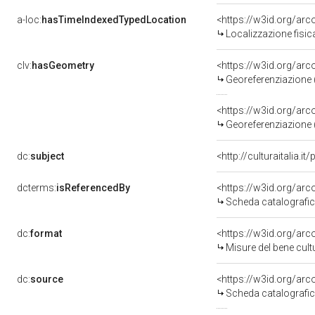
a-loc:
hasTimeIndexedTypedLocation
<https://w3id.org/a
Localizzazione fisi
clv:
hasGeometry
<https://w3id.org/a
Georeferenziazione 
<https://w3id.org/a
Georeferenziazione 
dc:
subject
<http://culturaitalia.
dcterms:
isReferencedBy
<https://w3id.org/a
Scheda catalografi
dc:
format
<https://w3id.org/a
Misure del bene cul
dc:
source
<https://w3id.org/a
Scheda catalografi