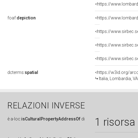
<https://www.lombardi
foaf:
depiction
dcterms:
spatial
<https://w3id.org/a
Italia, Lombardia, 
RELAZIONI INVERSE
1 risorsa
è
a-loc:
isCulturalPropertyAddressOf
di