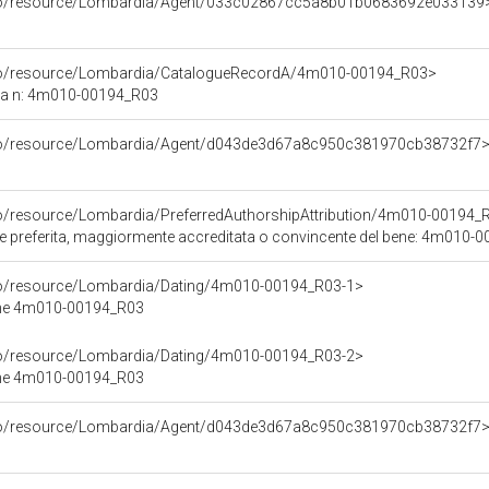
rco/resource/Lombardia/Agent/033c02867cc5a8b01b0683692e033139
rco/resource/Lombardia/CatalogueRecordA/4m010-00194_R03>
ca n: 4m010-00194_R03
rco/resource/Lombardia/Agent/d043de3d67a8c950c381970cb38732f7
co/resource/Lombardia/PreferredAuthorshipAttribution/4m010-00194_
ore preferita, maggiormente accreditata o convincente del bene: 4m010-
rco/resource/Lombardia/Dating/4m010-00194_R03-1>
ene 4m010-00194_R03
rco/resource/Lombardia/Dating/4m010-00194_R03-2>
ene 4m010-00194_R03
rco/resource/Lombardia/Agent/d043de3d67a8c950c381970cb38732f7