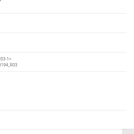
>
>
R03-1>
00194_R03
>