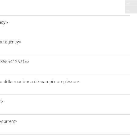
ncy>
ion-agency>
1f365b412671c>
io-della-madonna-dei-campi-complesso>
f>
-current>