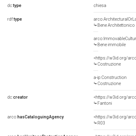
chiesa
dc:
type
rdf:
type
arco:ArchitecturalOr
Bene Architettonico
arco:ImmovableCultur
Bene immobile
<https://w3id.org/arc
Costruzione
a-ip:Construction
Costruzione
dc:
creator
<https://w3id.org/a
Fantoni
arco:
hasCataloguingAgency
<https://w3id.org/a
R03