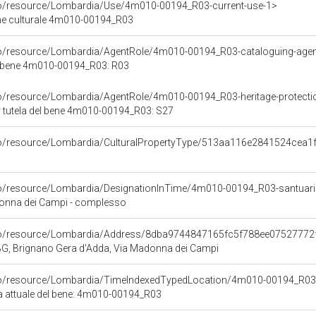
rco/resource/Lombardia/Use/4m010-00194_R03-current-use-1>
ene culturale 4m010-00194_R03
rco/resource/Lombardia/AgentRole/4m010-00194_R03-cataloguing-age
l bene 4m010-00194_R03: R03
co/resource/Lombardia/AgentRole/4m010-00194_R03-heritage-protect
 tutela del bene 4m010-00194_R03: S27
rco/resource/Lombardia/CulturalPropertyType/513aa116e2841524cea
rco/resource/Lombardia/DesignationInTime/4m010-00194_R03-santuar
donna dei Campi - complesso
rco/resource/Lombardia/Address/8dba9744847165fc5f788ee07527772
BG, Brignano Gera d'Adda, Via Madonna dei Campi
rco/resource/Lombardia/TimeIndexedTypedLocation/4m010-00194_R03
ca attuale del bene: 4m010-00194_R03