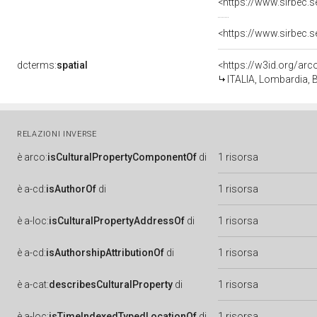
<https://www.sirbec.
<https://www.sirbec.
dcterms:
spatial
<https://w3id.org/a
ITALIA, Lombardia, 
RELAZIONI INVERSE
è
arco:
isCulturalPropertyComponentOf
di
1 risorsa
è
a-cd:
isAuthorOf
di
1 risorsa
è
a-loc:
isCulturalPropertyAddressOf
di
1 risorsa
è
a-cd:
isAuthorshipAttributionOf
di
1 risorsa
è
a-cat:
describesCulturalProperty
di
1 risorsa
è
a-loc:
isTimeIndexedTypedLocationOf
di
1 risorsa