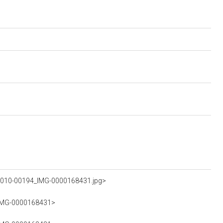
>
4m010-00194_IMG-0000168431.jpg>
4_IMG-0000168431>