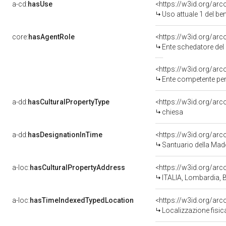
a-cd:
hasUse
<https://w3id.org/a
Uso attuale 1 del b
core:
hasAgentRole
<https://w3id.org/a
Ente schedatore de
<https://w3id.org/ar
Ente competente per
a-dd:
hasCulturalPropertyType
<https://w3id.org/a
chiesa
a-dd:
hasDesignationInTime
<https://w3id.org/a
Santuario della Ma
a-loc:
hasCulturalPropertyAddress
<https://w3id.org/a
ITALIA, Lombardia, 
a-loc:
hasTimeIndexedTypedLocation
<https://w3id.org/a
Localizzazione fisi