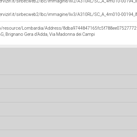
servizirl.it/sirbecweb2/lbc/immagine/liv2/A310RL/SC_A_4m010-0019
servizirl.it/sirbecweb2/lbc/immagine/liv3/A310RL/SC_A_4m010-0019
rco/resource/Lombardia/Address/8dba9744847165fc5f788ee07527772
BG, Brignano Gera d'Adda, Via Madonna dei Campi