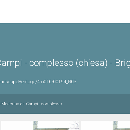
ampi - complesso (chiesa) - Br
OrLandscapeHeritage/4m010-00194_R03
lla Madonna dei Campi - complesso