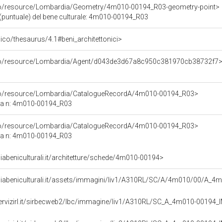
rco/resource/Lombardia/Geometry/4m010-00194_R03-geometry-point>
(puntuale) del bene culturale: 4m010-00194_R03
t/pico/thesaurus/4.1#beni_architettonici>
rco/resource/Lombardia/Agent/d043de3d67a8c950c381970cb38732f7
rco/resource/Lombardia/CatalogueRecordA/4m010-00194_R03>
ca n: 4m010-00194_R03
rco/resource/Lombardia/CatalogueRecordA/4m010-00194_R03>
ca n: 4m010-00194_R03
abeniculturali.it/architetture/schede/4m010-00194>
diabeniculturali.it/assets/immagini/liv1/A310RL/SC/A/4m010/00/A_
servizirl.it/sirbecweb2/lbc/immagine/liv1/A310RL/SC_A_4m010-0019