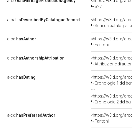
arco:
hasHeritageProtectionAgency
<https://w3id.org/a
S27
a-cat:
isDescribedByCatalogueRecord
<https://w3id.org/a
Scheda catalografi
a-cd:
hasAuthor
<https://w3id.org/a
Fantoni
a-cd:
hasAuthorshipAttribution
<https://w3id.org/ar
Attribuzione di aut
a-cd:
hasDating
<https://w3id.org/a
Cronologia 1 del b
<https://w3id.org/a
Cronologia 2 del b
a-cd:
hasPreferredAuthor
<https://w3id.org/a
Fantoni