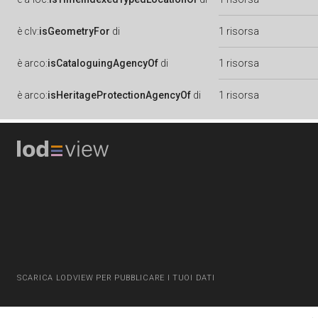
è
clv:
isGeometryFor
di
1 risorsa
è
arco:
isCataloguingAgencyOf
di
1 risorsa
è
arco:
isHeritageProtectionAgencyOf
di
1 risorsa
SCARICA LODVIEW PER PUBBLICARE I TUOI DATI