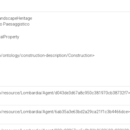
LandscapeHeritage
 o Paesaggistico
alProperty
o/ontology/construction-description/Construction>
rco/resource/Lombardia/Agent/d043de3d67a8c950c381970cb38732f7
rco/resource/Lombardia/Agent/6ab35a3e63bd2a29ca21f1c3b4466dce>