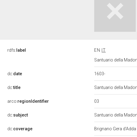
rdfs:
label
EN
IT
Santuario della Madon
1603-
dc:
date
dc:
title
Santuario della Madon
03
arco:
regionIdentifier
dc:
subject
Santuario della Mado
dc:
coverage
Brignano Gera d'Adda