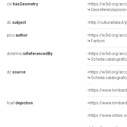
clv:
hasGeometry
<https://w3id.org/a
Georeferenziazione 
dc:
subject
<http://culturaitalia.i
pico:
author
<https://w3id.org/a
Fantoni
dcterms:
isReferencedBy
<https://w3id.org/a
Scheda catalografi
dc:
source
<https://w3id.org/a
Scheda catalografi
<https://www.lombardi
foaf:
depiction
<https://www.lombar
<https://www.sirbec.