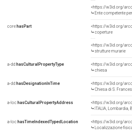
Ente competente per
core:
hasPart
<https://w3id.org/ar
coperture
strutture murarie
a-dd:
hasCulturalPropertyType
chiesa
a-dd:
hasDesignationInTime
Chiesa di S. France
a-loc:
hasCulturalPropertyAddress
<https://w3id.org/a
ITALIA, Lombardia, 
a-loc:
hasTimeIndexedTypedLocation
<https://w3id.org/a
Localizzazione fisi