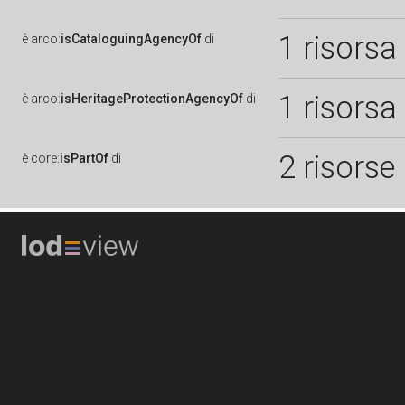
1 risorsa
è
arco:
isCataloguingAgencyOf
di
1 risorsa
è
arco:
isHeritageProtectionAgencyOf
di
2 risorse
è
core:
isPartOf
di