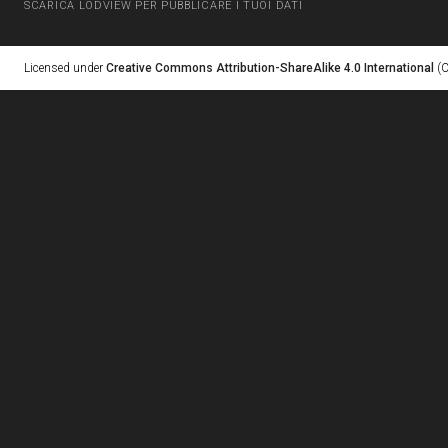
SCARICA LODVIEW PER PUBBLICARE I TUOI DATI
Licensed under
Creative Commons Attribution-ShareAlike 4.0 International
(C