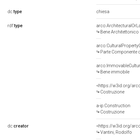
chiesa
dc:
type
rdf:
type
arco:ArchitecturalOr
Bene Architettonico
arco:CulturalPropert
Parte Componente di
arco:ImmovableCultur
Bene immobile
<https://w3id.org/arc
Costruzione
a-ip:Construction
Costruzione
dc:
creator
<https://w3id.org/a
Vantini, Rodolfo