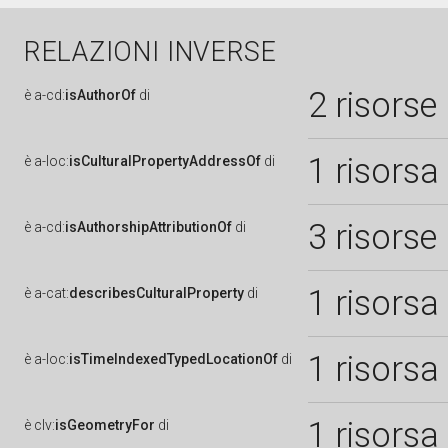
RELAZIONI INVERSE
2 risorse
è
a-cd:
isAuthorOf
di
1 risorsa
è
a-loc:
isCulturalPropertyAddressOf
di
3 risorse
è
a-cd:
isAuthorshipAttributionOf
di
1 risorsa
è
a-cat:
describesCulturalProperty
di
1 risorsa
è
a-loc:
isTimeIndexedTypedLocationOf
di
1 risorsa
è
clv:
isGeometryFor
di