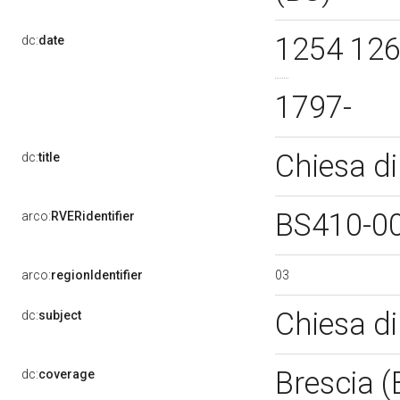
1254 12
dc:
date
1797-
Chiesa di
dc:
title
BS410-0
arco:
RVERidentifier
03
arco:
regionIdentifier
Chiesa d
dc:
subject
Brescia 
dc:
coverage