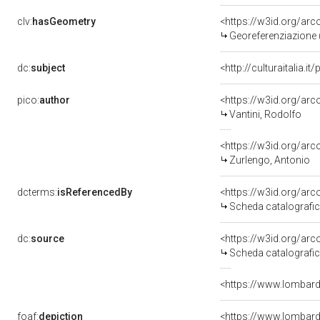
clv:
hasGeometry
<https://w3id.org/a
Georeferenziazione 
dc:
subject
<http://culturaitalia.i
pico:
author
<https://w3id.org/a
Vantini, Rodolfo
<https://w3id.org/a
Zurlengo, Antonio
dcterms:
isReferencedBy
<https://w3id.org/a
Scheda catalografi
dc:
source
<https://w3id.org/a
Scheda catalografi
<https://www.lombardi
foaf:
depiction