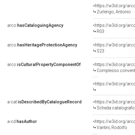
<https://w3id.org/a
Zurlengo, Antonio
arco:
hasCataloguingAgency
<https://w3id.org/a
R03
arco:
hasHeritageProtectionAgency
<https://w3id.org/a
S23
arco:
isCulturalPropertyComponentOf
<https://w3id.org/ar
Complesso conventua
<https://w3id.org/ar
a-cat:
isDescribedByCatalogueRecord
<https://w3id.org/a
Scheda catalografi
a-cd:
hasAuthor
<https://w3id.org/a
Vantini, Rodolfo