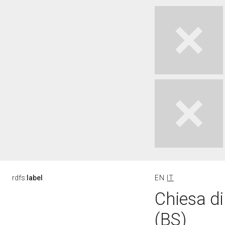
rdfs:
label
EN
IT
Chiesa di
(BS)