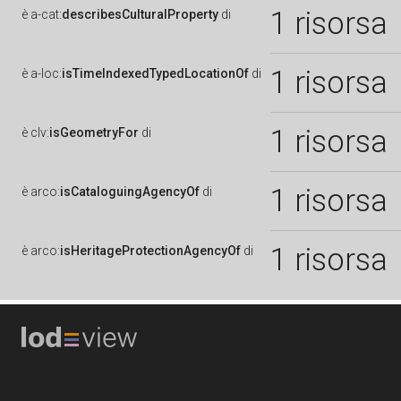
1 risorsa
è
a-cat:
describesCulturalProperty
di
1 risorsa
è
a-loc:
isTimeIndexedTypedLocationOf
di
1 risorsa
è
clv:
isGeometryFor
di
1 risorsa
è
arco:
isCataloguingAgencyOf
di
1 risorsa
è
arco:
isHeritageProtectionAgencyOf
di