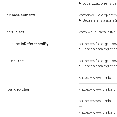
Localizzazione fisic
clv:
hasGeometry
<https://w3id.org/ar
Georeferenziazione (
dc:
subject
<http://culturaitalia.it
dcterms:
isReferencedBy
<https://w3id.org/ar
Scheda catalografic
dc:
source
<https://w3id.org/ar
Scheda catalografic
<https://www.lombardia
foaf:
depiction