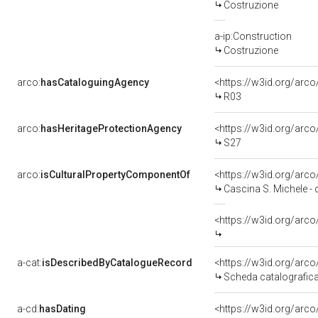
Costruzione
a-ip:Construction
Costruzione
arco:
hasCataloguingAgency
<https://w3id.org/ar
R03
arco:
hasHeritageProtectionAgency
<https://w3id.org/a
S27
arco:
isCulturalPropertyComponentOf
<https://w3id.org/arc
Cascina S. Michele -
<https://w3id.org/arc
a-cat:
isDescribedByCatalogueRecord
<https://w3id.org/ar
Scheda catalografic
a-cd:
hasDating
<https://w3id.org/ar