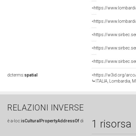
dcterms:
spatial
<https://w3id.org/ar
ITALIA, Lombardia, MI
RELAZIONI INVERSE
1 risorsa
è
a-loc:
isCulturalPropertyAddressOf
di