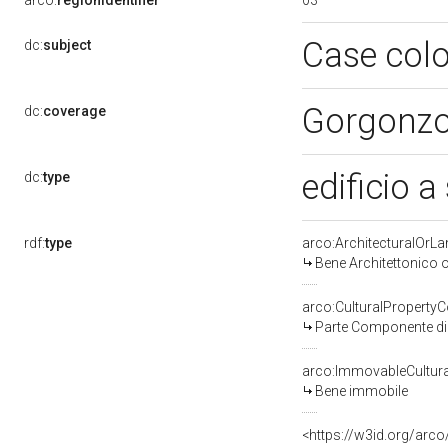
arco:
regionIdentifier
Case colo
dc:
subject
Gorgonzo
dc:
coverage
edificio a
dc:
type
rdf:
type
arco:ArchitecturalOrL
Bene Architettonico 
arco:CulturalPropert
Parte Componente di 
arco:ImmovableCultura
Bene immobile
<https://w3id.org/arc