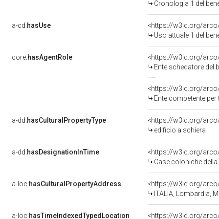
Cronologia 1 del be
a-cd:
hasUse
<https://w3id.org/arc
Uso attuale 1 del be
core:
hasAgentRole
<https://w3id.org/ar
Ente schedatore del
<https://w3id.org/arc
Ente competente per 
a-dd:
hasCulturalPropertyType
edificio a schiera
a-dd:
hasDesignationInTime
Case coloniche della
a-loc:
hasCulturalPropertyAddress
<https://w3id.org/ar
ITALIA, Lombardia, MI
a-loc:
hasTimeIndexedTypedLocation
<https://w3id.org/ar