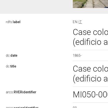
rdfs:
label
EN
IT
Case colo
(edificio
1865-
dc:
date
Case colo
dc:
title
(edificio 
MI050-00
arco:
RVERidentifier
03