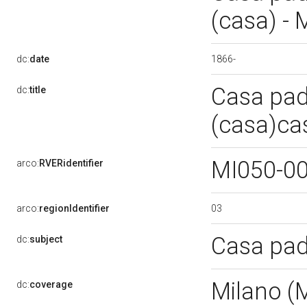
(casa) - 
1866-
dc:
date
Casa pad
dc:
title
(casa)cas
MI050-0
arco:
RVERidentifier
03
arco:
regionIdentifier
Casa pad
dc:
subject
Milano (
dc:
coverage