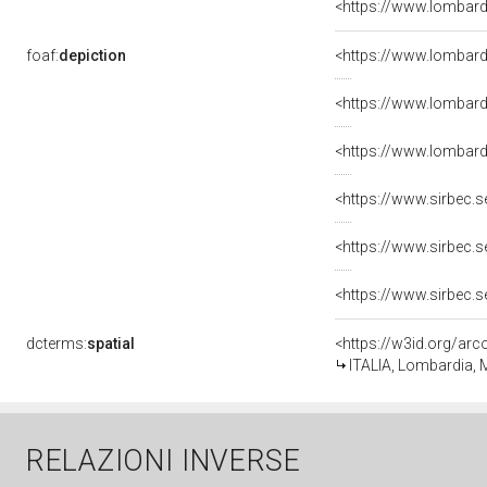
<https://www.lombardi
foaf:
depiction
dcterms:
spatial
<https://w3id.org/a
ITALIA, Lombardia, M
RELAZIONI INVERSE