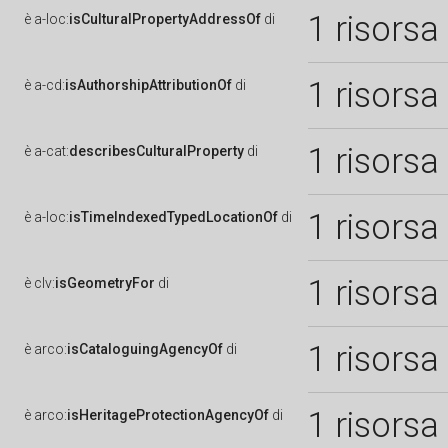
1 risorsa
è
a-loc:
isCulturalPropertyAddressOf
di
1 risorsa
è
a-cd:
isAuthorshipAttributionOf
di
1 risorsa
è
a-cat:
describesCulturalProperty
di
1 risorsa
è
a-loc:
isTimeIndexedTypedLocationOf
di
1 risorsa
è
clv:
isGeometryFor
di
1 risorsa
è
arco:
isCataloguingAgencyOf
di
1 risorsa
è
arco:
isHeritageProtectionAgencyOf
di