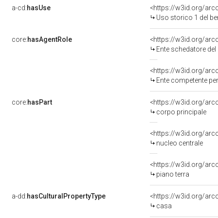
a-cd:
hasUse
<https://w3id.org/ar
Uso storico 1 del b
core:
hasAgentRole
<https://w3id.org/ar
Ente schedatore de
Ente competente per
core:
hasPart
corpo principale
nucleo centrale
<https://w3id.org/ar
piano terra
a-dd:
hasCulturalPropertyType
casa