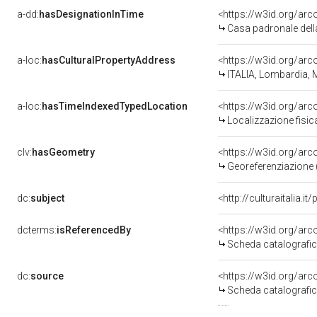
a-dd:
hasDesignationInTime
Casa padronale del
a-loc:
hasCulturalPropertyAddress
<https://w3id.org/a
ITALIA, Lombardia, M
a-loc:
hasTimeIndexedTypedLocation
<https://w3id.org/a
Localizzazione fisi
clv:
hasGeometry
<https://w3id.org/a
Georeferenziazione 
dc:
subject
<http://culturaitalia.i
dcterms:
isReferencedBy
<https://w3id.org/a
Scheda catalografi
dc:
source
<https://w3id.org/a
Scheda catalografi