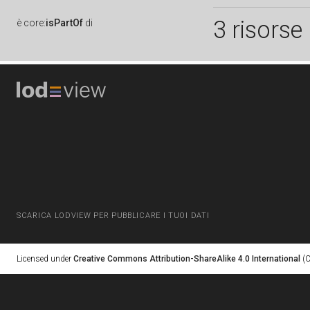
3 risorse
è
core:
isPartOf
di
SCARICA LODVIEW PER PUBBLICARE I TUOI DATI
Licensed under
Creative Commons Attribution-ShareAlike 4.0 International
(C