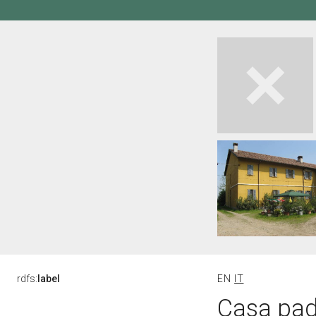
rdfs:
label
EN
IT
Casa pad