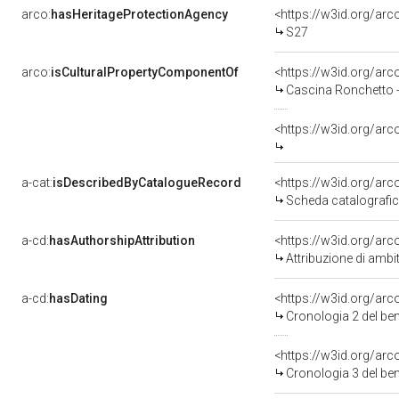
arco:
hasHeritageProtectionAgency
<https://w3id.org/a
S27
arco:
isCulturalPropertyComponentOf
<https://w3id.org/ar
Cascina Ronchetto -
<https://w3id.org/ar
a-cat:
isDescribedByCatalogueRecord
<https://w3id.org/a
Scheda catalografi
a-cd:
hasAuthorshipAttribution
Attribuzione di ambi
a-cd:
hasDating
<https://w3id.org/ar
Cronologia 2 del b
<https://w3id.org/ar
Cronologia 3 del b