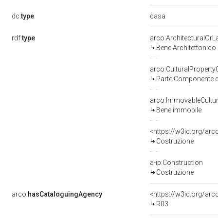
casa
dc:
type
rdf:
type
arco:ArchitecturalOr
Bene Architettonico
arco:CulturalPropert
Parte Componente di
arco:ImmovableCultur
Bene immobile
<https://w3id.org/arc
Costruzione
a-ip:Construction
Costruzione
arco:
hasCataloguingAgency
<https://w3id.org/a
R03