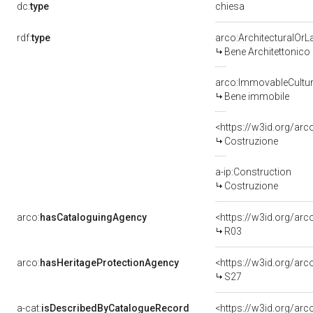
chiesa
dc:
type
rdf:
type
arco:ArchitecturalOr
Bene Architettonico
arco:ImmovableCultur
Bene immobile
<https://w3id.org/arc
Costruzione
a-ip:Construction
Costruzione
arco:
hasCataloguingAgency
<https://w3id.org/a
R03
arco:
hasHeritageProtectionAgency
<https://w3id.org/a
S27
a-cat:
isDescribedByCatalogueRecord
<https://w3id.org/a