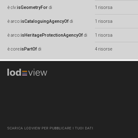
è
clv:
isGeometryFor
di
1 risorsa
è
arco:
isCataloguingAgencyOf
di
1 risorsa
è
arco:
isHeritageProtectionAgencyOf
di
1 risorsa
è
core:
isPartOf
di
4 risorse
SCARICA LODVIEW PER PUBBLICARE I TUOI DATI