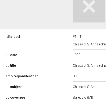
rdfs:
label
EN
IT
Chiesa di S. Anna (chi
1993-
dc:
date
dc:
title
Chiesa di S. Anna (chi
03
arco:
regionIdentifier
dc:
subject
Chiesa di S. Anna
dc:
coverage
Bareggio (MI)