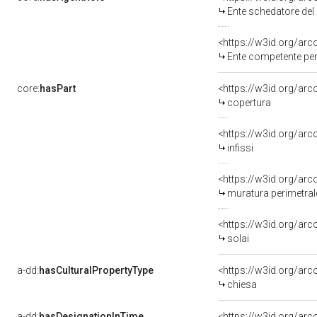
Ente schedatore de
Ente competente per
core:
hasPart
<https://w3id.org/ar
copertura
<https://w3id.org/arc
infissi
muratura perimetral
<https://w3id.org/ar
solai
a-dd:
hasCulturalPropertyType
chiesa
a-dd:
hasDesignationInTime
<https://w3id.org/ar