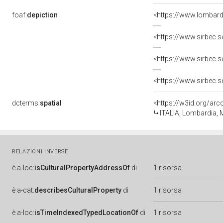
foaf:
depiction
dcterms:
spatial
<https://w3id.org/a
ITALIA, Lombardia, M
RELAZIONI INVERSE
è
a-loc:
isCulturalPropertyAddressOf
di
1 risorsa
è
a-cat:
describesCulturalProperty
di
1 risorsa
è
a-loc:
isTimeIndexedTypedLocationOf
di
1 risorsa