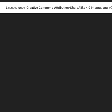
Licensed under
Creative Commons Attribution-ShareAlike 4.0 International
(C