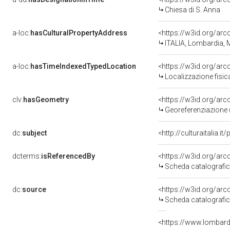
Chiesa di S. Anna
a-loc:
hasCulturalPropertyAddress
<https://w3id.org/a
ITALIA, Lombardia, M
a-loc:
hasTimeIndexedTypedLocation
<https://w3id.org/a
Localizzazione fisi
clv:
hasGeometry
<https://w3id.org/a
Georeferenziazione 
dc:
subject
<http://culturaitalia.i
dcterms:
isReferencedBy
<https://w3id.org/a
Scheda catalografi
dc:
source
<https://w3id.org/a
Scheda catalografi
<https://www.lombardi