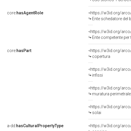
core:
hasAgentRole
<https://w3id.org/ar
Ente schedatore del
<https://w3id.org/arc
Ente competente per 
core:
hasPart
<https://w3id.org/arc
copertura
<https://w3id.org/arc
infissi
muratura perimetrale
<https://w3id.org/arc
solai
a-dd:
hasCulturalPropertyType