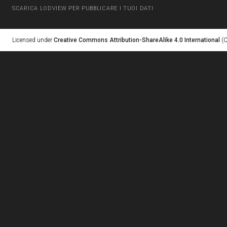
SCARICA LODVIEW PER PUBBLICARE I TUOI DATI
Licensed under
Creative Commons Attribution-ShareAlike 4.0 International
(C