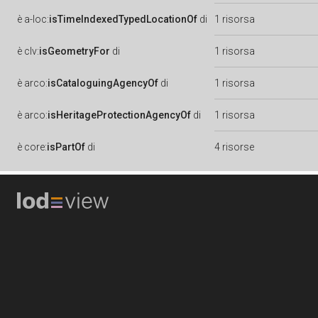
è
a-loc:
isTimeIndexedTypedLocationOf
di
1 risorsa
è
clv:
isGeometryFor
di
1 risorsa
è
arco:
isCataloguingAgencyOf
di
1 risorsa
è
arco:
isHeritageProtectionAgencyOf
di
1 risorsa
è
core:
isPartOf
di
4 risorse