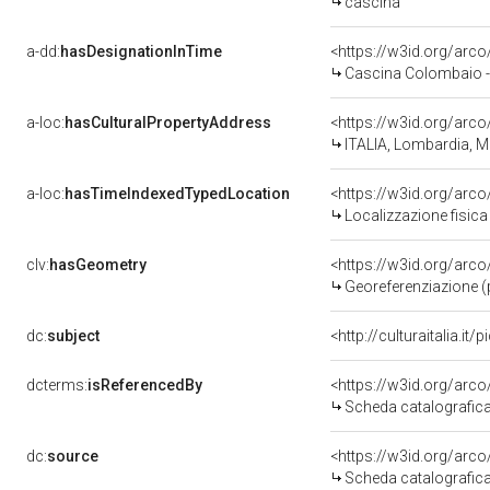
cascina
a-dd:
hasDesignationInTime
Cascina Colombaio 
a-loc:
hasCulturalPropertyAddress
<https://w3id.org/ar
ITALIA, Lombardia, MB
a-loc:
hasTimeIndexedTypedLocation
<https://w3id.org/ar
Localizzazione fisic
clv:
hasGeometry
<https://w3id.org/ar
Georeferenziazione (
dc:
subject
<http://culturaitalia.it
dcterms:
isReferencedBy
<https://w3id.org/ar
Scheda catalografic
dc:
source
<https://w3id.org/ar
Scheda catalografic