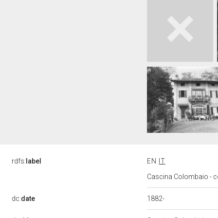
rdfs:
label
EN
IT
Cascina Colombaio - c
1882-
dc:
date