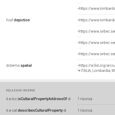
<https://www.lombardia
foaf:
depiction
dcterms:
spatial
<https://w3id.org/ar
ITALIA, Lombardia, MB
RELAZIONI INVERSE
è
a-loc:
isCulturalPropertyAddressOf
di
1 risorsa
è
a-cat:
describesCulturalProperty
di
1 risorsa