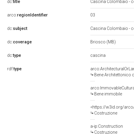
dc:
title
Cascina Colombaio - c
03
arco:
regionIdentifier
dc:
subject
Cascina Colombaio -
dc:
coverage
Briosco (MB)
cascina
dc:
type
rdf:
type
arco:ArchitecturalOrL
Bene Architettonico 
arco:ImmovableCultura
Bene immobile
<https://w3id.org/arc
Costruzione
a-ip:Construction
Costruzione