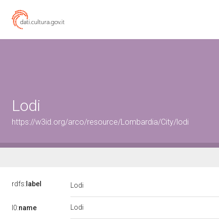
Lodi
https://w3id.org/arco/resource/Lombardia/City/lodi
rdfs:
label
Lodi
Lodi
l0:
name