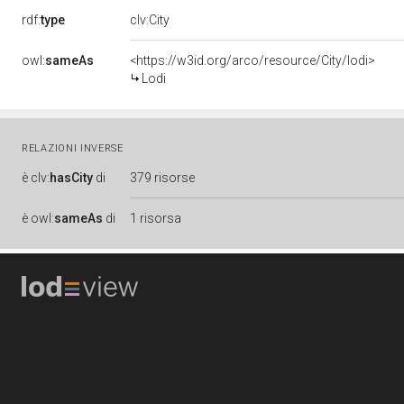
rdf:
type
clv:City
owl:
sameAs
<https://w3id.org/arco/resource/City/lodi>
Lodi
RELAZIONI INVERSE
è
clv:
hasCity
di
379 risorse
è
owl:
sameAs
di
1 risorsa