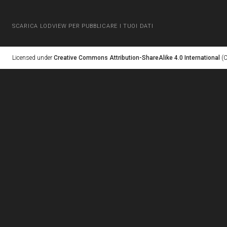
SCARICA LODVIEW PER PUBBLICARE I TUOI DATI
Licensed under
Creative Commons Attribution-ShareAlike 4.0 International
(C