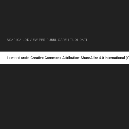
SCARICA LODVIEW PER PUBBLICARE I TUOI DATI
Licensed under
Creative Commons Attribution-ShareAlike 4.0 International
(C