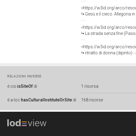
<https://w3id.org/arco/res
Gesù e il cieco. Allegoria in me
<https://w3id.org/arco/res
La strada senza fine (Passa la mi
<https://w3id.org/arco/res
ritratto di donna (dipinto)
RELAZIONI INVERSE
è
cis:
isSiteOf
di
1 risorsa
è
a-loc:
hasCulturalInstituteOrSite
di
168 risorse