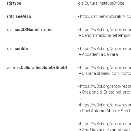
rdf:
type
cis:CulturalInstituteOrSite
rdfs:
seeAlso
<http://dati.beniculturali.it
cis:
hasCISNameInTime
<https://w3id.org/arco/re
Denominazione nel tempo:
cis:
hasSite
<https://w3id.org/arco/re
Accademia Carrara
a-loc:
isCulturalInstituteOrSiteOf
<https://w3id.org/arco/res
Disputa di Gesù con i dottor
<https://w3id.org/arco/res
Orazione di Cristo nell'orto
<https://w3id.org/arco/res
Sant'Antonio Abate e San L
<https://w3id.org/arco/res
San Giovanni Evangelista (d