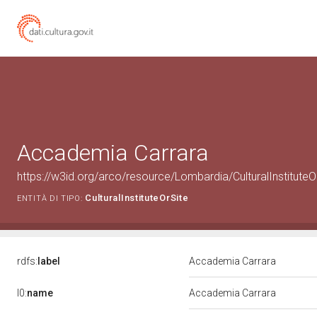
Accademia Carrara
https://w3id.org/arco/resource/Lombardia/CulturalInstit
CulturalInstituteOrSite
ENTITÀ DI TIPO:
rdfs:
label
Accademia Carrara
l0:
name
Accademia Carrara