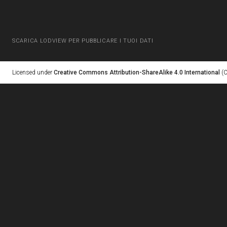
SCARICA LODVIEW PER PUBBLICARE I TUOI DATI
Licensed under
Creative Commons Attribution-ShareAlike 4.0 International
(C