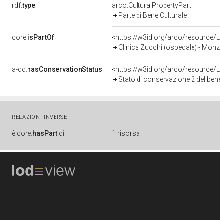
rdf:
type
arco:CulturalPropertyPart
Parte di Bene Culturale
core:
isPartOf
<https://w3id.org/arco/resource
Clinica Zucchi (ospedale) - Mon
a-dd:
hasConservationStatus
<https://w3id.org/arco/resource
Stato di conservazione 2 del be
RELAZIONI INVERSE
è
core:
hasPart
di
1 risorsa