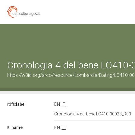
Cronologia 4 del bene LO410
https://w3id.org/arco/resource/Lombardia/Dating/LO410-0
rdfs:
label
EN
IT
Cronologia 4 del bene LO410-00023_R03
l0:
name
EN
IT