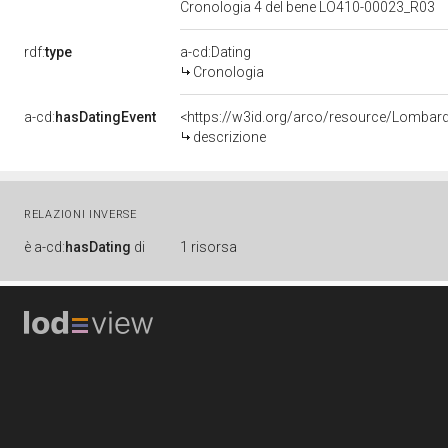
Cronologia 4 del bene LO410-00023_R03
rdf:
type
a-cd:Dating
Cronologia
a-cd:
hasDatingEvent
<https://w3id.org/arco/resource/Lombar
descrizione
RELAZIONI INVERSE
è
a-cd:
hasDating
di
1 risorsa