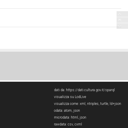
dati da:
https://dati.cultura.gov.it/sparql
visualizza su LodLive
visualizza come:
xml
,
ntriples
,
turtle
,
ld+json
odata:
atom
,
json
microdata:
html
,
json
rawdata:
csv
,
cxml