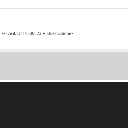
dia/Event/LO410-00023_R03descrizione>