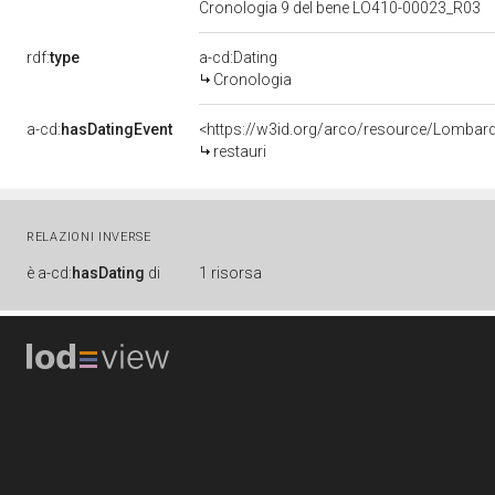
Cronologia 9 del bene LO410-00023_R03
rdf:
type
a-cd:Dating
Cronologia
a-cd:
hasDatingEvent
<https://w3id.org/arco/resource/Lombar
restauri
RELAZIONI INVERSE
è
a-cd:
hasDating
di
1 risorsa