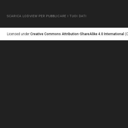
SCARICA LODVIEW PER PUBBLICARE I TUOI DATI
Licensed under
Creative Commons Attribution-ShareAlike 4.0 International
(C