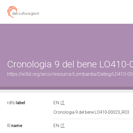
Cronologia 9 del bene LO410
https://w3id.org/arco/resource/Lombardia/Dating/LO410-0
rdfs:
label
EN
IT
Cronologia 9 del bene LO410-00023_R03
l0:
name
EN
IT