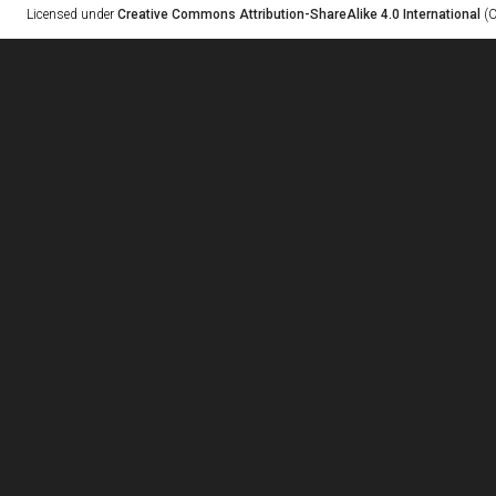
Licensed under
Creative Commons Attribution-ShareAlike 4.0 International
(C