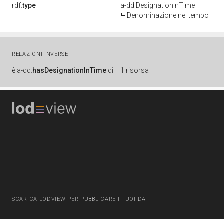
rdf:
type
a-dd:DesignationInTime
Denominazione nel tempo
RELAZIONI INVERSE
è
a-dd:
hasDesignationInTime
di
1 risorsa
SCARICA LODVIEW PER PUBBLICARE I TUOI DATI