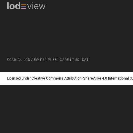
SCARICA LODVIEW PER PUBBLICARE I TUOI DATI
Licensed under
Creative Commons Attribution-ShareAlike 4.0 International
(C