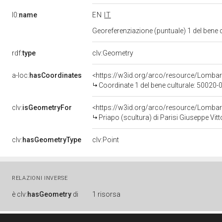
l0:
name
EN
IT
Georeferenziazione (puntuale) 1 del bene
rdf:
type
clv:Geometry
a-loc:
hasCoordinates
<https://w3id.org/arco/resource/Lomba
Coordinate 1 del bene culturale: 50020
clv:
isGeometryFor
<https://w3id.org/arco/resource/Lombar
Priapo (scultura) di Parisi Giuseppe Vitt
clv:
hasGeometryType
clv:Point
RELAZIONI INVERSE
è
clv:
hasGeometry
di
1 risorsa