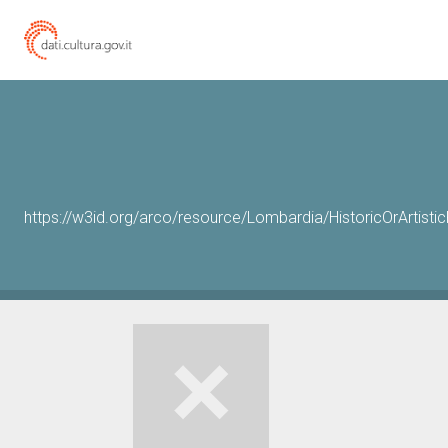
https://w3id.org/arco/resource/Lombardia/HistoricOrArtist