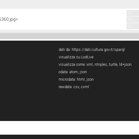
5360.jpg>
dati da:
https://dati.cultura.gov.it/sparql
visualizza su LodLive
visualizza come:
xml
,
ntriples
,
turtle
,
ld+json
odata:
atom
,
json
microdata:
html
,
json
rawdata:
csv
,
cxml