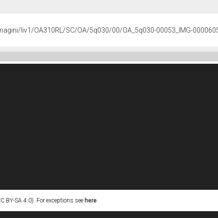
s/immagini/liv1/OA310RL/SC/OA/5q030/00/OA_5q030-00053_IMG-000060
C BY-SA 4.0). For exceptions see
here