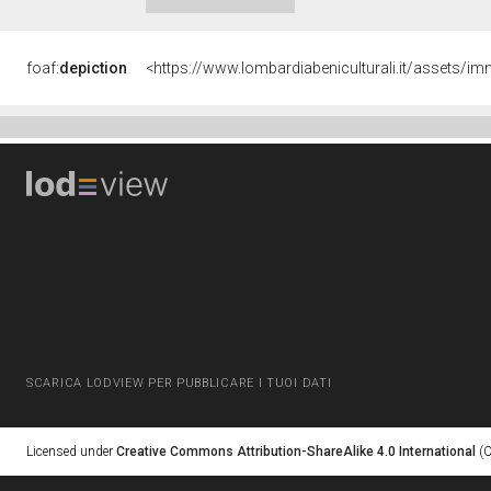
foaf:
depiction
<https://www.lombardiabeniculturali.it/asset
SCARICA LODVIEW PER PUBBLICARE I TUOI DATI
Licensed under
Creative Commons Attribution-ShareAlike 4.0 International
(C