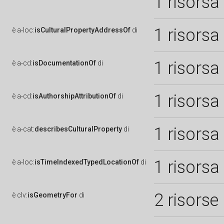
1 risorsa
1 risorsa
è
a-loc:
isCulturalPropertyAddressOf
di
1 risorsa
è
a-cd:
isDocumentationOf
di
1 risorsa
è
a-cd:
isAuthorshipAttributionOf
di
1 risorsa
è
a-cat:
describesCulturalProperty
di
1 risorsa
è
a-loc:
isTimeIndexedTypedLocationOf
di
2 risorse
è
clv:
isGeometryFor
di