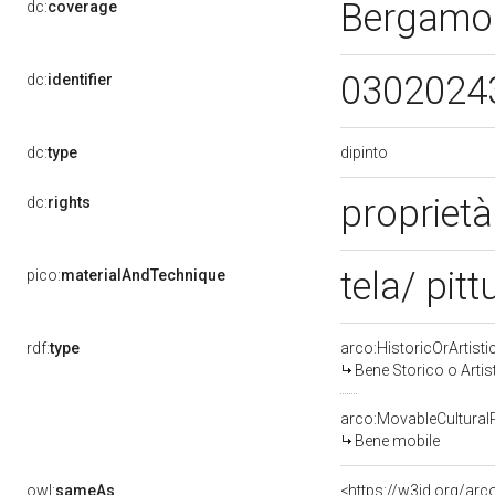
Bergamo
dc:
coverage
0302024
dc:
identifier
dipinto
dc:
type
proprietà
dc:
rights
tela/ pitt
pico:
materialAndTechnique
rdf:
type
arco:HistoricOrArtisti
Bene Storico o Artis
arco:MovableCultural
Bene mobile
owl:
sameAs
<https://w3id.org/ar