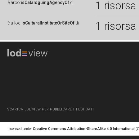
1 risorsa
è
arco:
isCataloguingAgencyOf
di
1 risorsa
è
a-loc:
isCulturalInstituteOrSiteOf
di
SCARICA LODVIEW PER PUBBLICARE I TUOI DATI
Licensed under
Creative Commons Attribution-ShareAlike 4.0 International
(C