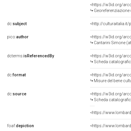
<https://w3id.org/a
Georeferenziazione 
dc:
subject
<http://culturaitalia.
pico:
author
<https://w3id.org/a
Cantarini Simone (at
dcterms:
isReferencedBy
<https://w3id.org/a
Scheda catalografi
dc:
format
<https://w3id.org/a
Misure del bene cul
dc:
source
<https://w3id.org/a
Scheda catalografi
<https://www.lombardi
foaf:
depiction