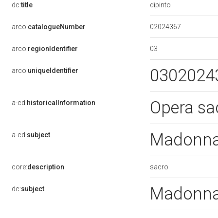
dipinto
dc:
title
02024367
arco:
catalogueNumber
03
arco:
regionIdentifier
0302024
arco:
uniqueIdentifier
Opera sac
a-cd:
historicalInformation
Madonna
a-cd:
subject
sacro
core:
description
Madonna
dc:
subject