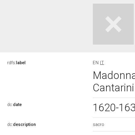
rdfs:
label
EN
IT
Madonna 
Cantarini
1620-16
dc:
date
sacro
dc:
description