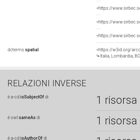
dcterms:
spatial
<https://w3id.org/a
Italia, Lombardia, 
RELAZIONI INVERSE
1 risorsa
è
a-cd:
isSubjectOf
di
1 risorsa
è
owl:
sameAs
di
è
a-cd:
isAuthorOf
di