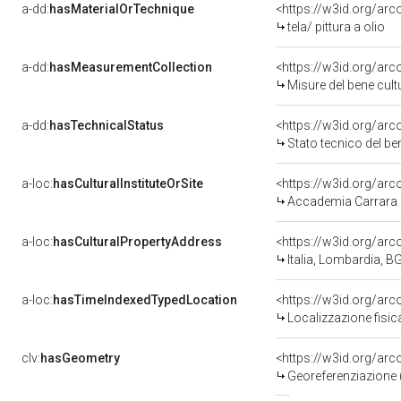
a-dd:
hasMaterialOrTechnique
<https://w3id.org/arc
tela/ pittura a olio
a-dd:
hasMeasurementCollection
<https://w3id.org/a
Misure del bene cul
a-dd:
hasTechnicalStatus
<https://w3id.org/ar
Stato tecnico del b
a-loc:
hasCulturalInstituteOrSite
Accademia Carrara
a-loc:
hasCulturalPropertyAddress
<https://w3id.org/a
Italia, Lombardia, 
a-loc:
hasTimeIndexedTypedLocation
<https://w3id.org/a
Localizzazione fisic
clv:
hasGeometry
<https://w3id.org/a
Georeferenziazione 