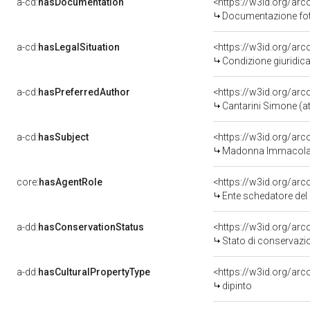
a-cd:
hasDocumentation
Documentazione foto
a-cd:
hasLegalSituation
Condizione giuridica
a-cd:
hasPreferredAuthor
<https://w3id.org/a
Cantarini Simone (at
a-cd:
hasSubject
<https://w3id.org/a
Madonna Immacola
core:
hasAgentRole
<https://w3id.org/ar
Ente schedatore de
a-dd:
hasConservationStatus
Stato di conservazi
a-dd:
hasCulturalPropertyType
dipinto