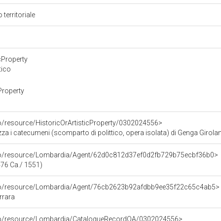
 territoriale
cProperty
tico
Property
co/resource/HistoricOrArtisticProperty/0302024556>
za i catecumeni (scomparto di polittico, opera isolata) di Genga Girola
rco/resource/Lombardia/Agent/62d0c812d37ef0d2fb729b75ecbf36b0>
76 Ca./ 1551)
rco/resource/Lombardia/Agent/76cb2623b92afdbb9ee35f22c65c4ab5>
rrara
rco/resource/Lombardia/CatalogueRecordOA/0302024556>