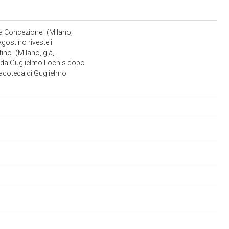
ata Concezione" (Milano,
gostino riveste i
no" (Milano, già,
ta da Guglielmo Lochis dopo
inacoteca di Guglielmo