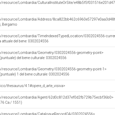
co/resource/Lombardia/CulturalInstituteOrSite/e48b5f5f031516e201d
rco/resource/Lombardia/Address/8ca822bb462c6960e57297e0aa3d48
BG, Bergamo
rco/resource/Lombardia/TimeIndexedTypedLocation/0302024556-curre
a attuale del bene: 0302024556
rco/resource/Lombardia/Geometry/0302024556-geometry-point>
(puntuale) del bene culturale: 0302024556
rco/resource/Lombardia/Geometry/0302024556-geometry-point-1>
(puntuale) 1 del bene culturale: 0302024556
it/pico/thesaurus/4.1#opere_d_arte_visiva>
rco/resource/Lombardia/Agent/62d0c812d37ef0d2fb729b75ecbf36b0>
76 Ca./ 1551)
rco/resource/Lombardia/CatalogueRecordOA/0302024556>