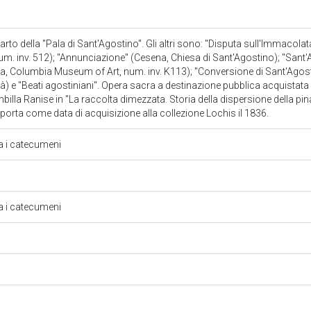
arto della "Pala di Sant'Agostino". Gli altri sono: "Disputa sull'Immacol
um. inv. 512); "Annunciazione" (Cesena, Chiesa di Sant'Agostino); "Sant'A
, Columbia Museum of Art, num. inv. K113); "Conversione di Sant'Agosti
ià) e "Beati agostiniani". Opera sacra a destinazione pubblica acquista
billa Ranise in "La raccolta dimezzata. Storia della dispersione della p
porta come data di acquisizione alla collezione Lochis il 1836.
a i catecumeni
a i catecumeni
o