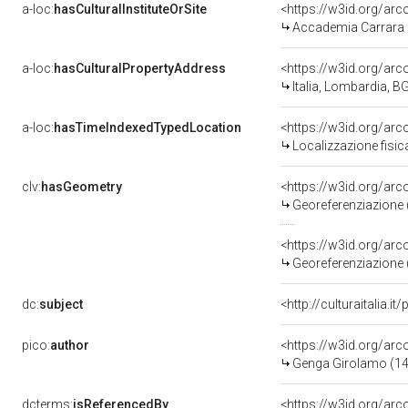
a-loc:
hasCulturalInstituteOrSite
<https://w3id.org/ar
Accademia Carrara
a-loc:
hasCulturalPropertyAddress
<https://w3id.org/a
Italia, Lombardia, 
a-loc:
hasTimeIndexedTypedLocation
<https://w3id.org/a
Localizzazione fisic
clv:
hasGeometry
<https://w3id.org/a
Georeferenziazione 
<https://w3id.org/a
Georeferenziazione 
dc:
subject
<http://culturaitalia.
pico:
author
<https://w3id.org/a
Genga Girolamo (14
dcterms:
isReferencedBy
<https://w3id.org/a