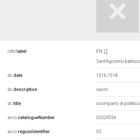
rdfs:
label
EN
IT
Sant'Agostino battezz
dc:
date
1516-1518
sacro
dc:
description
dc:
title
scomparto di polittic
02024556
arco:
catalogueNumber
03
arco:
regionIdentifier