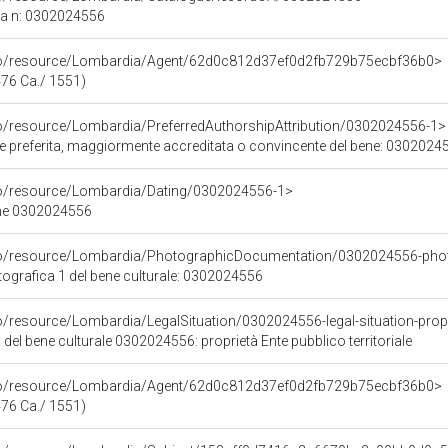
ca n: 0302024556
rco/resource/Lombardia/Agent/62d0c812d37ef0d2fb729b75ecbf36b0>
76 Ca./ 1551)
co/resource/Lombardia/PreferredAuthorshipAttribution/0302024556-1>
ore preferita, maggiormente accreditata o convincente del bene: 0302024
co/resource/Lombardia/Dating/0302024556-1>
ene 0302024556
rco/resource/Lombardia/PhotographicDocumentation/0302024556-pho
grafica 1 del bene culturale: 0302024556
o/resource/Lombardia/LegalSituation/0302024556-legal-situation-proprie
 del bene culturale 0302024556: proprietà Ente pubblico territoriale
rco/resource/Lombardia/Agent/62d0c812d37ef0d2fb729b75ecbf36b0>
76 Ca./ 1551)