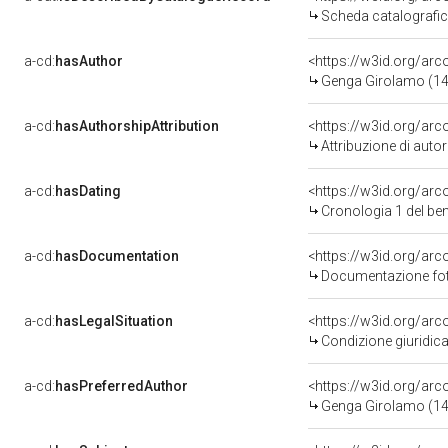
Scheda catalografi
a-cd:
hasAuthor
<https://w3id.org/a
Genga Girolamo (14
a-cd:
hasAuthorshipAttribution
<https://w3id.org/ar
Attribuzione di aut
a-cd:
hasDating
<https://w3id.org/ar
Cronologia 1 del b
a-cd:
hasDocumentation
<https://w3id.org/a
Documentazione foto
a-cd:
hasLegalSituation
<https://w3id.org/arc
Condizione giuridica
a-cd:
hasPreferredAuthor
<https://w3id.org/a
Genga Girolamo (14