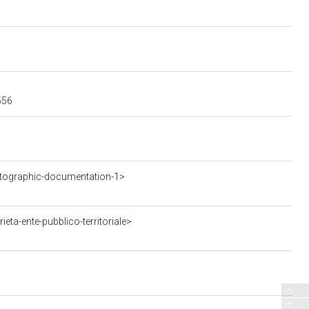
556
tographic-documentation-1>
ta-ente-pubblico-territoriale>