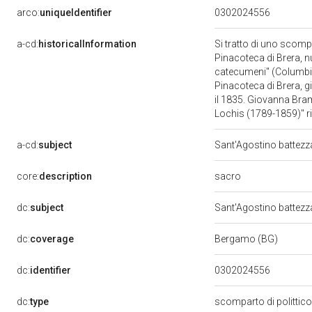
arco:
uniqueIdentifier
0302024556
a-cd:
historicalInformation
Si tratto di uno scomp
Pinacoteca di Brera, n
catecumeni" (Columbia
Pinacoteca di Brera, g
il 1835. Giovanna Bram
Lochis (1789-1859)" ri
a-cd:
subject
Sant'Agostino battezz
sacro
core:
description
dc:
subject
Sant'Agostino battezz
dc:
coverage
Bergamo (BG)
dc:
identifier
0302024556
dc:
type
scomparto di polittic