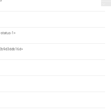
5>
-status-1>
fb2b9d3ddb16d>