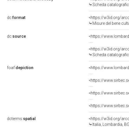
Scheda catalografi
dc:
format
<https://w3id.org/a
Misure del bene cul
dc:
source
<https://www.lombardi
<https://w3id.org/a
Scheda catalografi
foaf:
depiction
<https://www.lombar
<https://www.sirbec.
<https://www.sirbec.
<https://www.sirbec.
dcterms:
spatial
<https://w3id.org/a
Italia, Lombardia, 