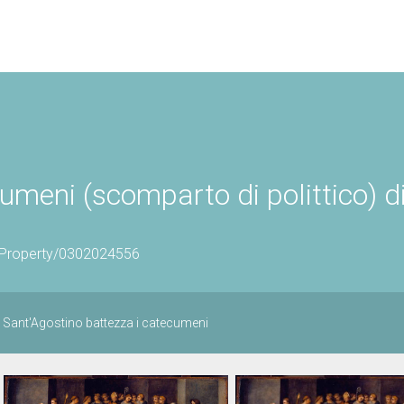
umeni (scomparto di polittico) d
icProperty/0302024556
o Sant'Agostino battezza i catecumeni