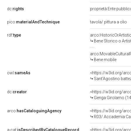
dc:
rights
proprietà Ente pubblico
pico:
materialAndTechnique
tavola/ pittura a olio
rdf:
type
arco:HistoricOrArtisti
Bene Storico o Artis
arco:MovableCultural
Bene mobile
owl:
sameAs
<https://w3id.org/ar
Sant'Agostino battez
dc:
creator
<https://w3id.org/a
Genga Girolamo (14
arco:
hasCataloguingAgency
<https://w3id.org/a
R03/ Accademia Ca
a-cat:
isDescribedByCatalogueRecord
<https://w3id.org/a