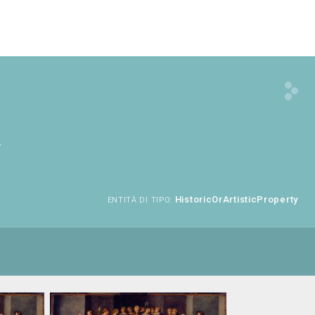
i
HistoricOrArtisticProperty
ENTITÀ DI TIPO: