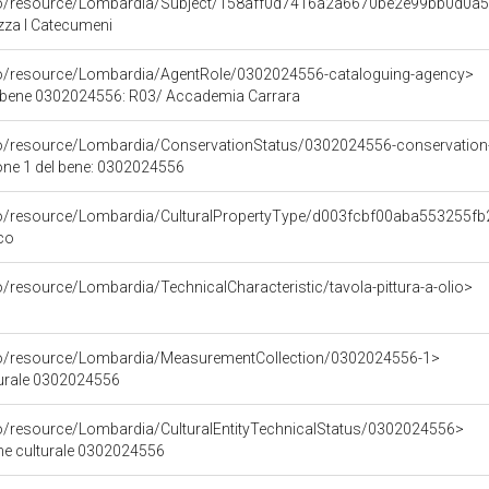
rco/resource/Lombardia/Subject/158aff0d7416a2a6670be2e99bb0d0a
zza I Catecumeni
co/resource/Lombardia/AgentRole/0302024556-cataloguing-agency>
l bene 0302024556: R03/ Accademia Carrara
co/resource/Lombardia/ConservationStatus/0302024556-conservation
one 1 del bene: 0302024556
rco/resource/Lombardia/CulturalPropertyType/d003fcbf00aba553255
ico
o/resource/Lombardia/TechnicalCharacteristic/tavola-pittura-a-olio>
rco/resource/Lombardia/MeasurementCollection/0302024556-1>
turale 0302024556
co/resource/Lombardia/CulturalEntityTechnicalStatus/0302024556>
ene culturale 0302024556