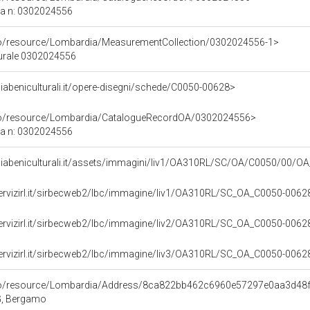
ca n: 0302024556
rco/resource/Lombardia/MeasurementCollection/0302024556-1>
turale 0302024556
abeniculturali.it/opere-disegni/schede/C0050-00628>
rco/resource/Lombardia/CatalogueRecordOA/0302024556>
ca n: 0302024556
diabeniculturali.it/assets/immagini/liv1/OA310RL/SC/OA/C0050/00/
servizirl.it/sirbecweb2/lbc/immagine/liv1/OA310RL/SC_OA_C0050-00
servizirl.it/sirbecweb2/lbc/immagine/liv2/OA310RL/SC_OA_C0050-00
servizirl.it/sirbecweb2/lbc/immagine/liv3/OA310RL/SC_OA_C0050-00
rco/resource/Lombardia/Address/8ca822bb462c6960e57297e0aa3d48
BG, Bergamo