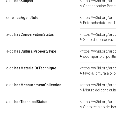
a-cd:
hasSubject
<https://w3id.org/a
Sant'agostino Batte
core:
hasAgentRole
<https://w3id.org/ar
Ente schedatore de
a-dd:
hasConservationStatus
<https://w3id.org/ar
Stato di conservazi
a-dd:
hasCulturalPropertyType
<https://w3id.org/a
scomparto di politt
a-dd:
hasMaterialOrTechnique
<https://w3id.org/arc
tavola/ pittura a olio
a-dd:
hasMeasurementCollection
<https://w3id.org/a
Misure del bene cul
a-dd:
hasTechnicalStatus
<https://w3id.org/ar
Stato tecnico del b