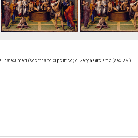
a i catecumeni (scomparto di polittico) di Genga Girolamo (sec. XVI)
o