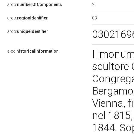
2
arco:
numberOfComponents
03
arco:
regionIdentifier
0302169
arco:
uniqueIdentifier
Il monum
a-cd:
historicalInformation
scultore 
Congregaz
Bergamo 
Vienna, f
nel 1815,
1844. Sop