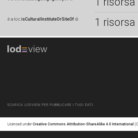
1 risorsa
1 risorsa
è
a-loc:
isCulturalInstituteOrSiteOf
di
SCARICA LODVIEW PER PUBBLICARE I TUOI DATI
Licensed under
Creative Commons Attribution-ShareAlike 4.0 International
(C