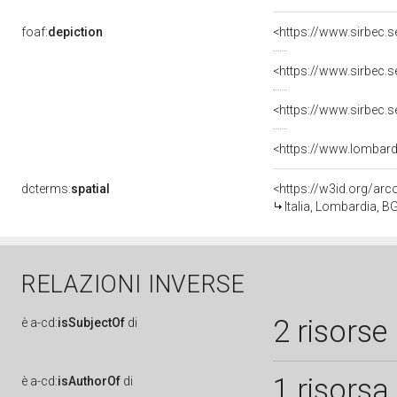
foaf:
depiction
dcterms:
spatial
<https://w3id.org/a
Italia, Lombardia, 
RELAZIONI INVERSE
2 risorse
è
a-cd:
isSubjectOf
di
1 risorsa
è
a-cd:
isAuthorOf
di