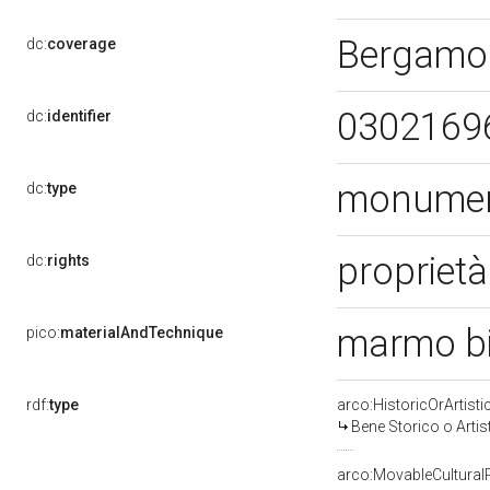
Bergamo
dc:
coverage
0302169
dc:
identifier
monume
dc:
type
proprietà
dc:
rights
marmo bi
pico:
materialAndTechnique
rdf:
type
arco:HistoricOrArtisti
Bene Storico o Artis
arco:MovableCultural