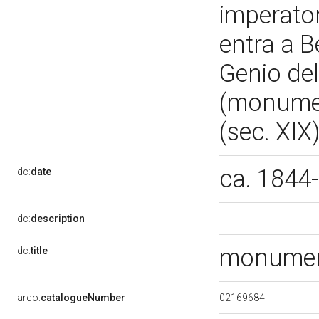
imperator
entra a B
Genio del
(monumen
(sec. XIX
ca. 1844
dc:
date
dc:
description
monume
dc:
title
02169684
arco:
catalogueNumber