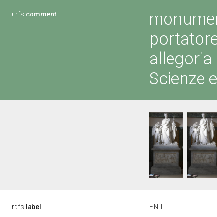
monument
rdfs:
comment
portatore
allegoria
Scienze e 
rdfs:
label
EN
IT