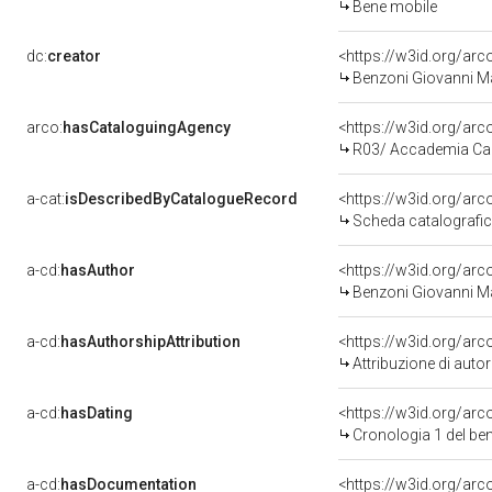
Bene mobile
dc:
creator
<https://w3id.org/a
Benzoni Giovanni M
arco:
hasCataloguingAgency
<https://w3id.org/a
R03/ Accademia Ca
a-cat:
isDescribedByCatalogueRecord
<https://w3id.org/a
Scheda catalografi
a-cd:
hasAuthor
<https://w3id.org/a
Benzoni Giovanni M
a-cd:
hasAuthorshipAttribution
<https://w3id.org/ar
Attribuzione di aut
a-cd:
hasDating
<https://w3id.org/ar
Cronologia 1 del b
a-cd:
hasDocumentation