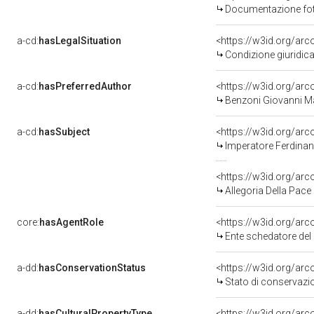
Documentazione foto
a-cd:
hasLegalSituation
Condizione giuridica
a-cd:
hasPreferredAuthor
<https://w3id.org/a
Benzoni Giovanni M
a-cd:
hasSubject
<https://w3id.org/a
Imperatore Ferdinan
<https://w3id.org/a
Allegoria Della Pace 
core:
hasAgentRole
<https://w3id.org/ar
Ente schedatore de
a-dd:
hasConservationStatus
Stato di conservazi
a-dd:
hasCulturalPropertyType