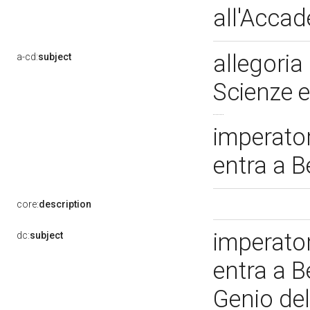
all'Acca
allegoria
a-cd:
subject
Scienze e
imperator
entra a 
core:
description
imperator
dc:
subject
entra a B
Genio del