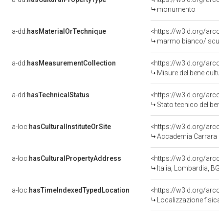
monumento
a-dd:
hasMaterialOrTechnique
<https://w3id.org/ar
marmo bianco/ scu
a-dd:
hasMeasurementCollection
<https://w3id.org/a
Misure del bene cul
a-dd:
hasTechnicalStatus
<https://w3id.org/ar
Stato tecnico del b
a-loc:
hasCulturalInstituteOrSite
Accademia Carrara
a-loc:
hasCulturalPropertyAddress
<https://w3id.org/a
Italia, Lombardia, 
a-loc:
hasTimeIndexedTypedLocation
<https://w3id.org/a
Localizzazione fisic