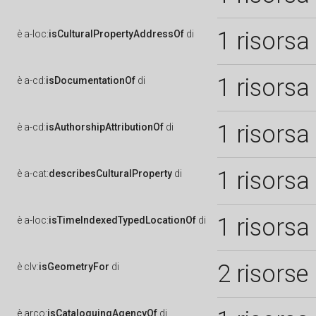
1 risorsa
è
a-loc:
isCulturalPropertyAddressOf
di
1 risorsa
è
a-cd:
isDocumentationOf
di
1 risorsa
è
a-cd:
isAuthorshipAttributionOf
di
1 risorsa
è
a-cat:
describesCulturalProperty
di
1 risorsa
è
a-loc:
isTimeIndexedTypedLocationOf
di
2 risorse
è
clv:
isGeometryFor
di
è
arco:
isCataloguingAgencyOf
di