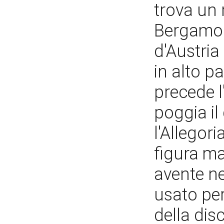
trova un r
Bergamo 
d'Austria 
in alto p
precede l
poggia il
l'Allegor
figura ma
avente ne
usato pe
della disc