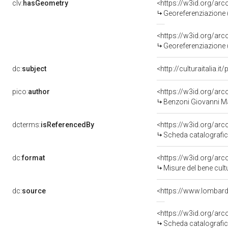
clv:
hasGeometry
<https://w3id.org/a
Georeferenziazione 
<https://w3id.org/a
Georeferenziazione 
dc:
subject
<http://culturaitalia.
pico:
author
<https://w3id.org/a
Benzoni Giovanni M
dcterms:
isReferencedBy
<https://w3id.org/a
Scheda catalografi
dc:
format
<https://w3id.org/a
Misure del bene cul
dc:
source
<https://www.lombardi
<https://w3id.org/a
Scheda catalografi