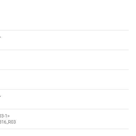
>
>
03-1>
00316_R03