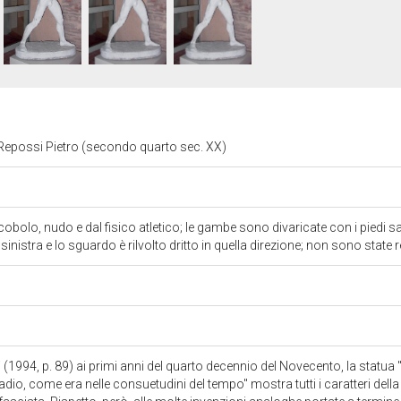
 Repossi Pietro (secondo quarto sec. XX)
obolo, nudo e dal fisico atletico; le gambe sono divaricate con i piedi sa
inistra e lo sguardo è rilvolto dritto in quella direzione; non sono state r
 (1994, p. 89) ai primi anni del quarto decennio del Novecento, la statua 
adio, come era nelle consuetudini del tempo" mostra tutti i caratteri del