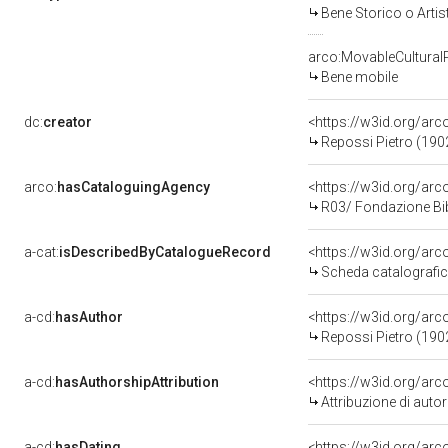
Bene Storico o Artis
arco:MovableCultural
Bene mobile
dc:
creator
<https://w3id.org/a
Repossi Pietro (190
arco:
hasCataloguingAgency
<https://w3id.org/a
R03/ Fondazione Bib
a-cat:
isDescribedByCatalogueRecord
<https://w3id.org/a
Scheda catalografi
a-cd:
hasAuthor
<https://w3id.org/a
Repossi Pietro (190
a-cd:
hasAuthorshipAttribution
<https://w3id.org/ar
Attribuzione di aut
a-cd:
hasDating
<https://w3id.org/ar