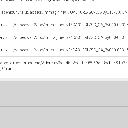
iabeniculturali.it/assets/immagini/liv1/OA310RL/SC/OA/3y010/00/O
servizirl.it/sirbecweb2/lbc/immagine/liv1/OA310RL/SC_OA_3y010-00
servizirl.it/sirbecweb2/lbc/immagine/liv2/OA310RL/SC_OA_3y010-00
servizirl.it/sirbecweb2/lbc/immagine/liv3/OA310RL/SC_OA_3y010-00
rco/resource/Lombardia/Address/6cdd592adaffe08969d33bebc491c37
, Chiari