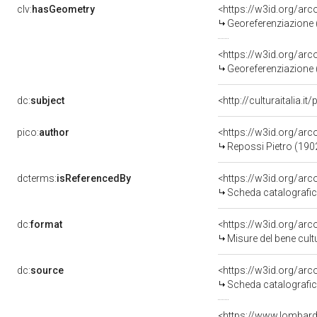
clv:
hasGeometry
<https://w3id.org/a
Georeferenziazione 
<https://w3id.org/a
Georeferenziazione 
dc:
subject
<http://culturaitalia.
pico:
author
<https://w3id.org/a
Repossi Pietro (190
dcterms:
isReferencedBy
<https://w3id.org/a
Scheda catalografi
dc:
format
<https://w3id.org/a
Misure del bene cul
dc:
source
<https://w3id.org/a
Scheda catalografi
<https://www.lombardi