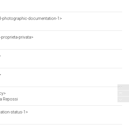
3-photographic-documentation-1>
proprieta-privata>
>
>
cy>
ca Repossi
ation-status-1>