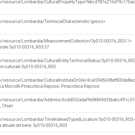
rco/resource/Lombardia/CulturalPropertyType/febcd787a216d79c17b
co/resource/Lombardia/TechnicalCharacteristic/gesso>
rco/resource/Lombardia/MeasurementCollection/3y010-00316_R03-1>
turale 3y010-00316_R03 57
co/resource/Lombardia/CulturalEntityTechnicalStatus/3y010-00316_R0
ene culturale 3y010-00316_R03
co/resource/Lombardia/CulturalInstituteOrSite/4caf39d5698df830de8
ca Morcelli-Pinacoteca Repossi. Pinacoteca Repossi
rco/resource/Lombardia/Address/6cdd592adaffe08969d33bebc491c37
, Chiari
rco/resource/Lombardia/TimeIndexedTypedLocation/3y010-00316_R03-
ca attuale del bene: 3y010-00316_R03