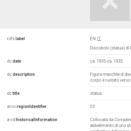
rdfs:
label
EN
IT
Discobolo (statua) di
dc:
date
ca. 1935-ca. 1935
dc:
description
Figura maschile di disc
corpo è ruotato verso s
statua
dc:
title
03
arco:
regionIdentifier
a-cd:
historicalInformation
Collocata da Corradini
abbellimento di uno st