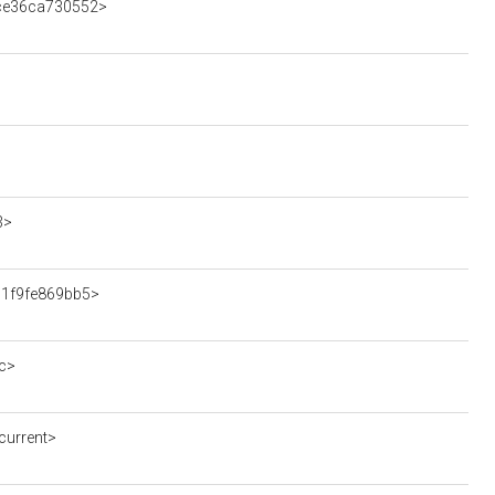
ace36ca730552>
3>
ac1f9fe869bb5>
c>
current>