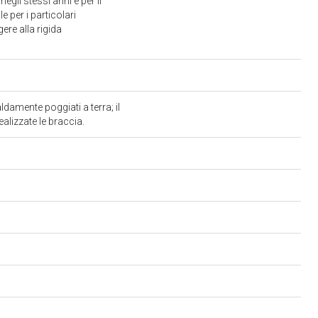
egli stessi anni e per il
e per i particolari
ere alla rigida
ldamente poggiati a terra; il
ealizzate le braccia.