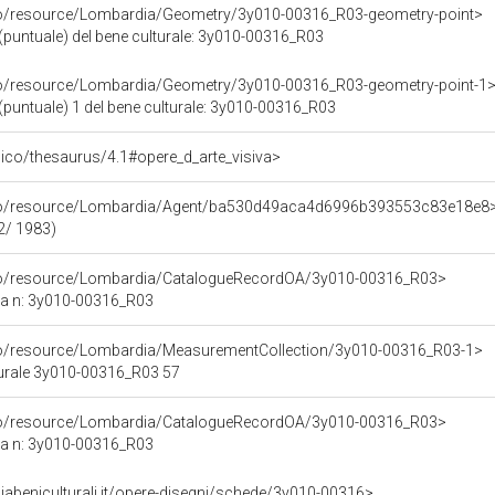
rco/resource/Lombardia/Geometry/3y010-00316_R03-geometry-point>
(puntuale) del bene culturale: 3y010-00316_R03
rco/resource/Lombardia/Geometry/3y010-00316_R03-geometry-point-1
(puntuale) 1 del bene culturale: 3y010-00316_R03
it/pico/thesaurus/4.1#opere_d_arte_visiva>
rco/resource/Lombardia/Agent/ba530d49aca4d6996b393553c83e18e8
2/ 1983)
rco/resource/Lombardia/CatalogueRecordOA/3y010-00316_R03>
ca n: 3y010-00316_R03
rco/resource/Lombardia/MeasurementCollection/3y010-00316_R03-1>
turale 3y010-00316_R03 57
rco/resource/Lombardia/CatalogueRecordOA/3y010-00316_R03>
ca n: 3y010-00316_R03
abeniculturali.it/opere-disegni/schede/3y010-00316>