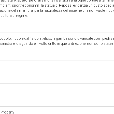
fascista. Rispetto, però, alle molte invenzioni analoghe portate a termine n
 impianti sportivi consimili, la statua di Repossi evidenzia un gusto special
lazione delle membra, per la naturalezza dell'insieme che non vuole indulg
scultura di regime.
obolo, nudo e dal fisico atletico; le gambe sono divaricate con i piedi sa
inistra e lo sguardo è rilvolto dritto in quella direzione; non sono state r
cProperty