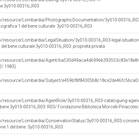
ene 3y010-00316_R03
rco/resource/Lombardia/PhotographicDocumentation/3y010-00316_R0
grafica 1 del bene culturale: 3y010-00316_R03
o/resource/Lombardia/LegalSituation/3y010-00316_R03-legal-situation-
 del bene culturale 3y010-00316_R03: proprietà privata
rco/resource/Lombardia/Agent/ba530d49aca4d6996b393553c83e18e8
2/ 1983)
rco/resource/Lombardia/Subject/e459bf8f84305b8c18ce2de46fc56ca0
co/resource/Lombardia/AgentRole/3y010-00316_R03-cataloguing-agen
 bene 3y010-00316_R03: R03/ Fondazione Biblioteca Morcelli-Pinacote
co/resource/Lombardia/ConservationStatus/3y010-00316_R03-conserv
one 1 del bene: 3y010-00316_R03