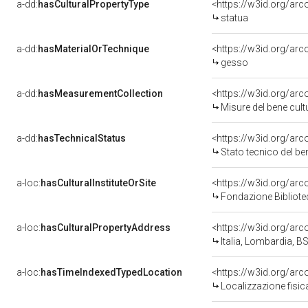
a-dd:
hasCulturalPropertyType
<https://w3id.org/a
statua
a-dd:
hasMaterialOrTechnique
<https://w3id.org/ar
gesso
a-dd:
hasMeasurementCollection
<https://w3id.org/a
Misure del bene cul
a-dd:
hasTechnicalStatus
<https://w3id.org/ar
Stato tecnico del b
a-loc:
hasCulturalInstituteOrSite
<https://w3id.org/ar
Fondazione Bibliote
a-loc:
hasCulturalPropertyAddress
<https://w3id.org/a
Italia, Lombardia, BS
a-loc:
hasTimeIndexedTypedLocation
<https://w3id.org/a
Localizzazione fisi