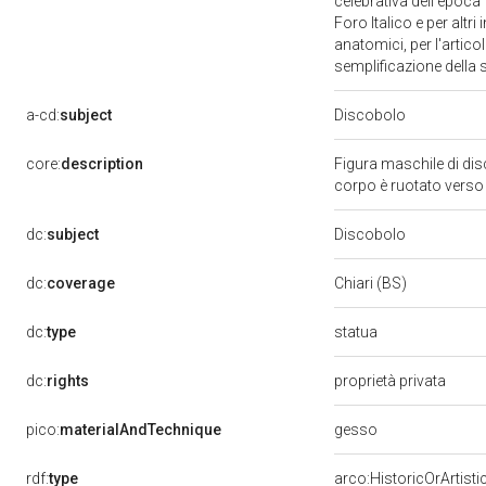
celebrativa dell'epoca 
Foro Italico e per altri
anatomici, per l'artico
semplificazione della 
a-cd:
subject
Discobolo
core:
description
Figura maschile di disc
corpo è ruotato verso s
dc:
subject
Discobolo
dc:
coverage
Chiari (BS)
statua
dc:
type
dc:
rights
proprietà privata
gesso
pico:
materialAndTechnique
rdf:
type
arco:HistoricOrArtisti