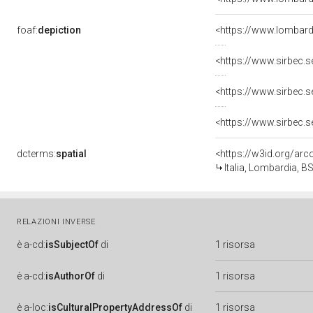
foaf:
depiction
<https://www.lombard
<https://www.sirbec.
<https://www.sirbec.
<https://www.sirbec.
dcterms:
spatial
<https://w3id.org/a
Italia, Lombardia, BS
RELAZIONI INVERSE
è
a-cd:
isSubjectOf
di
1 risorsa
è
a-cd:
isAuthorOf
di
1 risorsa
è
a-loc:
isCulturalPropertyAddressOf
di
1 risorsa