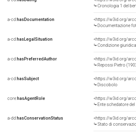
Cronologia 1 del b
a-cd:
hasDocumentation
<https://w3id.org/a
Documentazione foto
a-cd:
hasLegalSituation
<https://w3id.org/arc
Condizione giuridica
a-cd:
hasPreferredAuthor
<https://w3id.org/a
Repossi Pietro (190
a-cd:
hasSubject
<https://w3id.org/a
Discobolo
core:
hasAgentRole
<https://w3id.org/ar
Ente schedatore del
a-dd:
hasConservationStatus
<https://w3id.org/ar
Stato di conservazi