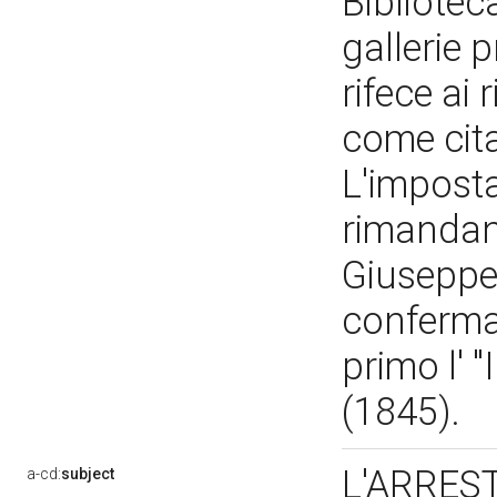
Bibliotec
gallerie p
rifece ai 
come cita
L'imposta
rimandano
Giuseppe 
confermat
primo l' "
(1845).
L'ARRES
a-cd:
subject