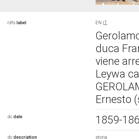
rdfs:
label
EN
IT
Gerolamo
duca Fra
viene arr
Leywa ca
GEROLAMO
Ernesto (
1859-18
dc:
date
storia
dc:
description