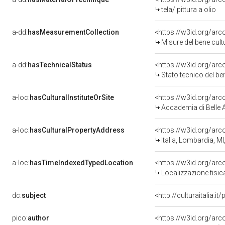
tela/ pittura a olio
a-dd:
hasMeasurementCollection
<https://w3id.org/ar
Misure del bene cul
a-dd:
hasTechnicalStatus
<https://w3id.org/ar
Stato tecnico del b
a-loc:
hasCulturalInstituteOrSite
Accademia di Belle Ar
a-loc:
hasCulturalPropertyAddress
<https://w3id.org/a
Italia, Lombardia, MI
a-loc:
hasTimeIndexedTypedLocation
<https://w3id.org/ar
Localizzazione fisic
dc:
subject
<http://culturaitalia.
pico:
author
<https://w3id.org/a