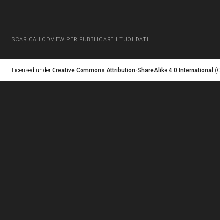
SCARICA LODVIEW PER PUBBLICARE I TUOI DATI
Licensed under
Creative Commons Attribution-ShareAlike 4.0 International
(C