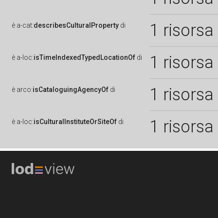
1 risorsa
è
a-cat:
describesCulturalProperty
di
1 risorsa
è
a-loc:
isTimeIndexedTypedLocationOf
di
1 risorsa
è
arco:
isCataloguingAgencyOf
di
1 risorsa
è
a-loc:
isCulturalInstituteOrSiteOf
di