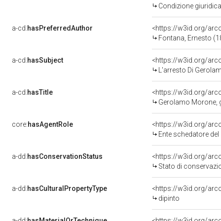
Condizione giuridica
a-cd:
hasPreferredAuthor
<https://w3id.org/a
Fontana, Ernesto (
a-cd:
hasSubject
<https://w3id.org/a
L'arresto Di Gerol
a-cd:
hasTitle
Gerolamo Morone, gran cancel
core:
hasAgentRole
<https://w3id.org/ar
Ente schedatore del
a-dd:
hasConservationStatus
Stato di conservazi
a-dd:
hasCulturalPropertyType
dipinto
a-dd:
hasMaterialOrTechnique
<https://w3id.org/arc