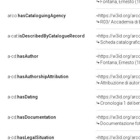
Fontana, Ernesto (
arco:
hasCataloguingAgency
<https://w3id.org/a
R03/ Accademia di Be
a-cat:
isDescribedByCatalogueRecord
<https://w3id.org/a
Scheda catalografi
a-cd:
hasAuthor
<https://w3id.org/a
Fontana, Ernesto (
a-cd:
hasAuthorshipAttribution
<https://w3id.org/ar
Attribuzione di aut
a-cd:
hasDating
<https://w3id.org/ar
Cronologia 1 del b
a-cd:
hasDocumentation
Documentazione foto
a-cd:
hasLegalSituation