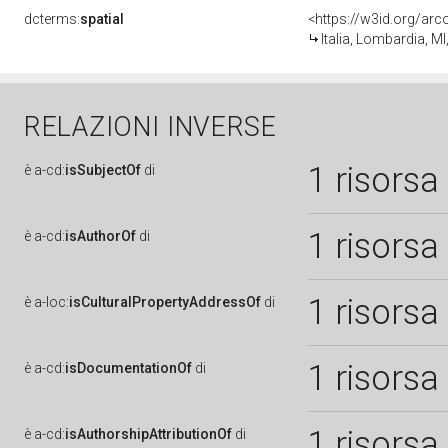
dcterms:
spatial
<https://w3id.org/a
Italia, Lombardia, MI
RELAZIONI INVERSE
1 risorsa
è
a-cd:
isSubjectOf
di
1 risorsa
è
a-cd:
isAuthorOf
di
1 risorsa
è
a-loc:
isCulturalPropertyAddressOf
di
1 risorsa
è
a-cd:
isDocumentationOf
di
1 risorsa
è
a-cd:
isAuthorshipAttributionOf
di