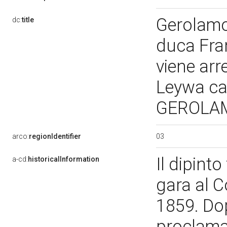
Gerolamo
dc:
title
duca Fra
viene arr
Leywa ca
GEROLAM
03
arco:
regionIdentifier
Il dipinto
a-cd:
historicalInformation
gara al 
1859. Dop
proclama