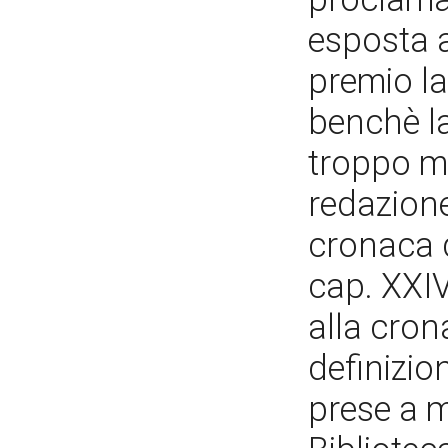
esposta a
premio la
benchè l
troppo m
redazione 
cronaca d
cap. XXIV
alla cron
definizio
prese a m