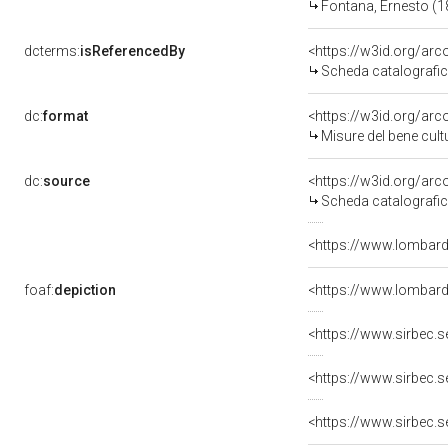
Fontana, Ernesto (
dcterms:
isReferencedBy
<https://w3id.org/a
Scheda catalografi
dc:
format
<https://w3id.org/ar
Misure del bene cul
dc:
source
<https://w3id.org/a
Scheda catalografi
<https://www.lombardi
foaf:
depiction