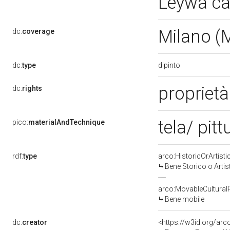
Leywa ca
Milano (
dc:
coverage
dipinto
dc:
type
propriet
dc:
rights
tela/ pitt
pico:
materialAndTechnique
rdf:
type
arco:HistoricOrArtisti
Bene Storico o Artis
arco:MovableCultural
Bene mobile
dc:
creator
<https://w3id.org/a