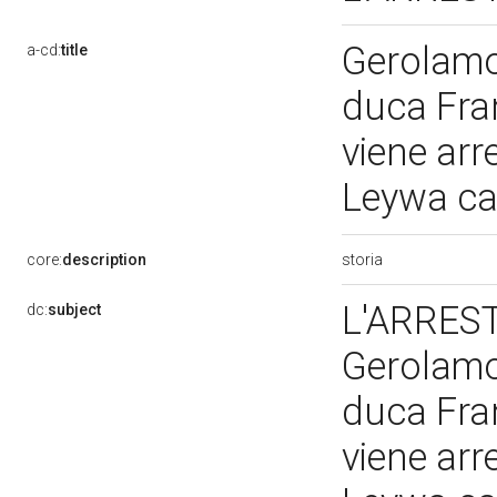
Gerolamo
a-cd:
title
duca Fra
viene arr
Leywa ca
storia
core:
description
L'ARRES
dc:
subject
Gerolamo
duca Fra
viene arr