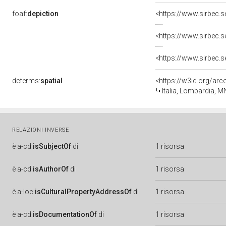
foaf:
depiction
<https://www.sirbec.
<https://www.sirbec.
<https://www.sirbec.
dcterms:
spatial
<https://w3id.org/a
Italia, Lombardia, M
RELAZIONI INVERSE
è
a-cd:
isSubjectOf
di
1 risorsa
è
a-cd:
isAuthorOf
di
1 risorsa
è
a-loc:
isCulturalPropertyAddressOf
di
1 risorsa
è
a-cd:
isDocumentationOf
di
1 risorsa