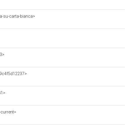
ta-su-carta-bianca>
03>
479c4f5d12237>
81>
current>