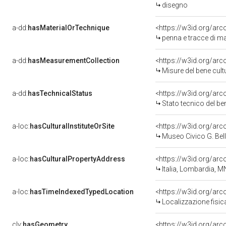
disegno
a-dd:
hasMaterialOrTechnique
<https://w3id.org/arc
penna e tracce di ma
a-dd:
hasMeasurementCollection
<https://w3id.org/a
Misure del bene cu
a-dd:
hasTechnicalStatus
<https://w3id.org/ar
Stato tecnico del b
a-loc:
hasCulturalInstituteOrSite
<https://w3id.org/ar
Museo Civico G. Bell
a-loc:
hasCulturalPropertyAddress
<https://w3id.org/a
Italia, Lombardia, M
a-loc:
hasTimeIndexedTypedLocation
<https://w3id.org/a
Localizzazione fisi
clv:
hasGeometry
<https://w3id.org/a