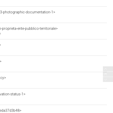
3-photographic-documentation-1>
roprieta-ente-pubblico-territoriale>
e
>
>
ncy>
ation-status-1>
ffeda37d3b48>