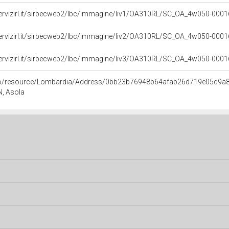
servizirl.it/sirbecweb2/lbc/immagine/liv1/OA310RL/SC_OA_4w050-00
servizirl.it/sirbecweb2/lbc/immagine/liv2/OA310RL/SC_OA_4w050-00
servizirl.it/sirbecweb2/lbc/immagine/liv3/OA310RL/SC_OA_4w050-00
rco/resource/Lombardia/Address/0bb23b76948b64afab26d719e05d9a
N, Asola