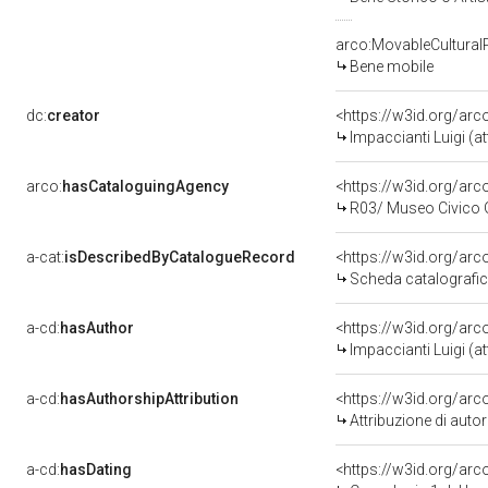
arco:MovableCultural
Bene mobile
dc:
creator
<https://w3id.org/a
Impaccianti Luigi (att
arco:
hasCataloguingAgency
<https://w3id.org/a
R03/ Museo Civico G.
a-cat:
isDescribedByCatalogueRecord
<https://w3id.org/a
Scheda catalografi
a-cd:
hasAuthor
<https://w3id.org/a
Impaccianti Luigi (att
a-cd:
hasAuthorshipAttribution
<https://w3id.org/ar
Attribuzione di aut
a-cd:
hasDating
<https://w3id.org/a