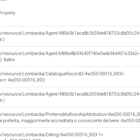
Property
rco/resource/Lombardia/Agent/485b0b1aca8b2659de818753c8d05c24
r.)
rco/resource/Lombardia/Agent/b89be8b93640f740e3adb964401633e2>
 Bellini
rco/resource/Lombardia/CatalogueRecordD/4w050-00016_R03>
ca n: 4w050-00016_R03
rco/resource/Lombardia/Agent/485b0b1aca8b2659de818753c8d05c24
r.)
co/resource/Lombardia/PreferredAuthorshipAttribution/4w050-00016_
ore preferita, maggiormente accreditata o convincente del bene: 4w050-
rco/resource/Lombardia/Dating/4w050-00016_R03-1>