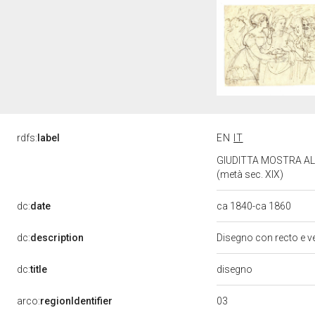
rdfs:
label
EN
IT
GIUDITTA MOSTRA AL P
(metà sec. XIX)
dc:
date
ca 1840-ca 1860
dc:
description
Disegno con recto e v
disegno
dc:
title
03
arco:
regionIdentifier