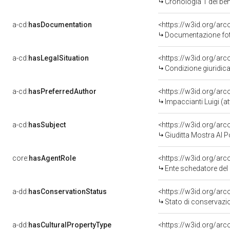
Cronologia 1 del b
a-cd:
hasDocumentation
<https://w3id.org/a
Documentazione fot
a-cd:
hasLegalSituation
<https://w3id.org/arc
Condizione giuridica
a-cd:
hasPreferredAuthor
<https://w3id.org/a
Impaccianti Luigi (att
a-cd:
hasSubject
<https://w3id.org/a
Giuditta Mostra Al P
core:
hasAgentRole
<https://w3id.org/a
Ente schedatore del
a-dd:
hasConservationStatus
<https://w3id.org/ar
Stato di conservazi
a-dd:
hasCulturalPropertyType
<https://w3id.org/a