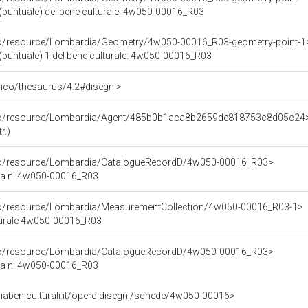
(puntuale) del bene culturale: 4w050-00016_R03
rco/resource/Lombardia/Geometry/4w050-00016_R03-geometry-point-1
(puntuale) 1 del bene culturale: 4w050-00016_R03
it/pico/thesaurus/4.2#disegni>
rco/resource/Lombardia/Agent/485b0b1aca8b2659de818753c8d05c24
r.)
rco/resource/Lombardia/CatalogueRecordD/4w050-00016_R03>
ca n: 4w050-00016_R03
rco/resource/Lombardia/MeasurementCollection/4w050-00016_R03-1>
lturale 4w050-00016_R03
rco/resource/Lombardia/CatalogueRecordD/4w050-00016_R03>
ca n: 4w050-00016_R03
iabeniculturali.it/opere-disegni/schede/4w050-00016>