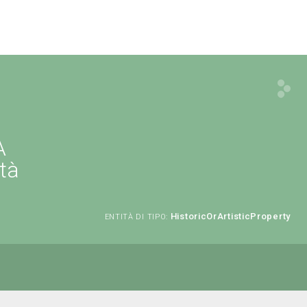
A
tà
HistoricOrArtisticProperty
ENTITÀ DI TIPO: