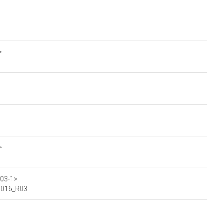
>
>
R03-1>
00016_R03