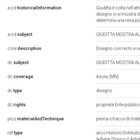
a-cd:
historicalInformation
Giuditta è colta nell'a
disegno vi si mostra du
determina una resa pi
a-cd:
subject
GIUDITTA MOSTRA AL
core:
description
Disegno con recto e v
dc:
subject
GIUDITTA MOSTRA AL
dc:
coverage
Asola (MN)
disegno
dc:
type
dc:
rights
proprietà Ente pubblico
pico:
materialAndTechnique
penna e tracce di mati
rdf:
type
arco:HistoricOrArtisti
Bene Storico o Artis