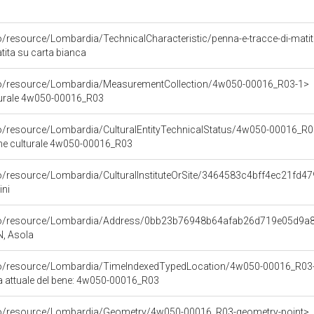
o/resource/Lombardia/TechnicalCharacteristic/penna-e-tracce-di-mati
tita su carta bianca
rco/resource/Lombardia/MeasurementCollection/4w050-00016_R03-1>
lturale 4w050-00016_R03
co/resource/Lombardia/CulturalEntityTechnicalStatus/4w050-00016_R
ene culturale 4w050-00016_R03
co/resource/Lombardia/CulturalInstituteOrSite/3464583c4bff4ec21fd
ini
rco/resource/Lombardia/Address/0bb23b76948b64afab26d719e05d9a
N, Asola
rco/resource/Lombardia/TimeIndexedTypedLocation/4w050-00016_R03-
ca attuale del bene: 4w050-00016_R03
rco/resource/Lombardia/Geometry/4w050-00016_R03-geometry-point>