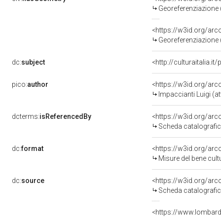
Georeferenziazione 
<https://w3id.org/a
Georeferenziazione 
dc:
subject
<http://culturaitalia.
pico:
author
<https://w3id.org/a
Impaccianti Luigi (att
dcterms:
isReferencedBy
<https://w3id.org/a
Scheda catalografi
dc:
format
<https://w3id.org/a
Misure del bene cu
dc:
source
<https://w3id.org/a
Scheda catalografi
<https://www.lombard