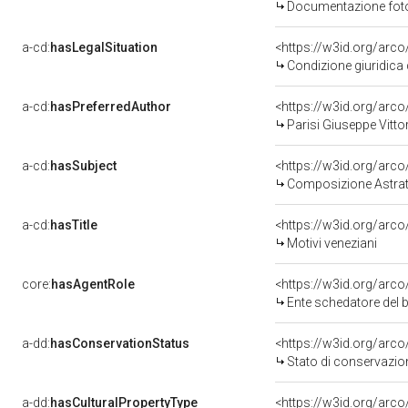
Documentazione fotog
a-cd:
hasLegalSituation
Condizione giuridica 
a-cd:
hasPreferredAuthor
<https://w3id.org/ar
Parisi Giuseppe Vitto
a-cd:
hasSubject
<https://w3id.org/ar
Composizione Astrat
a-cd:
hasTitle
<https://w3id.org/arc
Motivi veneziani
core:
hasAgentRole
<https://w3id.org/ar
Ente schedatore del 
a-dd:
hasConservationStatus
Stato di conservazio
a-dd:
hasCulturalPropertyType