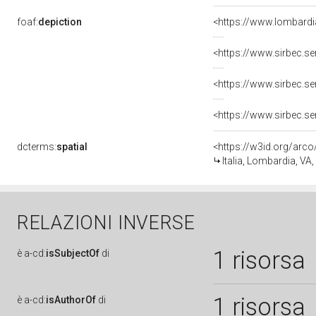
foaf:
depiction
dcterms:
spatial
<https://w3id.org/ar
Italia, Lombardia, V
RELAZIONI INVERSE
1 risorsa
è
a-cd:
isSubjectOf
di
1 risorsa
è
a-cd:
isAuthorOf
di