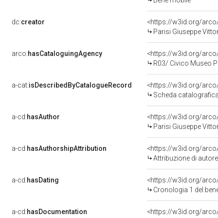
Bene mobile
dc:
creator
<https://w3id.org/ar
Parisi Giuseppe Vitto
arco:
hasCataloguingAgency
<https://w3id.org/ar
R03/ Civico Museo Pa
a-cat:
isDescribedByCatalogueRecord
<https://w3id.org/ar
Scheda catalografic
a-cd:
hasAuthor
<https://w3id.org/ar
Parisi Giuseppe Vitto
a-cd:
hasAuthorshipAttribution
<https://w3id.org/arc
Attribuzione di auto
a-cd:
hasDating
<https://w3id.org/ar
Cronologia 1 del be
a-cd:
hasDocumentation