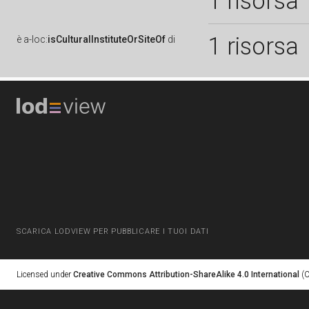
1 risorsa
1 risorsa
è
a-loc:
isCulturalInstituteOrSiteOf
di
SCARICA LODVIEW PER PUBBLICARE I TUOI DATI
Licensed under
Creative Commons Attribution-ShareAlike 4.0 International
(C