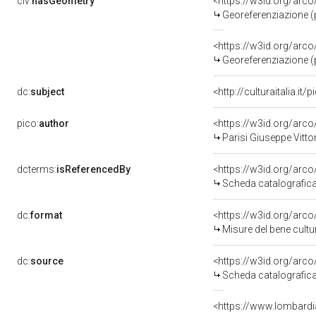
clv:
hasGeometry
<https://w3id.org/ar
Georeferenziazione (
<https://w3id.org/ar
Georeferenziazione (
dc:
subject
<http://culturaitalia.i
pico:
author
<https://w3id.org/ar
Parisi Giuseppe Vitto
dcterms:
isReferencedBy
<https://w3id.org/ar
Scheda catalografic
dc:
format
<https://w3id.org/ar
Misure del bene cult
dc:
source
<https://w3id.org/ar
Scheda catalografic
<https://www.lombardi