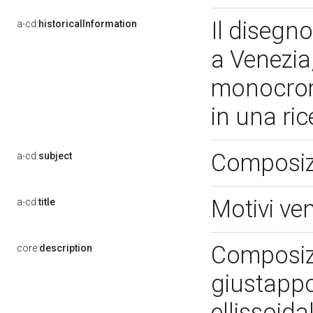
Il disegn
a-cd:
historicalInformation
a Venezia
monocroma
in una ri
Composiz
a-cd:
subject
Motivi ve
a-cd:
title
Composizi
core:
description
giustappo
ellissoida