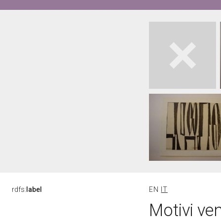
rdfs:
label
EN
IT
Motivi ve