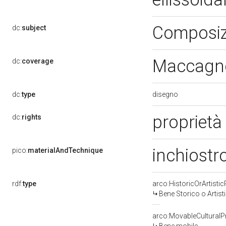
Composizi
dc:
subject
Maccagno
dc:
coverage
disegno
dc:
type
proprietà 
dc:
rights
inchiostr
pico:
materialAndTechnique
rdf:
type
arco:HistoricOrArtistic
Bene Storico o Artist
arco:MovableCulturalP