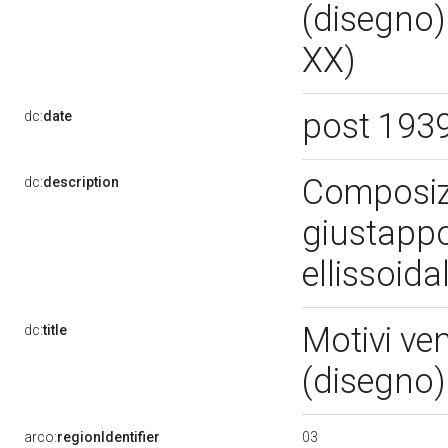
(disegno) 
XX)
post 193
dc:
date
Composizi
dc:
description
giustappo
ellissoida
Motivi ve
dc:
title
(disegno
03
arco:
regionIdentifier