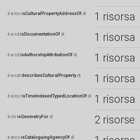
1 risorsa
è
a-loc:
isCulturalPropertyAddressOf
di
1 risorsa
è
a-cd:
isDocumentationOf
di
1 risorsa
è
a-cd:
isAuthorshipAttributionOf
di
1 risorsa
è
a-cat:
describesCulturalProperty
di
1 risorsa
è
a-loc:
isTimeIndexedTypedLocationOf
di
2 risorse
è
clv:
isGeometryFor
di
è
arco:
isCataloguingAgencyOf
di