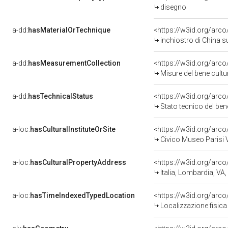
disegno
a-dd:
hasMaterialOrTechnique
inchiostro di China 
a-dd:
hasMeasurementCollection
<https://w3id.org/ar
Misure del bene cult
a-dd:
hasTechnicalStatus
<https://w3id.org/arc
Stato tecnico del be
a-loc:
hasCulturalInstituteOrSite
Civico Museo Parisi V
a-loc:
hasCulturalPropertyAddress
<https://w3id.org/ar
Italia, Lombardia, V
a-loc:
hasTimeIndexedTypedLocation
<https://w3id.org/ar
Localizzazione fisic