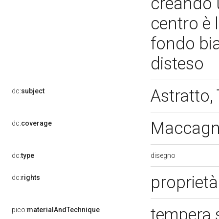
creando u
centro è l
fondo bia
disteso
Astratto,
dc:
subject
Maccagno
dc:
coverage
disegno
dc:
type
proprietà
dc:
rights
tempera 
pico:
materialAndTechnique