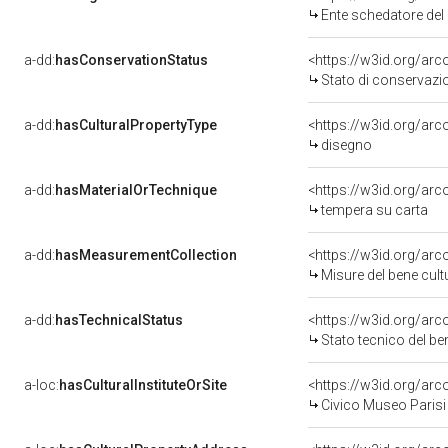
Ente schedatore del
a-dd:
hasConservationStatus
Stato di conservazi
a-dd:
hasCulturalPropertyType
disegno
a-dd:
hasMaterialOrTechnique
<https://w3id.org/ar
tempera su carta
a-dd:
hasMeasurementCollection
<https://w3id.org/a
Misure del bene cul
a-dd:
hasTechnicalStatus
<https://w3id.org/ar
Stato tecnico del b
a-loc:
hasCulturalInstituteOrSite
Civico Museo Parisi 