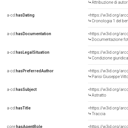
Attribuzione di aut
a-cd:
hasDating
<https://w3id.org/ar
Cronologia 1 del b
a-cd:
hasDocumentation
Documentazione foto
a-cd:
hasLegalSituation
Condizione giuridica
a-cd:
hasPreferredAuthor
<https://w3id.org/a
Parisi Giuseppe Vitt
a-cd:
hasSubject
<https://w3id.org/a
Astratto
a-cd:
hasTitle
<https://w3id.org/ar
Traccia
core:
hasAgentRole
<https://w3id.org/ar