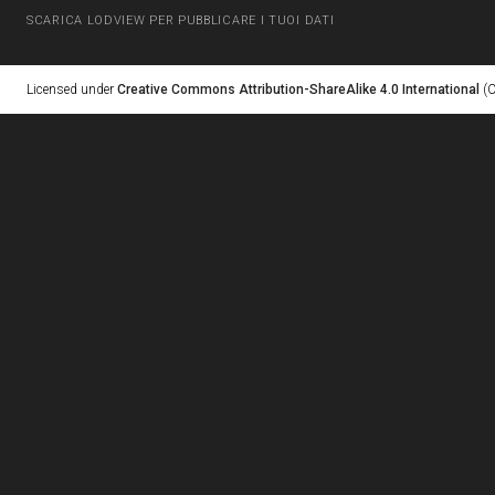
SCARICA LODVIEW PER PUBBLICARE I TUOI DATI
Licensed under
Creative Commons Attribution-ShareAlike 4.0 International
(C