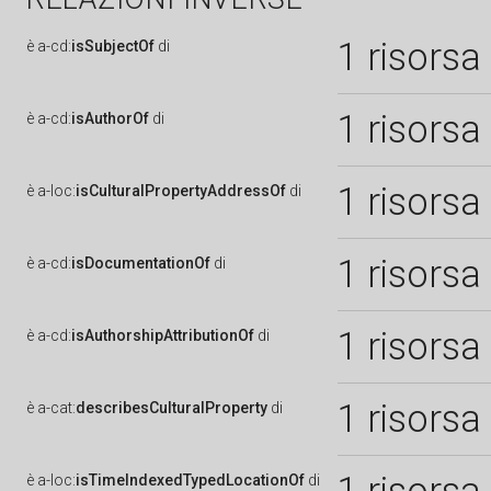
1 risorsa
è
a-cd:
isSubjectOf
di
1 risorsa
è
a-cd:
isAuthorOf
di
1 risorsa
è
a-loc:
isCulturalPropertyAddressOf
di
1 risorsa
è
a-cd:
isDocumentationOf
di
1 risorsa
è
a-cd:
isAuthorshipAttributionOf
di
1 risorsa
è
a-cat:
describesCulturalProperty
di
è
a-loc:
isTimeIndexedTypedLocationOf
di