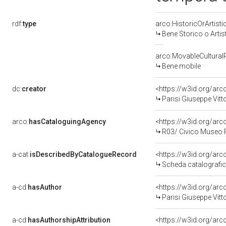
rdf:
type
arco:HistoricOrArtisti
Bene Storico o Artis
arco:MovableCultural
Bene mobile
dc:
creator
<https://w3id.org/a
Parisi Giuseppe Vitt
arco:
hasCataloguingAgency
<https://w3id.org/a
R03/ Civico Museo P
a-cat:
isDescribedByCatalogueRecord
<https://w3id.org/a
Scheda catalografi
a-cd:
hasAuthor
<https://w3id.org/a
Parisi Giuseppe Vitt
a-cd:
hasAuthorshipAttribution
<https://w3id.org/ar