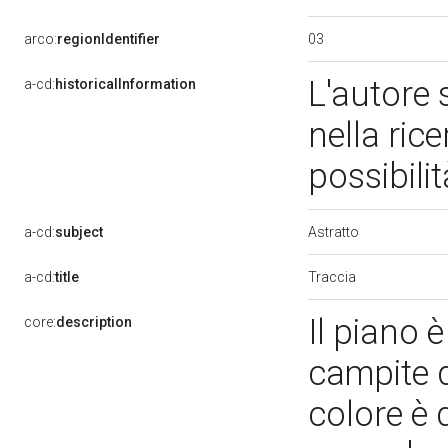
03
arco:
regionIdentifier
L'autore
a-cd:
historicalInformation
nella rice
possibili
Astratto
a-cd:
subject
Traccia
a-cd:
title
Il piano è
core:
description
campite d
colore è 