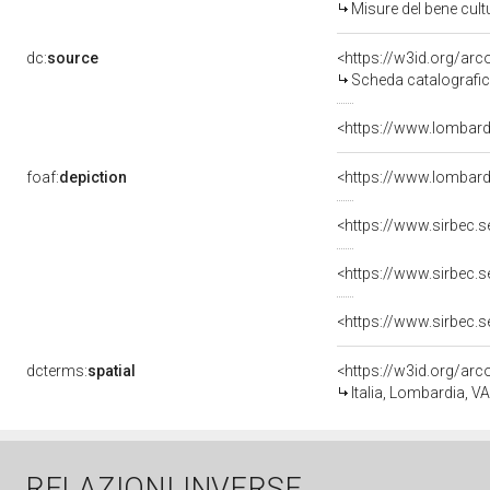
Misure del bene cul
dc:
source
<https://w3id.org/a
Scheda catalografi
<https://www.lombardi
foaf:
depiction
dcterms:
spatial
<https://w3id.org/a
Italia, Lombardia, 
RELAZIONI INVERSE