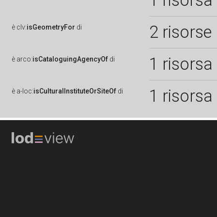
1 risorsa
2 risorse
è
clv:
isGeometryFor
di
1 risorsa
è
arco:
isCataloguingAgencyOf
di
1 risorsa
è
a-loc:
isCulturalInstituteOrSiteOf
di