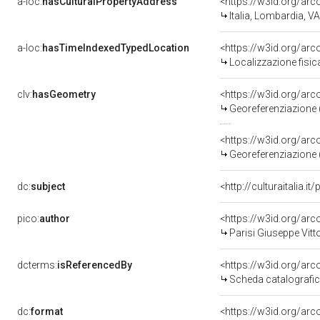
a-loc:
hasCulturalPropertyAddress
<https://w3id.org/a
Italia, Lombardia, 
a-loc:
hasTimeIndexedTypedLocation
<https://w3id.org/a
Localizzazione fisi
clv:
hasGeometry
<https://w3id.org/a
Georeferenziazione 
<https://w3id.org/a
Georeferenziazione 
dc:
subject
<http://culturaitalia.
pico:
author
<https://w3id.org/a
Parisi Giuseppe Vitt
dcterms:
isReferencedBy
<https://w3id.org/a
Scheda catalografi
dc:
format
<https://w3id.org/a