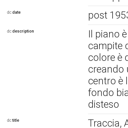
post 195
dc:
date
Il piano è
dc:
description
campite d
colore è 
creando u
centro è l
fondo bia
disteso
Traccia, 
dc:
title