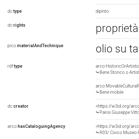
dipinto
dc:
type
proprietà
dc:
rights
olio su t
pico:
materialAndTechnique
rdf:
type
arco:HistoricOrArtisti
Bene Storico o Artis
arco:MovableCultural
Bene mobile
dc:
creator
<https://w3id.org/a
Parisi Giuseppe Vitt
arco:
hasCataloguingAgency
<https://w3id.org/a
R03/ Civico Museo P