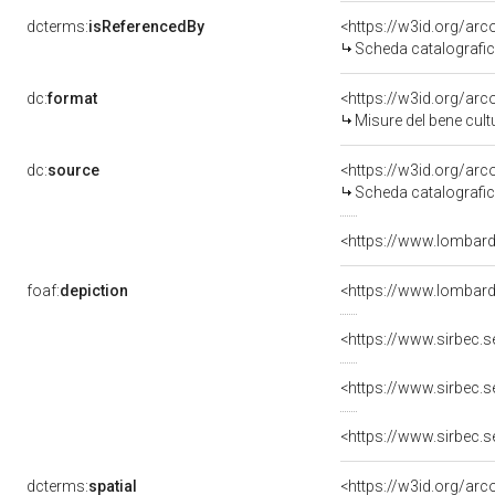
dcterms:
isReferencedBy
<https://w3id.org/a
Scheda catalografi
dc:
format
<https://w3id.org/a
Misure del bene cul
dc:
source
<https://w3id.org/a
Scheda catalografi
<https://www.lombardi
foaf:
depiction
dcterms:
spatial
<https://w3id.org/a