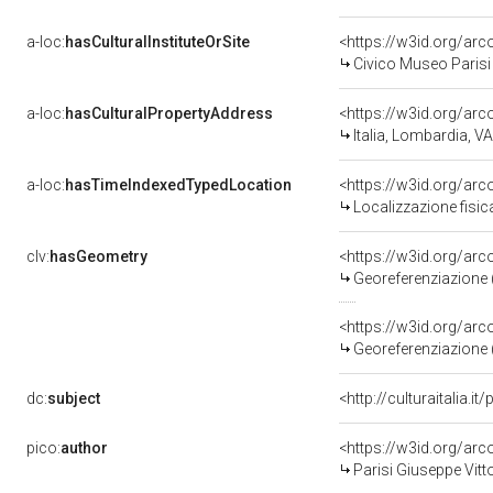
a-loc:
hasCulturalInstituteOrSite
Civico Museo Parisi 
a-loc:
hasCulturalPropertyAddress
<https://w3id.org/a
Italia, Lombardia, 
a-loc:
hasTimeIndexedTypedLocation
<https://w3id.org/a
Localizzazione fisi
clv:
hasGeometry
<https://w3id.org/a
Georeferenziazione 
<https://w3id.org/a
Georeferenziazione 
dc:
subject
<http://culturaitalia.
pico:
author
<https://w3id.org/a
Parisi Giuseppe Vitt