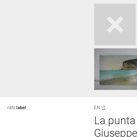
rdfs:
label
EN
IT
La punta d
Giuseppe 