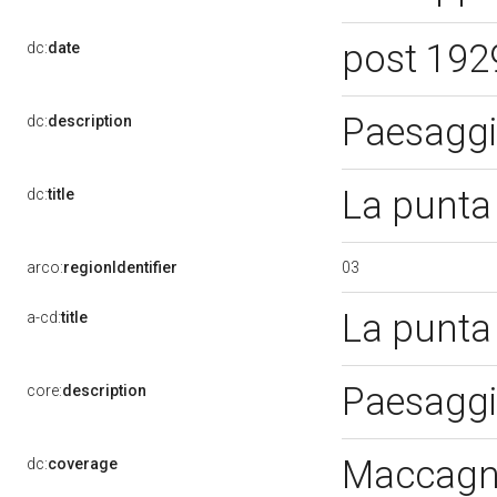
post 192
dc:
date
Paesagg
dc:
description
La punta 
dc:
title
03
arco:
regionIdentifier
La punta 
a-cd:
title
Paesagg
core:
description
Maccagno
dc:
coverage