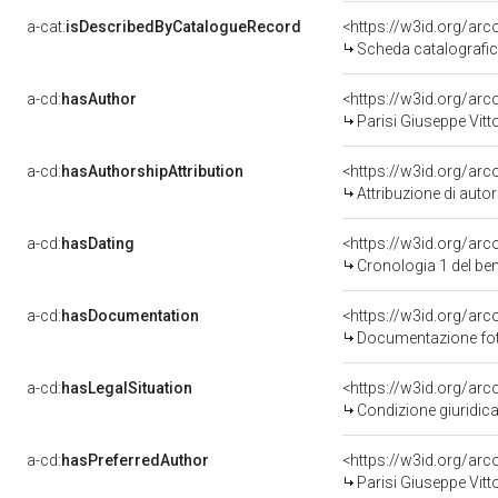
a-cat:
isDescribedByCatalogueRecord
<https://w3id.org/a
Scheda catalografi
a-cd:
hasAuthor
<https://w3id.org/a
Parisi Giuseppe Vitt
a-cd:
hasAuthorshipAttribution
<https://w3id.org/ar
Attribuzione di aut
a-cd:
hasDating
<https://w3id.org/ar
Cronologia 1 del b
a-cd:
hasDocumentation
Documentazione foto
a-cd:
hasLegalSituation
Condizione giuridica
a-cd:
hasPreferredAuthor
<https://w3id.org/a
Parisi Giuseppe Vitt