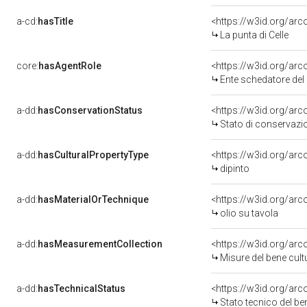
a-cd:
hasTitle
<https://w3id.org/arc
La punta di Celle
core:
hasAgentRole
<https://w3id.org/ar
Ente schedatore del
a-dd:
hasConservationStatus
Stato di conservazi
a-dd:
hasCulturalPropertyType
dipinto
a-dd:
hasMaterialOrTechnique
<https://w3id.org/arc
olio su tavola
a-dd:
hasMeasurementCollection
<https://w3id.org/a
Misure del bene cul
a-dd:
hasTechnicalStatus
<https://w3id.org/ar
Stato tecnico del b