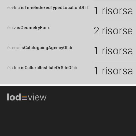
1 risorsa
è
a-loc:
isTimeIndexedTypedLocationOf
di
2 risorse
è
clv:
isGeometryFor
di
1 risorsa
è
arco:
isCataloguingAgencyOf
di
1 risorsa
è
a-loc:
isCulturalInstituteOrSiteOf
di