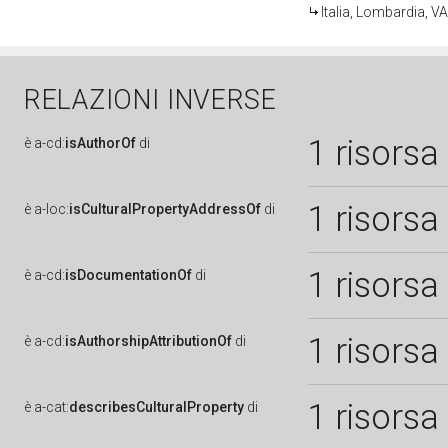
Italia, Lombardia, 
RELAZIONI INVERSE
1 risorsa
è
a-cd:
isAuthorOf
di
1 risorsa
è
a-loc:
isCulturalPropertyAddressOf
di
1 risorsa
è
a-cd:
isDocumentationOf
di
1 risorsa
è
a-cd:
isAuthorshipAttributionOf
di
1 risorsa
è
a-cat:
describesCulturalProperty
di