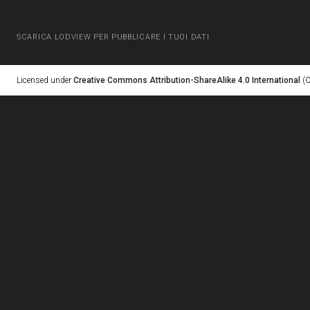
SCARICA LODVIEW PER PUBBLICARE I TUOI DATI
Licensed under
Creative Commons Attribution-ShareAlike 4.0 International
(C