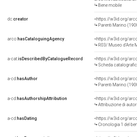
Bene mobile
dc:
creator
<https://w3id.org/a
Parenti Marino (19
arco:
hasCataloguingAgency
<https://w3id.org/a
R03/ Museo d'Arte
a-cat:
isDescribedByCatalogueRecord
<https://w3id.org/a
Scheda catalografi
a-cd:
hasAuthor
<https://w3id.org/a
Parenti Marino (19
a-cd:
hasAuthorshipAttribution
<https://w3id.org/ar
Attribuzione di aut
a-cd:
hasDating
<https://w3id.org/ar
Cronologia 1 del b