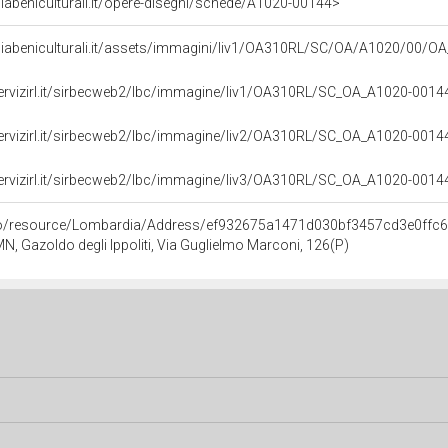
abeniculturali.it/opere-disegni/schede/A1020-00144>
diabeniculturali.it/assets/immagini/liv1/OA310RL/SC/OA/A1020/00/
servizirl.it/sirbecweb2/lbc/immagine/liv1/OA310RL/SC_OA_A1020-00
servizirl.it/sirbecweb2/lbc/immagine/liv2/OA310RL/SC_OA_A1020-00
servizirl.it/sirbecweb2/lbc/immagine/liv3/OA310RL/SC_OA_A1020-00
rco/resource/Lombardia/Address/ef932675a1471d030bf3457cd3e0ffc
N, Gazoldo degli Ippoliti, Via Guglielmo Marconi, 126(P)