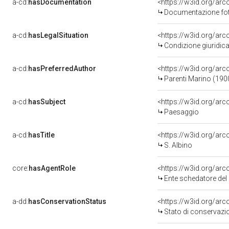
a-cd:
hasDocumentation
<https://w3id.org/a
Documentazione foto
a-cd:
hasLegalSituation
<https://w3id.org/arc
Condizione giuridica
a-cd:
hasPreferredAuthor
<https://w3id.org/a
Parenti Marino (19
a-cd:
hasSubject
<https://w3id.org/a
Paesaggio
a-cd:
hasTitle
<https://w3id.org/ar
S. Albino
core:
hasAgentRole
<https://w3id.org/a
Ente schedatore de
a-dd:
hasConservationStatus
<https://w3id.org/ar
Stato di conservazi