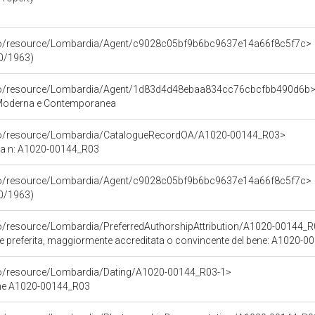
rco/resource/Lombardia/Agent/c9028c05bf9b6bc9637e14a66f8c5f7c>
00/1963)
rco/resource/Lombardia/Agent/1d83d4d48ebaa834cc76cbcfbb490d6b
 Moderna e Contemporanea
rco/resource/Lombardia/CatalogueRecordOA/A1020-00144_R03>
ca n: A1020-00144_R03
rco/resource/Lombardia/Agent/c9028c05bf9b6bc9637e14a66f8c5f7c>
00/1963)
co/resource/Lombardia/PreferredAuthorshipAttribution/A1020-00144_R
ore preferita, maggiormente accreditata o convincente del bene: A1020-
co/resource/Lombardia/Dating/A1020-00144_R03-1>
ene A1020-00144_R03