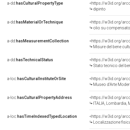
a-dd:
hasCulturalPropertyType
<https://w3id.org/a
dipinto
a-dd:
hasMaterialOrTechnique
<https://w3id.org/ar
olio su compensat
a-dd:
hasMeasurementCollection
<https://w3id.org/a
Misure del bene cul
a-dd:
hasTechnicalStatus
<https://w3id.org/ar
Stato tecnico del b
a-loc:
hasCulturalInstituteOrSite
<https://w3id.org/ar
Museo d'Arte Mode
a-loc:
hasCulturalPropertyAddress
<https://w3id.org/a
ITALIA, Lombardia, M
a-loc:
hasTimeIndexedTypedLocation
<https://w3id.org/a
Localizzazione fisi