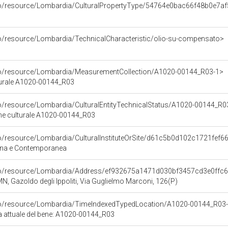
rco/resource/Lombardia/CulturalPropertyType/54764e0bac66f48b0e7a
co/resource/Lombardia/TechnicalCharacteristic/olio-su-compensato>
o
rco/resource/Lombardia/MeasurementCollection/A1020-00144_R03-1>
turale A1020-00144_R03
co/resource/Lombardia/CulturalEntityTechnicalStatus/A1020-00144_R0
ene culturale A1020-00144_R03
co/resource/Lombardia/CulturalInstituteOrSite/d61c5b0d102c1721fef
rna e Contemporanea
rco/resource/Lombardia/Address/ef932675a1471d030bf3457cd3e0ffc
N, Gazoldo degli Ippoliti, Via Guglielmo Marconi, 126(P)
rco/resource/Lombardia/TimeIndexedTypedLocation/A1020-00144_R03-
ca attuale del bene: A1020-00144_R03