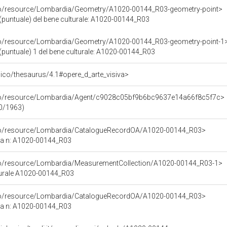
rco/resource/Lombardia/Geometry/A1020-00144_R03-geometry-point>
(puntuale) del bene culturale: A1020-00144_R03
rco/resource/Lombardia/Geometry/A1020-00144_R03-geometry-point-1
(puntuale) 1 del bene culturale: A1020-00144_R03
it/pico/thesaurus/4.1#opere_d_arte_visiva>
rco/resource/Lombardia/Agent/c9028c05bf9b6bc9637e14a66f8c5f7c>
00/1963)
rco/resource/Lombardia/CatalogueRecordOA/A1020-00144_R03>
ca n: A1020-00144_R03
rco/resource/Lombardia/MeasurementCollection/A1020-00144_R03-1>
turale A1020-00144_R03
rco/resource/Lombardia/CatalogueRecordOA/A1020-00144_R03>
ca n: A1020-00144_R03