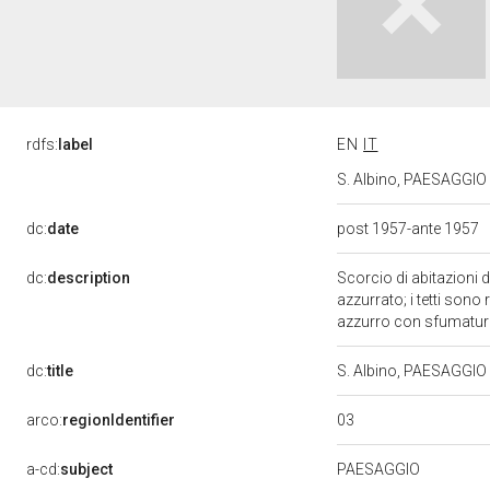
rdfs:
label
EN
IT
S. Albino, PAESAGGIO (
dc:
date
post 1957-ante 1957
dc:
description
Scorcio di abitazioni 
azzurrato; i tetti sono 
azzurro con sfumatur
dc:
title
S. Albino, PAESAGGIO 
03
arco:
regionIdentifier
a-cd:
subject
PAESAGGIO