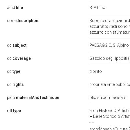
a-cd:
title
S. Albino
core:
description
Scorcio di abitazioni 
azzurrato; i tetti sono 
azzurro con sfumatur
dc:
subject
PAESAGGIO, S. Albino
dc:
coverage
Gazoldo degli Ippoliti
dipinto
dc:
type
dc:
rights
proprietà Ente pubblico
pico:
materialAndTechnique
olio su compensato
rdf:
type
arco:HistoricOrArtisti
Bene Storico o Artis
arco:MovableCultural