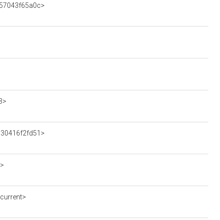
f57043f65a0c>
3>
6630416f2fd51>
6>
current>