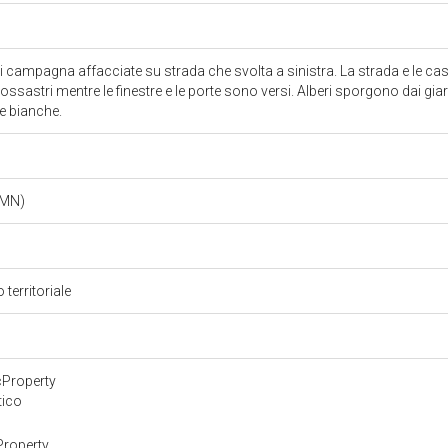
di campagna affacciate su strada che svolta a sinistra. La strada e le cas
rossastri mentre le finestre e le porte sono versi. Alberi sporgono dai giardi
e bianche.
 (MN)
 territoriale
cProperty
tico
Property