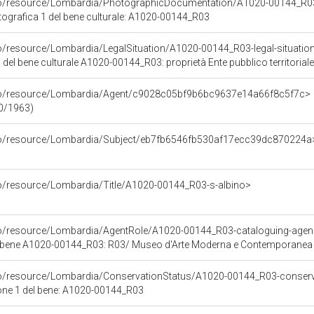
rco/resource/Lombardia/PhotographicDocumentation/A1020-00144_R0
grafica 1 del bene culturale: A1020-00144_R03
o/resource/Lombardia/LegalSituation/A1020-00144_R03-legal-situation-p
 del bene culturale A1020-00144_R03: proprietà Ente pubblico territoriale
rco/resource/Lombardia/Agent/c9028c05bf9b6bc9637e14a66f8c5f7c>
00/1963)
rco/resource/Lombardia/Subject/eb7fb6546fb530af17ecc39dc870224a
co/resource/Lombardia/Title/A1020-00144_R03-s-albino>
rco/resource/Lombardia/AgentRole/A1020-00144_R03-cataloguing-age
l bene A1020-00144_R03: R03/ Museo d'Arte Moderna e Contemporanea
co/resource/Lombardia/ConservationStatus/A1020-00144_R03-conserv
one 1 del bene: A1020-00144_R03