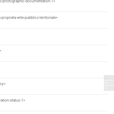
3-photographic-documentation-1>
roprieta-ente-pubblico-territoriale>
>
ncy>
ation-status-1>