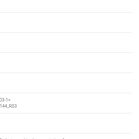
>
03-1>
00144_R03