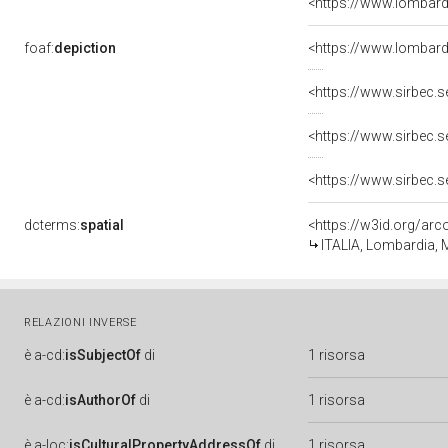
<https://www.lombardi
foaf:
depiction
<https://www.lombar
<https://www.sirbec.
<https://www.sirbec.
<https://www.sirbec.
dcterms:
spatial
<https://w3id.org/a
ITALIA, Lombardia, M
RELAZIONI INVERSE
è
a-cd:
isSubjectOf
di
1 risorsa
è
a-cd:
isAuthorOf
di
1 risorsa
è
a-loc:
isCulturalPropertyAddressOf
di
1 risorsa