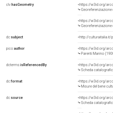
clv:
hasGeometry
<https://w3id.org/a
Georeferenziazione 
<https://w3id.org/a
Georeferenziazione 
dc:
subject
<http://culturaitalia.
pico:
author
<https://w3id.org/a
Parenti Marino (19
dcterms:
isReferencedBy
<https://w3id.org/a
Scheda catalografi
dc:
format
<https://w3id.org/a
Misure del bene cul
dc:
source
<https://w3id.org/a
Scheda catalografi