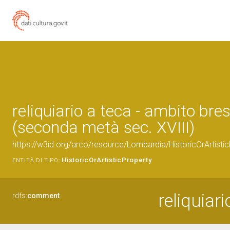
reliquiario a teca - ambito bre
(seconda metà sec. XVIII)
https://w3id.org/arco/resource/Lombardia/HistoricOrArtis
HistoricOrArtisticProperty
ENTITÀ DI TIPO:
reliquiari
rdfs:
comment