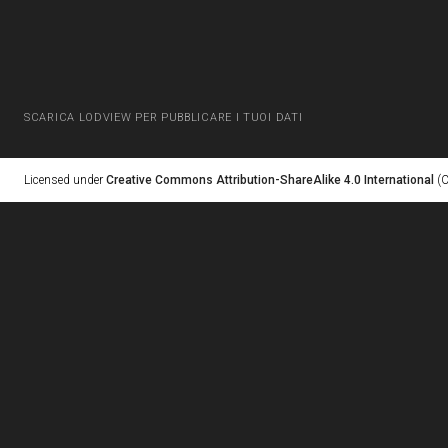
SCARICA LODVIEW PER PUBBLICARE I TUOI DATI
Licensed under
Creative Commons Attribution-ShareAlike 4.0 International
(C