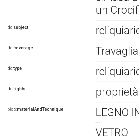
un Crocif
reliquiar
dc:
subject
Travagli
dc:
coverage
reliquiar
dc:
type
proprietà
dc:
rights
LEGNO I
pico:
materialAndTechnique
VETRO