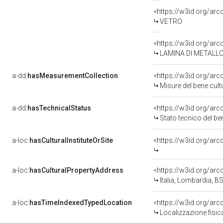
<https://w3id.org/ar
VETRO
LAMINA DI METALL
a-dd:
hasMeasurementCollection
<https://w3id.org/a
Misure del bene cul
a-dd:
hasTechnicalStatus
<https://w3id.org/ar
Stato tecnico del b
a-loc:
hasCulturalInstituteOrSite
a-loc:
hasCulturalPropertyAddress
<https://w3id.org/a
Italia, Lombardia, BS
a-loc:
hasTimeIndexedTypedLocation
<https://w3id.org/a
Localizzazione fisi