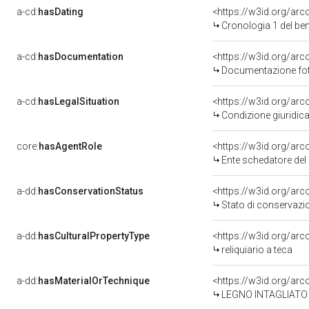
a-cd:
hasDating
<https://w3id.org/a
Cronologia 1 del b
a-cd:
hasDocumentation
Documentazione foto
a-cd:
hasLegalSituation
Condizione giuridica
core:
hasAgentRole
<https://w3id.org/a
Ente schedatore del
a-dd:
hasConservationStatus
Stato di conservazi
a-dd:
hasCulturalPropertyType
reliquiario a teca
a-dd:
hasMaterialOrTechnique
<https://w3id.org/arc
LEGNO INTAGLIATO