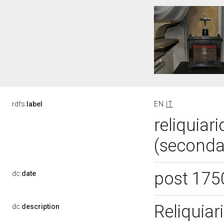
rdfs:
label
EN
IT
reliquiar
(seconda
post 175
dc:
date
Reliquiar
dc:
description