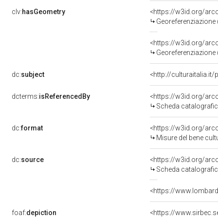
clv:
hasGeometry
<https://w3id.org/a
Georeferenziazione 
<https://w3id.org/a
Georeferenziazione 
dc:
subject
<http://culturaitalia.
dcterms:
isReferencedBy
<https://w3id.org/a
Scheda catalografi
dc:
format
<https://w3id.org/a
Misure del bene cul
dc:
source
<https://w3id.org/a
Scheda catalografi
<https://www.lombardi
foaf:
depiction