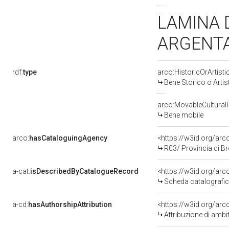
LAMINA 
ARGENT
rdf:
type
arco:HistoricOrArtisti
Bene Storico o Artis
arco:MovableCultural
Bene mobile
arco:
hasCataloguingAgency
<https://w3id.org/a
R03/ Provincia di B
a-cat:
isDescribedByCatalogueRecord
<https://w3id.org/a
Scheda catalografi
a-cd:
hasAuthorshipAttribution
Attribuzione di amb