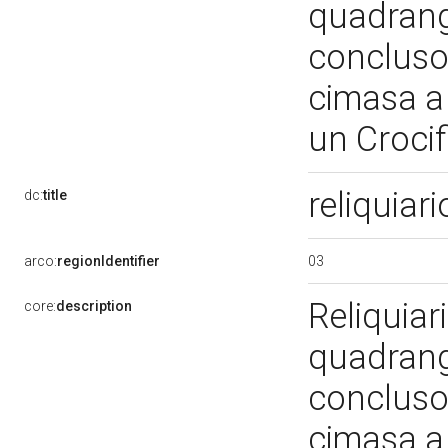
quadrango
concluso 
cimasa a 
un Crocif
reliquiar
dc:
title
03
arco:
regionIdentifier
Reliquiar
core:
description
quadrango
concluso 
cimasa a 