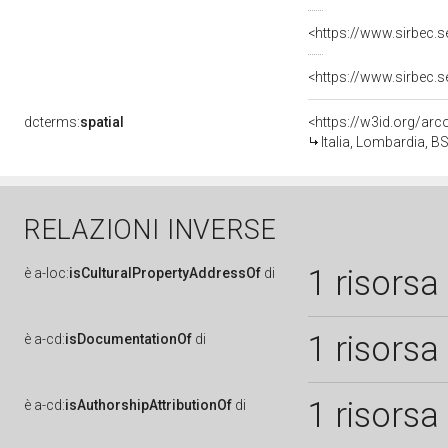
dcterms:
spatial
<https://w3id.org/a
Italia, Lombardia, BS
RELAZIONI INVERSE
1 risorsa
è
a-loc:
isCulturalPropertyAddressOf
di
1 risorsa
è
a-cd:
isDocumentationOf
di
1 risorsa
è
a-cd:
isAuthorshipAttributionOf
di