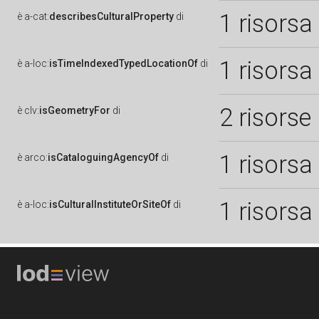
1 risorsa
è
a-cat:
describesCulturalProperty
di
1 risorsa
è
a-loc:
isTimeIndexedTypedLocationOf
di
2 risorse
è
clv:
isGeometryFor
di
1 risorsa
è
arco:
isCataloguingAgencyOf
di
1 risorsa
è
a-loc:
isCulturalInstituteOrSiteOf
di