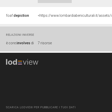
foaf:
depiction
RELAZIONI INVERSE
è
core:
involves
di
7 risorse
SCARICA LODVIEW PER PUBBLICARE I TUOI DATI