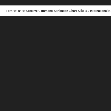
Licensed under
Creative Commons Attribution-ShareAlike 4.0 International
(C