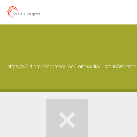
https://w3id.org/arco/resource/Lombardia/HistoricOrArtis