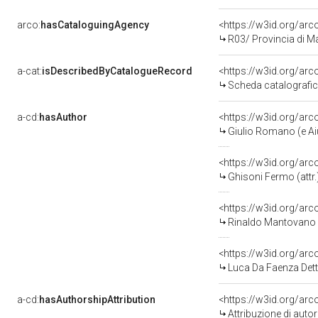
arco:
hasCataloguingAgency
<https://w3id.org/a
R03/ Provincia di M
a-cat:
isDescribedByCatalogueRecord
<https://w3id.org/a
Scheda catalografi
a-cd:
hasAuthor
<https://w3id.org/a
Giulio Romano (e Aiu
<https://w3id.org/a
Ghisoni Fermo (attr.
<https://w3id.org/a
Rinaldo Mantovano (
<https://w3id.org/a
Luca Da Faenza Detto
a-cd:
hasAuthorshipAttribution
<https://w3id.org/ar
Attribuzione di aut