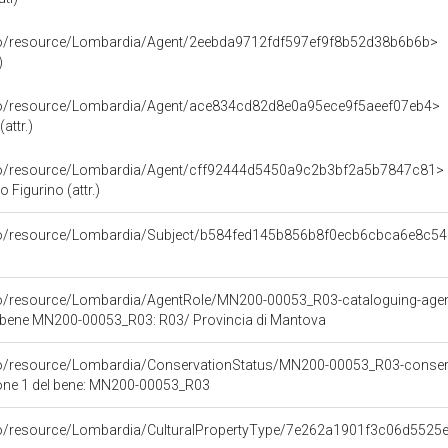
rco/resource/Lombardia/Agent/2eebda9712fdf597ef9f8b52d38b6b6b>
)
rco/resource/Lombardia/Agent/ace834cd82d8e0a95ece9f5aeef07eb4>
attr.)
rco/resource/Lombardia/Agent/cff92444d5450a9c2b3bf2a5b7847c81>
 Figurino (attr.)
rco/resource/Lombardia/Subject/b584fed145b856b8f0ecb6cbca6e8c54
rco/resource/Lombardia/AgentRole/MN200-00053_R03-cataloguing-age
l bene MN200-00053_R03: R03/ Provincia di Mantova
co/resource/Lombardia/ConservationStatus/MN200-00053_R03-conserv
ione 1 del bene: MN200-00053_R03
rco/resource/Lombardia/CulturalPropertyType/7e262a1901f3c06d552