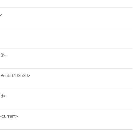
o>
03>
38c8ecbd703b30>
7d>
-current>