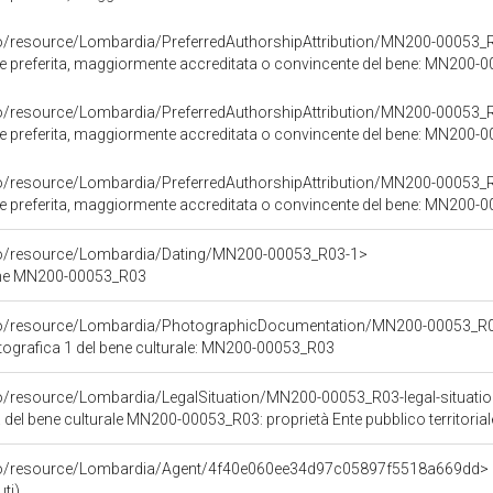
co/resource/Lombardia/PreferredAuthorshipAttribution/MN200-00053_
ore preferita, maggiormente accreditata o convincente del bene: MN200
co/resource/Lombardia/PreferredAuthorshipAttribution/MN200-00053_
ore preferita, maggiormente accreditata o convincente del bene: MN200
co/resource/Lombardia/PreferredAuthorshipAttribution/MN200-00053_
ore preferita, maggiormente accreditata o convincente del bene: MN200
rco/resource/Lombardia/Dating/MN200-00053_R03-1>
ene MN200-00053_R03
rco/resource/Lombardia/PhotographicDocumentation/MN200-00053_R0
ografica 1 del bene culturale: MN200-00053_R03
o/resource/Lombardia/LegalSituation/MN200-00053_R03-legal-situation-p
 del bene culturale MN200-00053_R03: proprietà Ente pubblico territorial
rco/resource/Lombardia/Agent/4f40e060ee34d97c05897f5518a669dd>
ti)