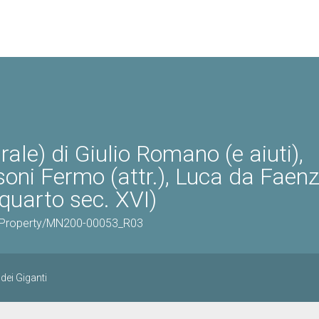
ale) di Giulio Romano (e aiuti),
soni Fermo (attr.), Luca da Faen
 quarto sec. XVI)
ticProperty/MN200-00053_R03
dei Giganti