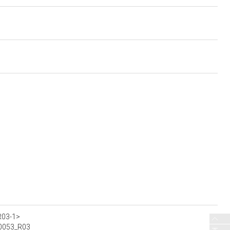
R03-1>
-00053_R03