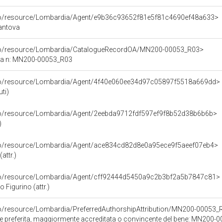
rco/resource/Lombardia/Agent/e9b36c93652f81e5f81c4690ef48a633>
antova
rco/resource/Lombardia/CatalogueRecordOA/MN200-00053_R03>
ca n: MN200-00053_R03
rco/resource/Lombardia/Agent/4f40e060ee34d97c05897f5518a669dd>
ti)
rco/resource/Lombardia/Agent/2eebda9712fdf597ef9f8b52d38b6b6b>
)
rco/resource/Lombardia/Agent/ace834cd82d8e0a95ece9f5aeef07eb4>
attr.)
rco/resource/Lombardia/Agent/cff92444d5450a9c2b3bf2a5b7847c81>
 Figurino (attr.)
co/resource/Lombardia/PreferredAuthorshipAttribution/MN200-00053_
ore preferita, maggiormente accreditata o convincente del bene: MN200