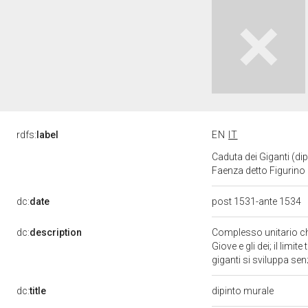
rdfs:
label
EN
IT
Caduta dei Giganti (dip
Faenza detto Figurino 
dc:
date
post 1531-ante 1534
dc:
description
Complesso unitario che 
Giove e gli dei; il limi
giganti si sviluppa sen
dc:
title
dipinto murale