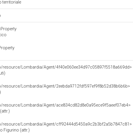
 territoriale
o
cProperty
tico
Property
rco/resource/Lombardia/Agent/4f40e060ee34d97c05897f5518a669dd>
ti)
rco/resource/Lombardia/Agent/2eebda9712fdf597ef9f8b52d38b6b6b>
)
rco/resource/Lombardia/Agent/ace834cd82d8e0a95ece9f5aeef07eb4>
attr.)
rco/resource/Lombardia/Agent/cff92444d5450a9c2b3bf2a5b7847c81>
 Figurino (attr.)