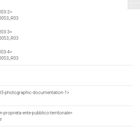
R03-2>
-00053_R03
R03-3>
-00053_R03
R03-4>
-00053_R03
3-photographic-documentation-1>
roprieta-ente-pubblico-territoriale>
e