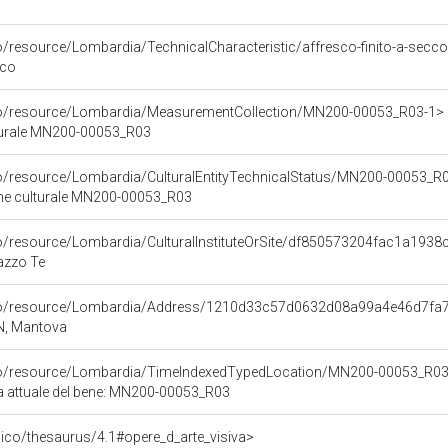
o/resource/Lombardia/TechnicalCharacteristic/affresco-finito-a-secc
cco
rco/resource/Lombardia/MeasurementCollection/MN200-00053_R03-1>
lturale MN200-00053_R03
co/resource/Lombardia/CulturalEntityTechnicalStatus/MN200-00053_R
ene culturale MN200-00053_R03
co/resource/Lombardia/CulturalInstituteOrSite/df850573204fac1a19
azzo Te
rco/resource/Lombardia/Address/1210d33c57d0632d08a99a4e46d7fa
MN, Mantova
rco/resource/Lombardia/TimeIndexedTypedLocation/MN200-00053_R03
ca attuale del bene: MN200-00053_R03
it/pico/thesaurus/4.1#opere_d_arte_visiva>