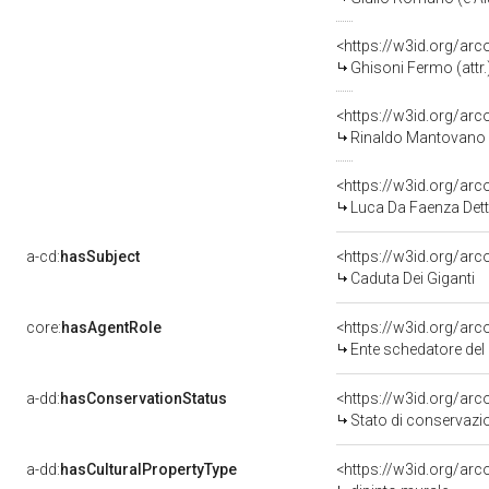
<https://w3id.org/a
Ghisoni Fermo (attr.
<https://w3id.org/a
Rinaldo Mantovano (
<https://w3id.org/a
Luca Da Faenza Detto
a-cd:
hasSubject
<https://w3id.org/a
Caduta Dei Giganti
core:
hasAgentRole
<https://w3id.org/a
Ente schedatore de
a-dd:
hasConservationStatus
<https://w3id.org/ar
Stato di conservaz
a-dd:
hasCulturalPropertyType
<https://w3id.org/a