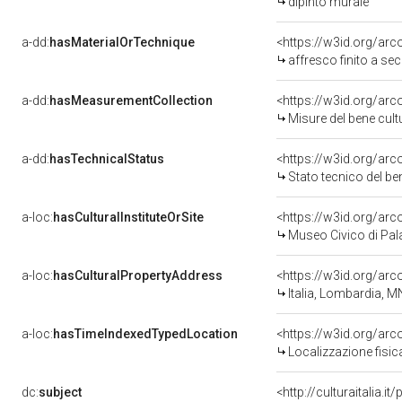
dipinto murale
a-dd:
hasMaterialOrTechnique
<https://w3id.org/arc
affresco finito a se
a-dd:
hasMeasurementCollection
<https://w3id.org/a
Misure del bene cu
a-dd:
hasTechnicalStatus
<https://w3id.org/ar
Stato tecnico del b
a-loc:
hasCulturalInstituteOrSite
<https://w3id.org/ar
Museo Civico di Pal
a-loc:
hasCulturalPropertyAddress
<https://w3id.org/a
Italia, Lombardia, 
a-loc:
hasTimeIndexedTypedLocation
<https://w3id.org/a
Localizzazione fisi
dc:
subject
<http://culturaitalia.