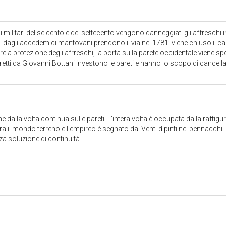
 militari del seicento e del settecento vengono danneggiati gli affreschi 
rati dagli accedemici mantovani prendono il via nel 1781: viene chiuso il c
 a protezione degli afrreschi, la porta sulla parete occidentale viene spos
iretti da Giovanni Bottani investono le pareti e hanno lo scopo di cancellare 
dalla volta continua sulle pareti. L'intera volta è occupata dalla raffig
te tra il mondo terreno e l'empireo è segnato dai Venti dipinti nei pennacchi.
za soluzione di continuità.