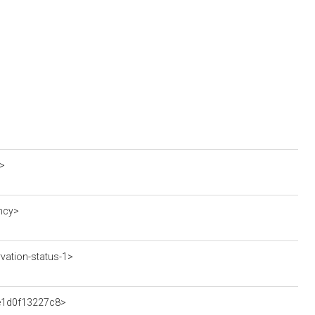
>
ncy>
ation-status-1>
5e1d0f13227c8>