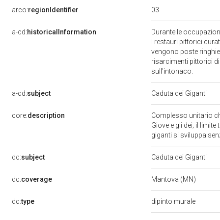
03
arco:
regionIdentifier
a-cd:
historicalInformation
Durante le occupazioni
I restauri pittorici cu
vengono poste ringhiere
risarcimenti pittorici d
sull'intonaco.
a-cd:
subject
Caduta dei Giganti
core:
description
Complesso unitario che 
Giove e gli dei; il limi
giganti si sviluppa sen
dc:
subject
Caduta dei Giganti
dc:
coverage
Mantova (MN)
dc:
type
dipinto murale