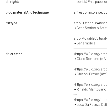
dc:
rights
proprietà Ente pubblico
pico:
materialAndTechnique
affresco finito a secc
rdf:
type
arco:HistoricOrArtisti
Bene Storico o Artis
arco:MovableCultural
Bene mobile
dc:
creator
<https://w3id.org/a
Giulio Romano (e Aiu
<https://w3id.org/a
Ghisoni Fermo (attr.
<https://w3id.org/a
Rinaldo Mantovano (
<https://w3id.org/a
Luca Da Faenza Detto