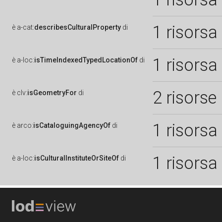
1 risorsa
è
a-cat:
describesCulturalProperty
di
1 risorsa
è
a-loc:
isTimeIndexedTypedLocationOf
di
2 risorse
è
clv:
isGeometryFor
di
1 risorsa
è
arco:
isCataloguingAgencyOf
di
1 risorsa
è
a-loc:
isCulturalInstituteOrSiteOf
di