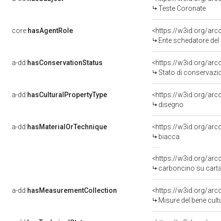
Teste Coronate
core:
hasAgentRole
<https://w3id.org/a
Ente schedatore de
a-dd:
hasConservationStatus
Stato di conservazi
a-dd:
hasCulturalPropertyType
disegno
a-dd:
hasMaterialOrTechnique
<https://w3id.org/ar
biacca
<https://w3id.org/ar
carboncino su cart
a-dd:
hasMeasurementCollection
<https://w3id.org/a
Misure del bene cul