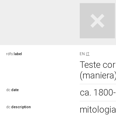
rdfs:
label
EN
IT
Teste cor
(maniera)
ca. 1800
dc:
date
mitologi
dc:
description