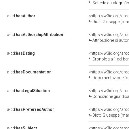
Scheda catalografi
a-cd:
hasAuthor
<https://w3id.org/a
Diotti Giuseppe (ma
a-cd:
hasAuthorshipAttribution
<https://w3id.org/ar
Attribuzione di aut
a-cd:
hasDating
<https://w3id.org/ar
Cronologia 1 del b
a-cd:
hasDocumentation
Documentazione foto
a-cd:
hasLegalSituation
Condizione giuridica
a-cd:
hasPreferredAuthor
<https://w3id.org/a
Diotti Giuseppe (ma
a-cd:
hasSubject
<https://w3id.org/a