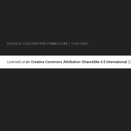
SCARICA LODVIEW PER PUBBLICARE I TUOI DATI
Licensed under
Creative Commons Attribution-ShareAlike 4.0 International
(C