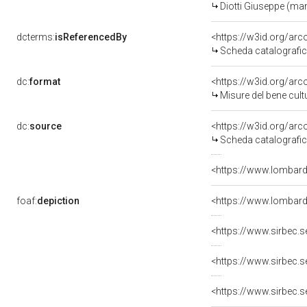
Diotti Giuseppe (ma
dcterms:
isReferencedBy
<https://w3id.org/a
Scheda catalografi
dc:
format
<https://w3id.org/a
Misure del bene cul
dc:
source
<https://w3id.org/a
Scheda catalografi
<https://www.lombardi
foaf:
depiction