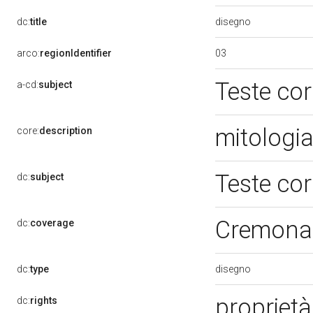
disegno
dc:
title
03
arco:
regionIdentifier
Teste co
a-cd:
subject
mitologi
core:
description
Teste co
dc:
subject
Cremona
dc:
coverage
disegno
dc:
type
proprietà
dc:
rights