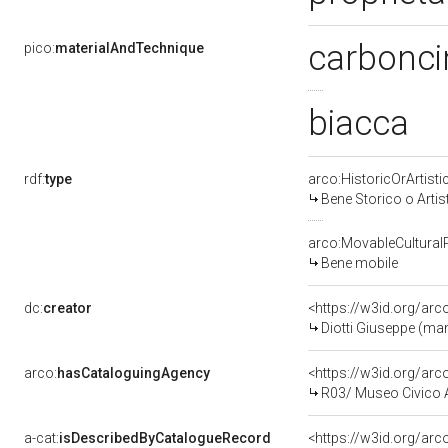
carbonci
pico:
materialAndTechnique
biacca
rdf:
type
arco:HistoricOrArtisti
Bene Storico o Artis
arco:MovableCultural
Bene mobile
dc:
creator
<https://w3id.org/a
Diotti Giuseppe (ma
arco:
hasCataloguingAgency
<https://w3id.org/a
R03/ Museo Civico 
a-cat:
isDescribedByCatalogueRecord
<https://w3id.org/a