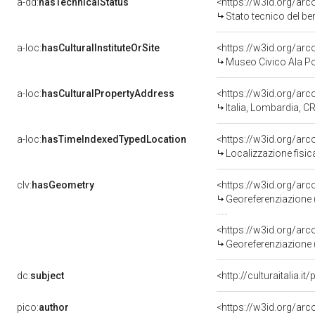
a-dd:
hasTechnicalStatus
<https://w3id.org/ar
Stato tecnico del b
a-loc:
hasCulturalInstituteOrSite
Museo Civico Ala P
a-loc:
hasCulturalPropertyAddress
<https://w3id.org/a
Italia, Lombardia, 
a-loc:
hasTimeIndexedTypedLocation
<https://w3id.org/a
Localizzazione fisi
clv:
hasGeometry
<https://w3id.org/a
Georeferenziazione 
<https://w3id.org/a
Georeferenziazione 
dc:
subject
<http://culturaitalia.
pico:
author
<https://w3id.org/a