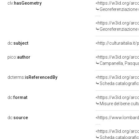
clv:
hasGeometry
<https://w3id.org/ar
Georeferenziazione 
<https://w3id.org/ar
Georeferenziazione 
dc:
subject
<http://culturaitalia.
pico:
author
<https://w3id.org/a
Campanella, Pasqua
dcterms:
isReferencedBy
<https://w3id.org/a
Scheda catalografi
dc:
format
<https://w3id.org/ar
Misure del bene cul
dc:
source
<https://www.lombardi
<https://w3id.org/a
Scheda catalografi