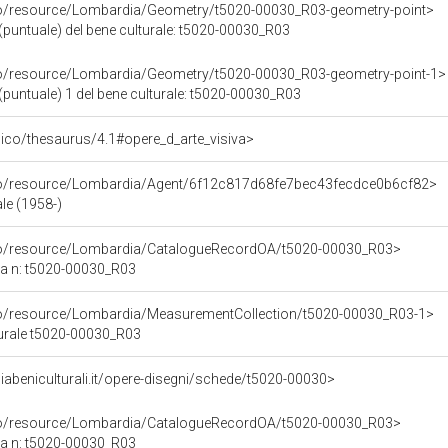
co/resource/Lombardia/Geometry/t5020-00030_R03-geometry-point>
(puntuale) del bene culturale: t5020-00030_R03
co/resource/Lombardia/Geometry/t5020-00030_R03-geometry-point-1>
(puntuale) 1 del bene culturale: t5020-00030_R03
it/pico/thesaurus/4.1#opere_d_arte_visiva>
rco/resource/Lombardia/Agent/6f12c817d68fe7bec43fecdce0b6cf82>
le (1958-)
rco/resource/Lombardia/CatalogueRecordOA/t5020-00030_R03>
ca n: t5020-00030_R03
co/resource/Lombardia/MeasurementCollection/t5020-00030_R03-1>
turale t5020-00030_R03
abeniculturali.it/opere-disegni/schede/t5020-00030>
rco/resource/Lombardia/CatalogueRecordOA/t5020-00030_R03>
ca n: t5020-00030_R03