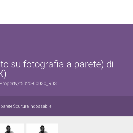
to su fotografia a parete) di
X)
icProperty/t5020-00030_R03
a parete Scultura indossabile