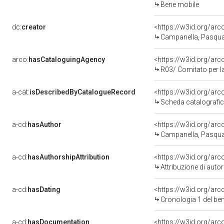
Bene mobile
dc:
creator
<https://w3id.org/a
Campanella, Pasqua
arco:
hasCataloguingAgency
<https://w3id.org/a
R03/ Comitato per 
a-cat:
isDescribedByCatalogueRecord
<https://w3id.org/a
Scheda catalografi
a-cd:
hasAuthor
<https://w3id.org/a
Campanella, Pasqua
a-cd:
hasAuthorshipAttribution
<https://w3id.org/ar
Attribuzione di aut
a-cd:
hasDating
<https://w3id.org/ar
Cronologia 1 del b
a-cd:
hasDocumentation
<https://w3id.org/a