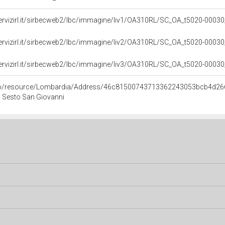
servizirl.it/sirbecweb2/lbc/immagine/liv1/OA310RL/SC_OA_t5020-000
servizirl.it/sirbecweb2/lbc/immagine/liv2/OA310RL/SC_OA_t5020-000
servizirl.it/sirbecweb2/lbc/immagine/liv3/OA310RL/SC_OA_t5020-000
rco/resource/Lombardia/Address/46c81500743713362243053bcb4d26
I, Sesto San Giovanni