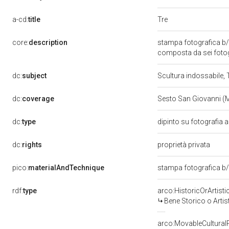
Tre
a-cd:
title
core:
description
stampa fotografica b/
composta da sei fotog
dc:
subject
Scultura indossabile, 
dc:
coverage
Sesto San Giovanni (
dc:
type
dipinto su fotografia 
dc:
rights
proprietà privata
pico:
materialAndTechnique
stampa fotografica b
rdf:
type
arco:HistoricOrArtisti
Bene Storico o Artis
arco:MovableCultural