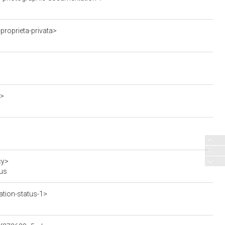
proprieta-privata>
0>
cy>
lus
tion-status-1>