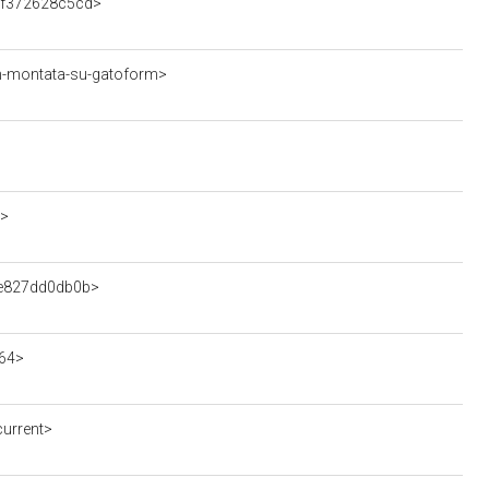
69f372628c5cd>
-n-montata-su-gatoform>
3>
0be827dd0db0b>
64>
urrent>