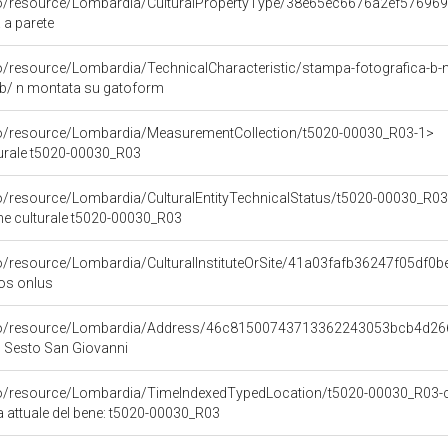
rco/resource/Lombardia/CulturalPropertyType/38e65ec6676a2ef5769
 a parete
co/resource/Lombardia/TechnicalCharacteristic/stampa-fotografica-b
 b/ n montata su gatoform
co/resource/Lombardia/MeasurementCollection/t5020-00030_R03-1>
turale t5020-00030_R03
co/resource/Lombardia/CulturalEntityTechnicalStatus/t5020-00030_R0
ene culturale t5020-00030_R03
co/resource/Lombardia/CulturalInstituteOrSite/41a03fafb36247f05df
os onlus
rco/resource/Lombardia/Address/46c81500743713362243053bcb4d26
I, Sesto San Giovanni
co/resource/Lombardia/TimeIndexedTypedLocation/t5020-00030_R03-c
a attuale del bene: t5020-00030_R03