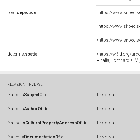
foaf:
depiction
<https://www.sirbec.
<https://www.sirbec.
<https://www.sirbec.
dcterms:
spatial
<https://w3id.org/a
Italia, Lombardia, M
RELAZIONI INVERSE
è
a-cd:
isSubjectOf
di
1 risorsa
è
a-cd:
isAuthorOf
di
1 risorsa
è
a-loc:
isCulturalPropertyAddressOf
di
1 risorsa
è
a-cd:
isDocumentationOf
di
1 risorsa