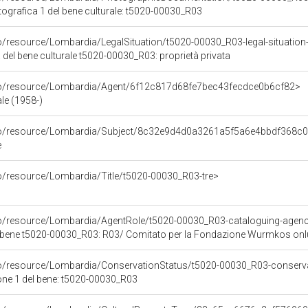
grafica 1 del bene culturale: t5020-00030_R03
o/resource/Lombardia/LegalSituation/t5020-00030_R03-legal-situation-
 del bene culturale t5020-00030_R03: proprietà privata
rco/resource/Lombardia/Agent/6f12c817d68fe7bec43fecdce0b6cf82>
le (1958-)
rco/resource/Lombardia/Subject/8c32e9d4d0a3261a5f5a6e4bbdf368c
e
co/resource/Lombardia/Title/t5020-00030_R03-tre>
co/resource/Lombardia/AgentRole/t5020-00030_R03-cataloguing-agen
l bene t5020-00030_R03: R03/ Comitato per la Fondazione Wurmkos on
co/resource/Lombardia/ConservationStatus/t5020-00030_R03-conserva
one 1 del bene: t5020-00030_R03