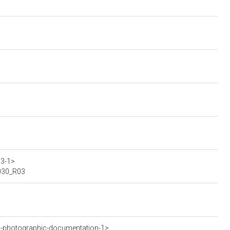
>
03-1>
0030_R03
-photographic-documentation-1>