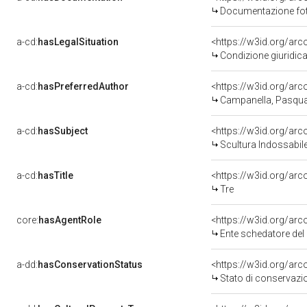
Documentazione foto
a-cd:
hasLegalSituation
<https://w3id.org/arc
Condizione giuridica
a-cd:
hasPreferredAuthor
<https://w3id.org/a
Campanella, Pasqua
a-cd:
hasSubject
<https://w3id.org/a
Scultura Indossabil
a-cd:
hasTitle
<https://w3id.org/ar
Tre
core:
hasAgentRole
<https://w3id.org/ar
Ente schedatore de
a-dd:
hasConservationStatus
<https://w3id.org/ar
Stato di conservazi