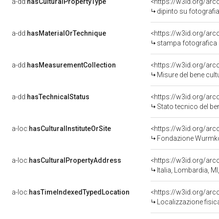
a-dd:
hasCulturalPropertyType
<https://w3id.org/a
dipinto su fotografia
a-dd:
hasMaterialOrTechnique
<https://w3id.org/ar
stampa fotografica
a-dd:
hasMeasurementCollection
<https://w3id.org/ar
Misure del bene cul
a-dd:
hasTechnicalStatus
<https://w3id.org/ar
Stato tecnico del b
a-loc:
hasCulturalInstituteOrSite
<https://w3id.org/ar
Fondazione Wurmk
a-loc:
hasCulturalPropertyAddress
<https://w3id.org/a
Italia, Lombardia, M
a-loc:
hasTimeIndexedTypedLocation
<https://w3id.org/ar
Localizzazione fisic