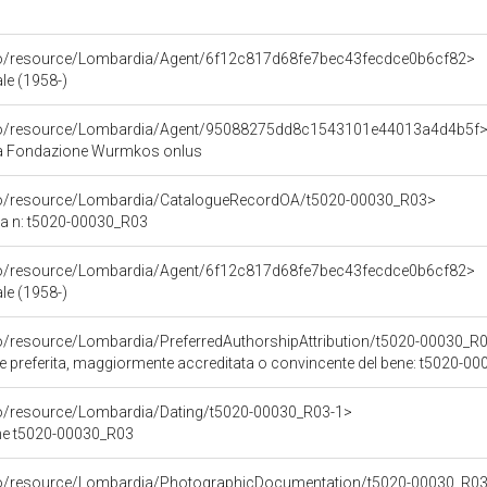
rco/resource/Lombardia/Agent/6f12c817d68fe7bec43fecdce0b6cf82>
le (1958-)
rco/resource/Lombardia/Agent/95088275dd8c1543101e44013a4d4b5f
la Fondazione Wurmkos onlus
rco/resource/Lombardia/CatalogueRecordOA/t5020-00030_R03>
ca n: t5020-00030_R03
rco/resource/Lombardia/Agent/6f12c817d68fe7bec43fecdce0b6cf82>
le (1958-)
co/resource/Lombardia/PreferredAuthorshipAttribution/t5020-00030_R
ore preferita, maggiormente accreditata o convincente del bene: t5020-0
co/resource/Lombardia/Dating/t5020-00030_R03-1>
ene t5020-00030_R03
rco/resource/Lombardia/PhotographicDocumentation/t5020-00030_R03