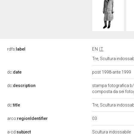
rdfs:
label
EN
IT
Tre, Scultura indossab
dc:
date
post 1998-ante 1999
dc:
description
stampa fotografica b/
composta da sei fotog
dc:
title
Tre, Scultura indossabi
03
arco:
regionIdentifier
a-cd:
subject
Scultura indossabile