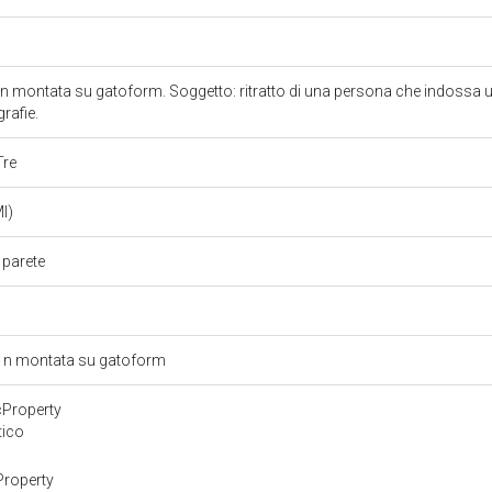
n montata su gatoform. Soggetto: ritratto di una persona che indossa 
rafie.
Tre
MI)
a parete
/ n montata su gatoform
cProperty
tico
Property