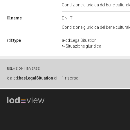
Condizione giuridica del bene cultura
l0:
name
EN
IT
Condizione giuridica del bene cultura
rdf:
type
a-cd:LegalSituation
Situazione giuridica
RELAZIONI INVERSE
è
a-cd:
hasLegalSituation
di
1 risorsa