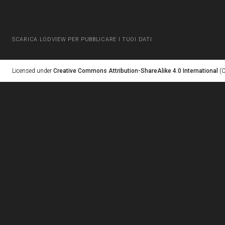
SCARICA LODVIEW PER PUBBLICARE I TUOI DATI
Licensed under
Creative Commons Attribution-ShareAlike 4.0 International
(C