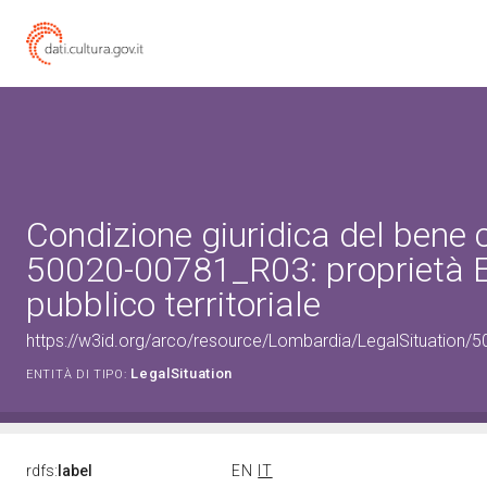
Condizione giuridica del bene 
50020-00781_R03: proprietà 
pubblico territoriale
https://w3id.org/arco/resource/Lombardia/LegalSituation/500
LegalSituation
ENTITÀ DI TIPO:
rdfs:
label
EN
IT