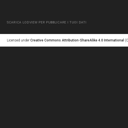
SCARICA LODVIEW PER PUBBLICARE I TUOI DATI
Licensed under
Creative Commons Attribution-ShareAlike 4.0 International
(C