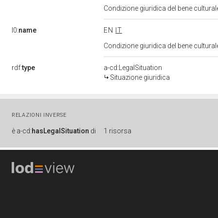
Condizione giuridica del bene cultura
l0:
name
EN
IT
Condizione giuridica del bene cultura
rdf:
type
a-cd:LegalSituation
Situazione giuridica
RELAZIONI INVERSE
è
a-cd:
hasLegalSituation
di
1 risorsa