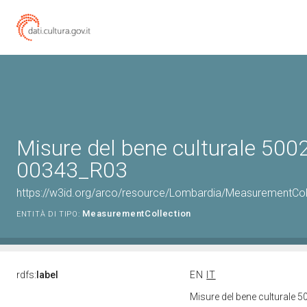
Misure del bene culturale 500
00343_R03
https://w3id.org/arco/resource/Lombardia/MeasurementCo
MeasurementCollection
ENTITÀ DI TIPO:
rdfs:
label
EN
IT
Misure del bene culturale