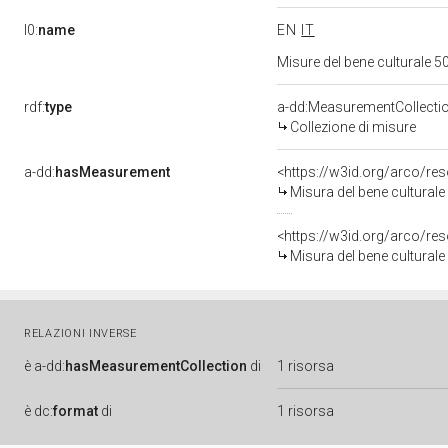
l0:
name
EN
IT
Misure del bene culturale
rdf:
type
a-dd:MeasurementCollecti
Collezione di misure
a-dd:
hasMeasurement
<https://w3id.org/arco/r
Misura del bene cultura
<https://w3id.org/arco/r
Misura del bene cultura
RELAZIONI INVERSE
è
a-dd:
hasMeasurementCollection
di
1 risorsa
è
dc:
format
di
1 risorsa