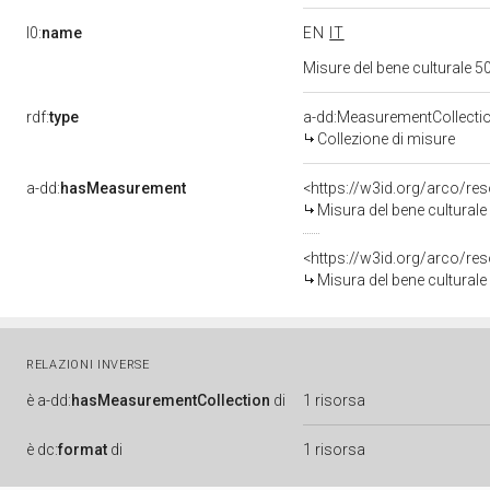
l0:
name
EN
IT
Misure del bene culturale
rdf:
type
a-dd:MeasurementCollecti
Collezione di misure
a-dd:
hasMeasurement
<https://w3id.org/arco/r
Misura del bene cultura
<https://w3id.org/arco/r
Misura del bene cultura
RELAZIONI INVERSE
è
a-dd:
hasMeasurementCollection
di
1 risorsa
è
dc:
format
di
1 risorsa