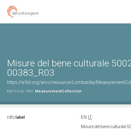
Misure del bene culturale 500
00383_R03
https://w3id.org/arco/resource/Lombardia/MeasurementCo
MeasurementCollection
ENTITÀ DI TIPO:
rdfs:
label
EN
IT
Misure del bene culturale