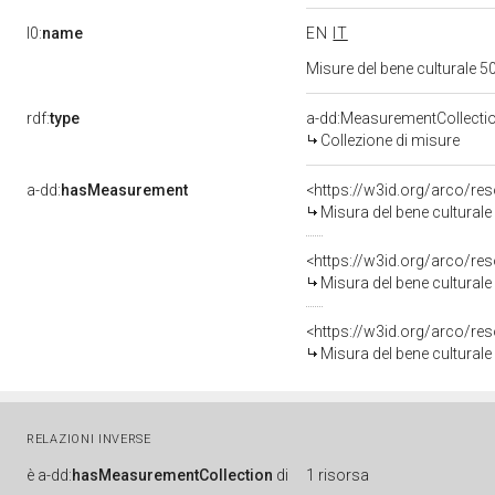
l0:
name
EN
IT
Misure del bene culturale
rdf:
type
a-dd:MeasurementCollecti
Collezione di misure
a-dd:
hasMeasurement
<https://w3id.org/arco/r
Misura del bene cultural
<https://w3id.org/arco/r
Misura del bene cultural
<https://w3id.org/arco/r
Misura del bene cultural
RELAZIONI INVERSE
è
a-dd:
hasMeasurementCollection
di
1 risorsa