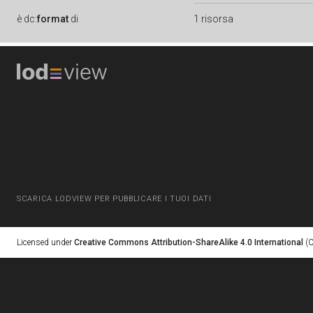
è
dc:
format
di
1 risorsa
SCARICA LODVIEW PER PUBBLICARE I TUOI DATI
Licensed under
Creative Commons Attribution-ShareAlike 4.0 International
(C