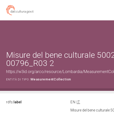
Misure del bene culturale 500
00796_R03 2
https://w3id.org/arco/resource/Lombardia/MeasurementCo
MeasurementCollection
ENTITÀ DI TIPO:
rdfs:
label
EN
IT
Misure del bene culturale