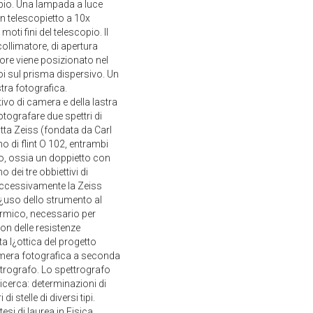
opio. Una lampada a luce
un telescopietto a 10x
ti fini del telescopio. Il
ollimatore, di apertura
tore viene posizionato nel
poi sul prisma dispersivo. Un
tra fotografica.
vo di camera e della lastra
otografare due spettri di
ditta Zeiss (fondata da Carl
 di flint O 102, entrambi
ro, ossia un doppietto con
dei tre obbiettivi di
uccessivamente la Zeiss
l¿uso dello strumento al
termico, necessario per
con delle resistenze
a l¿ottica del progetto
amera fotografica a seconda
ettrografo. Lo spettrografo
icerca: determinazioni di
i stelle di diversi tipi.
esi di laurea in Fisica