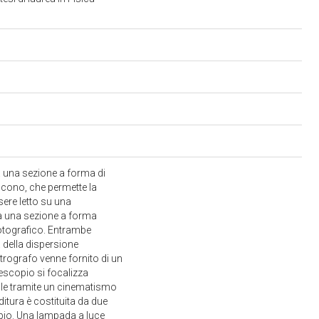
a una sezione a forma di
 cono, che permette la
sere letto su una
ta una sezione a forma
fotografico. Entrambe
 della dispersione
trografo venne fornito di un
scopio si focalizza
abile tramite un cinematismo
itura è costituita da due
opio. Una lampada a luce