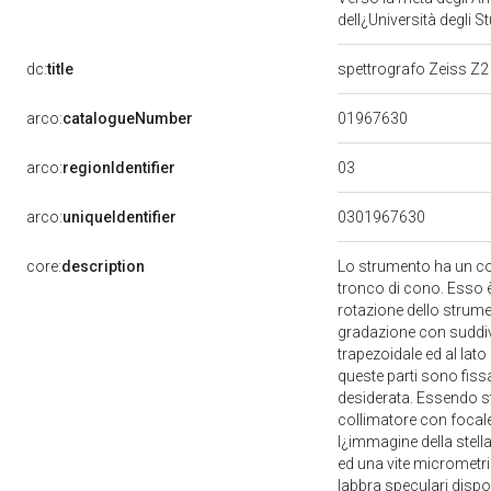
dell¿Università degli S
dc:
title
spettrografo Zeiss Z
01967630
arco:
catalogueNumber
03
arco:
regionIdentifier
arco:
uniqueIdentifier
0301967630
core:
description
Lo strumento ha un cor
tronco di cono. Esso è
rotazione dello strume
gradazione con suddivi
trapezoidale ed al lat
queste parti sono fiss
desiderata. Essendo st
collimatore con focal
l¿immagine della stella
ed una vite micrometri
labbra speculari dispo