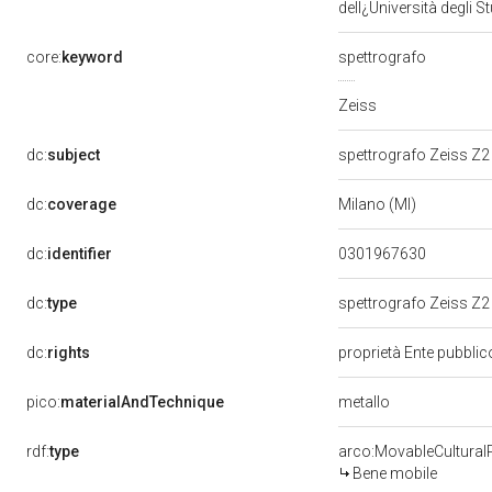
dell¿Università degli S
core:
keyword
spettrografo
Zeiss
dc:
subject
spettrografo Zeiss Z
dc:
coverage
Milano (MI)
dc:
identifier
0301967630
dc:
type
spettrografo Zeiss Z
dc:
rights
proprietà Ente pubblico
metallo
pico:
materialAndTechnique
rdf:
type
arco:MovableCultural
Bene mobile