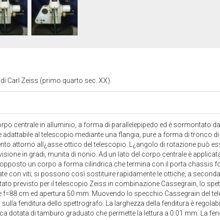
di Carl Zeiss (primo quarto sec. XX)
po centrale in alluminio, a forma di parallelepipedo ed è sormontato d
 adattabile al telescopio mediante una flangia, pure a forma di tronco di
nto attorno all¿asse ottico del telescopio. L¿angolo di rotazione può es
sione in gradi, munita di nonio. Ad un lato del corpo centrale è applica
o opposto un corpo a forma cilindrica che termina con il porta chassis 
ate con viti; si possono così sostituire rapidamente le ottiche, a seconda
ato previsto per il telescopio Zeiss in combinazione Cassegrain, lo spet
e f=88 cm ed apertura 50 mm. Muovendo lo specchio Cassegrain del tele
 sulla fenditura dello spettrografo. La larghezza della fenditura è regol
ca dotata di tamburo graduato che permette la lettura a 0.01 mm. La fend