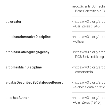
arco:ScientificOrTech
Bene Scientifico o 
dc:
creator
<https://w3id.org/a
Carl Zeiss (1846-)
arco:
hasAlternativeDiscipline
<https://w3id.org/arc
ottica
arco:
hasCataloguingAgency
<https://w3id.org/a
R03/ Università degli
arco:
hasMainDiscipline
<https://w3id.org/ar
astronomia
a-cat:
isDescribedByCatalogueRecord
<https://w3id.org/a
Scheda catalografi
a-cd:
hasAuthor
<https://w3id.org/a
Carl Zeiss (1846-)