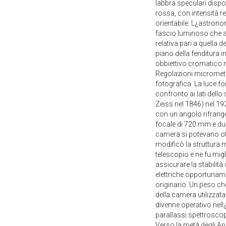
labbra speculari dispo
rossa, con intensità re
orientabile. L¿astrono
fascio luminoso che at
relativa pari a quella 
piano della fenditura i
obbiettivo cromatico ra
Regolazioni micrometri
fotografica. La luce fo
confronto ai lati dello
Zeiss nel 1846) nel 19
con un angolo rifrange
focale di 720 mm e due
camera si potevano ot
modificò la struttura 
telescopio e ne fu migl
assicurare la stabilità
elettriche opportuname
originario. Un peso c
della camera utilizzata
divenne operativo nell
parallassi spettroscopic
Verso la metà degli Ann