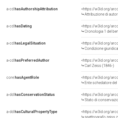
a-cd:
hasAuthorshipAttribution
<https://w3id.org/ar
Attribuzione di aut
a-cd:
hasDating
<https://w3id.org/ar
Cronologia 1 del b
a-cd:
hasLegalSituation
<https://w3id.org/arc
Condizione giuridica
a-cd:
hasPreferredAuthor
<https://w3id.org/a
Carl Zeiss (1846-)
core:
hasAgentRole
<https://w3id.org/ar
Ente schedatore del 
a-dd:
hasConservationStatus
<https://w3id.org/ar
Stato di conservazi
a-dd:
hasCulturalPropertyType
<https://w3id.org/a
spettrografo zeiss 