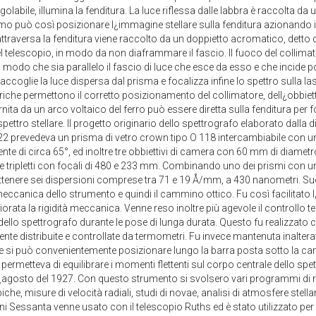
golabile, illumina la fenditura. La luce riflessa dalle labbra è raccolta da 
mo può così posizionare l¿immagine stellare sulla fenditura azionando i mo
traversa la fenditura viene raccolto da un doppietto acromatico, detto c
del telescopio, in modo da non diaframmare il fascio. Il fuoco del collima
n modo che sia parallelo il fascio di luce che esce da esso e che incide 
ccoglie la luce dispersa dal prisma e focalizza infine lo spettro sulla las
che permettono il corretto posizionamento del collimatore, dell¿obbietti
rnita da un arco voltaico del ferro può essere diretta sulla fenditura per f
 spettro stellare. Il progetto originario dello spettrografo elaborato dalla 
22 prevedeva un prisma di vetro crown tipo O 118 intercambiabile con uno
nte di circa 65°, ed inoltre tre obbiettivi di camera con 60 mm di diamet
 tripletti con focali di 480 e 233 mm. Combinando uno dei prismi con uno 
tenere sei dispersioni comprese tra 71 e 19 Å/mm, a 430 nanometri. S
meccanica dello strumento e quindi il cammino ottico. Fu così facilitato 
iorata la rigidità meccanica. Venne reso inoltre più agevole il controllo 
 dello spettrografo durante le pose di lunga durata. Questo fu realizzato 
nte distribuite e controllate da termometri. Fu invece mantenuta inalterat
he si può convenientemente posizionare lungo la barra posta sotto la c
 permetteva di equilibrare i momenti flettenti sul corpo centrale dello sp
¿agosto del 1927. Con questo strumento si svolsero vari programmi di r
he, misure di velocità radiali, studi di novae, analisi di atmosfere stellari d
i Sessanta venne usato con il telescopio Ruths ed è stato utilizzato per t