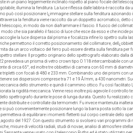
ste in un piano leggermente inclinato rispetto al piano focale del telesc
golabile, illumina la fenditura. La luce riflessa dalle labbra è raccolta da 
mo può così posizionare l¿immagine stellare sulla fenditura azionando i mo
traversa la fenditura viene raccolto da un doppietto acromatico, detto c
del telescopio, in modo da non diaframmare il fascio. Il fuoco del collima
n modo che sia parallelo il fascio di luce che esce da esso e che incide 
ccoglie la luce dispersa dal prisma e focalizza infine lo spettro sulla las
che permettono il corretto posizionamento del collimatore, dell¿obbietti
rnita da un arco voltaico del ferro può essere diretta sulla fenditura per f
 spettro stellare. Il progetto originario dello spettrografo elaborato dalla 
22 prevedeva un prisma di vetro crown tipo O 118 intercambiabile con uno
nte di circa 65°, ed inoltre tre obbiettivi di camera con 60 mm di diamet
 tripletti con focali di 480 e 233 mm. Combinando uno dei prismi con uno 
tenere sei dispersioni comprese tra 71 e 19 Å/mm, a 430 nanometri. S
meccanica dello strumento e quindi il cammino ottico. Fu così facilitato 
iorata la rigidità meccanica. Venne reso inoltre più agevole il controllo 
 dello spettrografo durante le pose di lunga durata. Questo fu realizzato 
nte distribuite e controllate da termometri. Fu invece mantenuta inalterat
he si può convenientemente posizionare lungo la barra posta sotto la c
 permetteva di equilibrare i momenti flettenti sul corpo centrale dello sp
¿agosto del 1927. Con questo strumento si svolsero vari programmi di r
he, misure di velocità radiali, studi di novae, analisi di atmosfere stellari d
i Sessanta venne usato con il telescopio Ruths ed è stato utilizzato per t