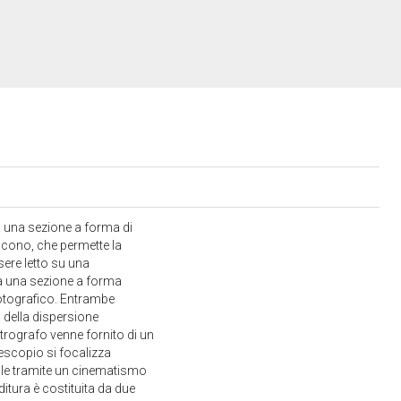
a una sezione a forma di
 cono, che permette la
sere letto su una
ta una sezione a forma
fotografico. Entrambe
 della dispersione
trografo venne fornito di un
scopio si focalizza
abile tramite un cinematismo
itura è costituita da due