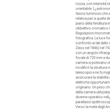
rossa, con intensità re
orientabile. L¿astrono
fascio luminoso che at
relativa pari a quella 
piano della fenditura i
obbiettivo cromatico ra
Regolazioni micrometri
fotografica. La luce fo
confronto ai lati dello
Zeiss nel 1846) nel 19
con un angolo rifrange
focale di 720 mm e due
camera si potevano ot
modificò la struttura 
telescopio e ne fu migl
assicurare la stabilità
elettriche opportuname
originario. Un peso c
della camera utilizzata
divenne operativo nell
parallassi spettroscopic
Verso la metà degli Ann