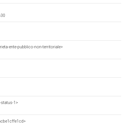
630
eta-ente-pubblico-non-territoriale>
-status-1>
acbe1cffe1cd>