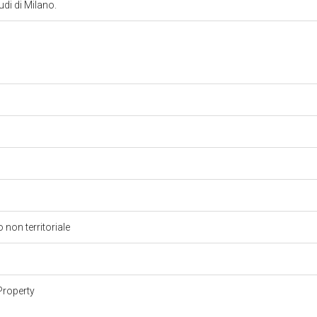
tudi di Milano.
2
2
 non territoriale
Property