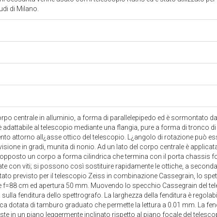
tudi di Milano.
2
po centrale in alluminio, a forma di parallelepipedo ed è sormontato d
 adattabile al telescopio mediante una flangia, pure a forma di tronco di
nto attorno all¿asse ottico del telescopio. L¿angolo di rotazione può es
sione in gradi, munita di nonio. Ad un lato del corpo centrale è applica
o opposto un corpo a forma cilindrica che termina con il porta chassis 
ate con viti; si possono così sostituire rapidamente le ottiche, a seconda
ato previsto per il telescopio Zeiss in combinazione Cassegrain, lo spet
e f=88 cm ed apertura 50 mm. Muovendo lo specchio Cassegrain del tele
 sulla fenditura dello spettrografo. La larghezza della fenditura è regol
ca dotata di tamburo graduato che permette la lettura a 0.01 mm. La fend
ste in un piano leggermente inclinato rispetto al piano focale del telesc