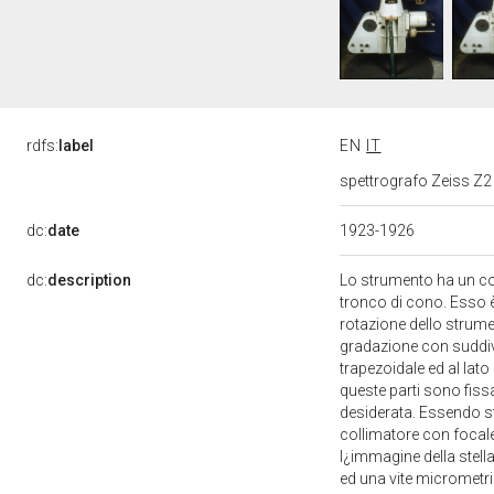
rdfs:
label
EN
IT
spettrografo Zeiss Z2 
dc:
date
1923-1926
dc:
description
Lo strumento ha un cor
tronco di cono. Esso è
rotazione dello strume
gradazione con suddivi
trapezoidale ed al lat
queste parti sono fiss
desiderata. Essendo st
collimatore con focal
l¿immagine della stella
ed una vite micrometri