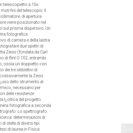
un telescopietto a 10x
ti fini del telescopio. Il
ollimatore, di apertura
tore viene posizionato nel
poi sul prisma dispersivo. Un
tra fotografica.
vo di camera e della lastra
otografare due spettri di
ditta Zeiss (fondata da Carl
 di flint O 102, entrambi
ro, ossia un doppietto con
dei tre obbiettivi di
uccessivamente la Zeiss
l¿uso dello strumento al
termico, necessario per
con delle resistenze
a l¿ottica del progetto
amera fotografica a seconda
ettrografo. Lo spettrografo
icerca: determinazioni di
i stelle di diversi tipi.
esi di laurea in Fisica