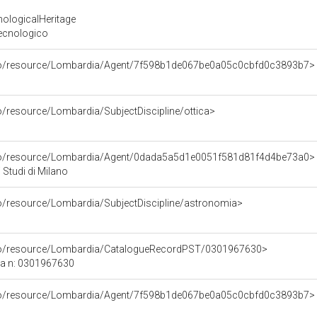
nologicalHeritage
Tecnologico
rco/resource/Lombardia/Agent/7f598b1de067be0a05c0cbfd0c3893b7>
o/resource/Lombardia/SubjectDiscipline/ottica>
rco/resource/Lombardia/Agent/0dada5a5d1e0051f581d81f4d4be73a0>
 Studi di Milano
co/resource/Lombardia/SubjectDiscipline/astronomia>
rco/resource/Lombardia/CatalogueRecordPST/0301967630>
ca n: 0301967630
rco/resource/Lombardia/Agent/7f598b1de067be0a05c0cbfd0c3893b7>