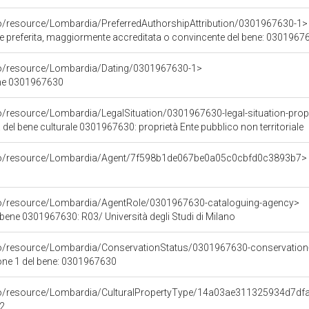
co/resource/Lombardia/PreferredAuthorshipAttribution/0301967630-1>
ore preferita, maggiormente accreditata o convincente del bene: 0301967
co/resource/Lombardia/Dating/0301967630-1>
ene 0301967630
o/resource/Lombardia/LegalSituation/0301967630-legal-situation-propri
 del bene culturale 0301967630: proprietà Ente pubblico non territoriale
rco/resource/Lombardia/Agent/7f598b1de067be0a05c0cbfd0c3893b7>
co/resource/Lombardia/AgentRole/0301967630-cataloguing-agency>
bene 0301967630: R03/ Università degli Studi di Milano
co/resource/Lombardia/ConservationStatus/0301967630-conservation
one 1 del bene: 0301967630
rco/resource/Lombardia/CulturalPropertyType/14a03ae311325934d7df
z2