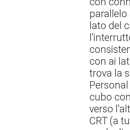
con conne
parallelo 
lato del 
l'interru
consisten
con ai lati
trova la 
Personal
cubo con 
verso l'al
CRT (a tu