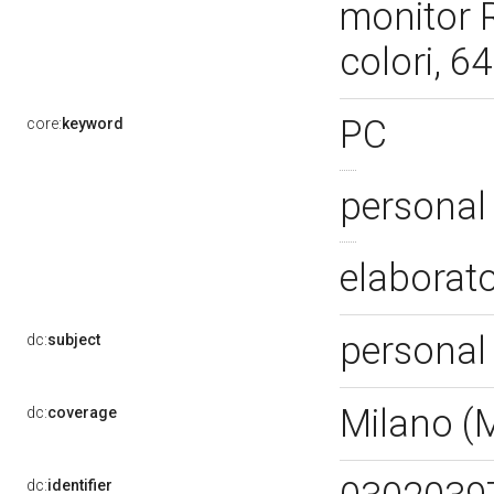
monitor 
colori, 6
PC
core:
keyword
personal
elaborat
personal
dc:
subject
Milano (
dc:
coverage
dc:
identifier