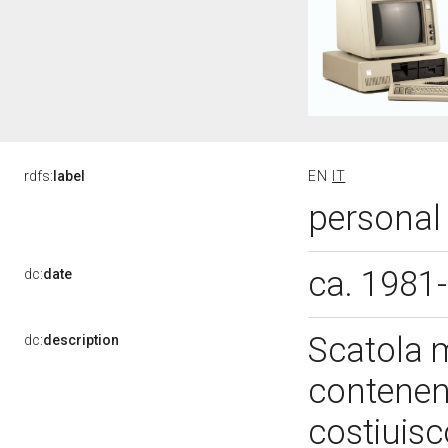
rdfs:
label
EN
IT
personal 
ca. 1981
dc:
date
Scatola m
dc:
description
contenente
costiuisc