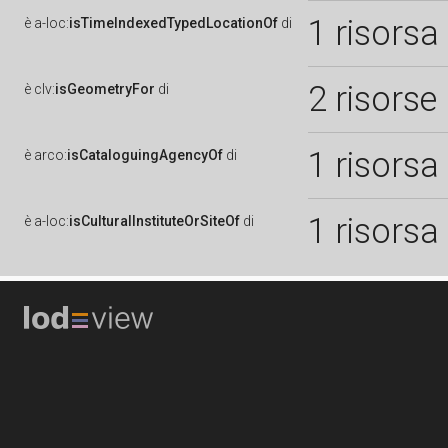
1 risorsa
è
a-loc:
isTimeIndexedTypedLocationOf
di
2 risorse
è
clv:
isGeometryFor
di
1 risorsa
è
arco:
isCataloguingAgencyOf
di
1 risorsa
è
a-loc:
isCulturalInstituteOrSiteOf
di