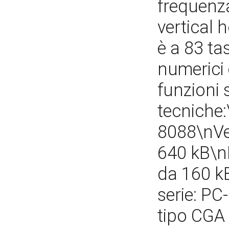
frequenza
vertical 
è a 83 tas
numerici 
funzioni 
tecniche:
8088\nVe
640 kB\n
da 160 kB
serie: PC
tipo CGA 