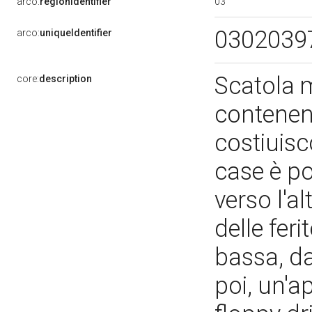
03
arco:
regionIdentifier
0302039
arco:
uniqueIdentifier
Scatola m
core:
description
contenente
costiuisc
case è p
verso l'a
delle feri
bassa, da
poi, un'a