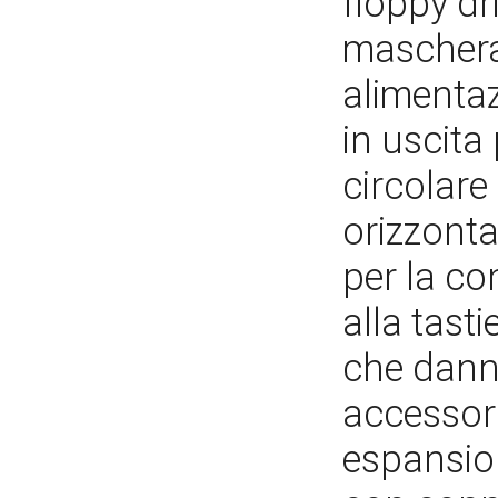
floppy dr
maschera 
alimentaz
in uscita
circolare
orizzonta
per la c
alla tasti
che dann
accessori
espansio