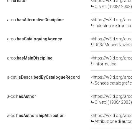
dc:
creator
<https://w3id.org/a
Olivetti (1908/ 2003)
arco:
hasAlternativeDiscipline
<https://w3id.org/arc
industria elettronica
arco:
hasCataloguingAgency
<https://w3id.org/a
R03/ Museo Nazional
arco:
hasMainDiscipline
<https://w3id.org/ar
informatica
a-cat:
isDescribedByCatalogueRecord
<https://w3id.org/a
Scheda catalografi
a-cd:
hasAuthor
<https://w3id.org/a
Olivetti (1908/ 2003)
a-cd:
hasAuthorshipAttribution
<https://w3id.org/ar
Attribuzione di aut