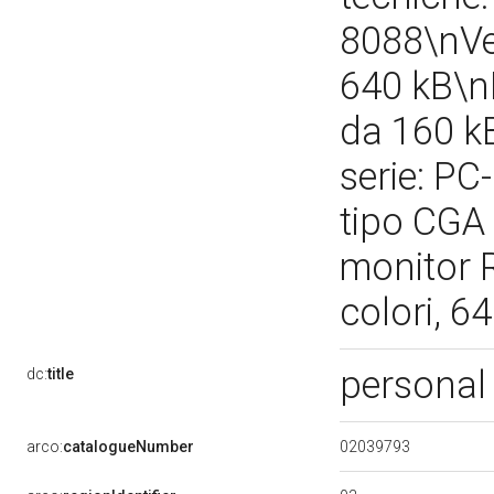
8088\nVe
640 kB\n
da 160 kB
serie: PC
tipo CGA 
monitor 
colori, 6
personal
dc:
title
02039793
arco:
catalogueNumber