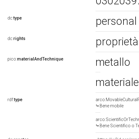
0302039
personal
dc:
type
proprietà
dc:
rights
metallo
pico:
materialAndTechnique
materiale
rdf:
type
arco:MovableCultural
Bene mobile
arco:ScientificOrTech
Bene Scientifico o 