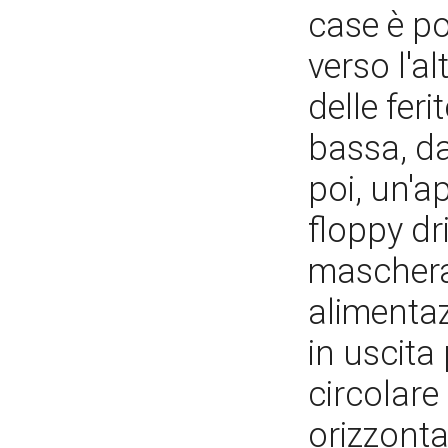
case è p
verso l'a
delle feri
bassa, da
poi, un'a
floppy dr
maschera 
alimentaz
in uscita
circolare
orizzonta