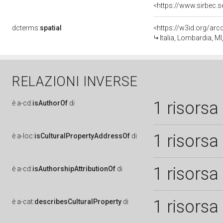
dcterms:
spatial
<https://w3id.org/a
Italia, Lombardia, MI
RELAZIONI INVERSE
1 risorsa
è
a-cd:
isAuthorOf
di
1 risorsa
è
a-loc:
isCulturalPropertyAddressOf
di
1 risorsa
è
a-cd:
isAuthorshipAttributionOf
di
1 risorsa
è
a-cat:
describesCulturalProperty
di