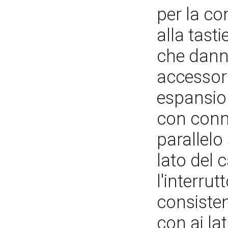
per la c
alla tasti
che dann
accessori
espansio
con conne
parallelo 
lato del 
l'interru
consisten
con ai lati