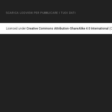
SCARICA LODVIEW PER PUBBLICARE I TUOI DATI
Licensed under
Creative Commons Attribution-ShareAlike 4.0 International
(C