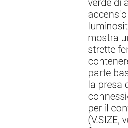
verde di 
accension
luminosità
mostra u
strette fe
contenere
parte bass
la presa 
connessi
per il co
(V.SIZE, v