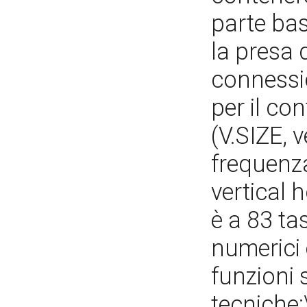
parte bass
la presa 
connessi
per il co
(V.SIZE, v
frequenza
vertical 
è a 83 tas
numerici 
funzioni 
tecniche: