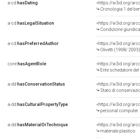
a-cd:
hasDating
<https://w3id.org/ar
Cronologia 1 del b
a-cd:
hasLegalSituation
Condizione giuridica
a-cd:
hasPreferredAuthor
<https://w3id.org/a
Olivetti (1908/ 2003)
core:
hasAgentRole
<https://w3id.org/ar
Ente schedatore del be
a-dd:
hasConservationStatus
Stato di conservazi
a-dd:
hasCulturalPropertyType
personal computer
a-dd:
hasMaterialOrTechnique
<https://w3id.org/arc
materiale plastico