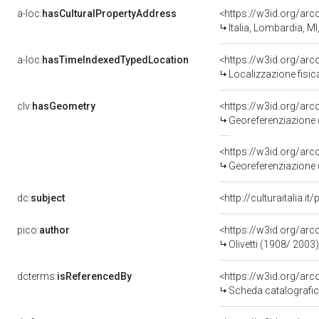
a-loc:
hasCulturalPropertyAddress
<https://w3id.org/a
Italia, Lombardia, MI
a-loc:
hasTimeIndexedTypedLocation
<https://w3id.org/a
Localizzazione fisic
clv:
hasGeometry
<https://w3id.org/a
Georeferenziazione 
<https://w3id.org/a
Georeferenziazione 
dc:
subject
<http://culturaitalia.i
pico:
author
<https://w3id.org/a
Olivetti (1908/ 2003)
dcterms:
isReferencedBy
<https://w3id.org/a
Scheda catalografi