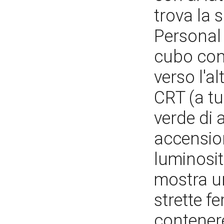
trova la 
Personal
cubo con 
verso l'al
CRT (a tu
verde di 
accension
luminosità
mostra u
strette fe
contenere