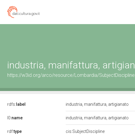
industria, manifattura, artigia
https://w3id.org/arco/resource/Lombardia/SubjectDiscipline/
rdfs:
label
industria, manifattura, artigianato
l0:
name
industria, manifattura, artigianato
rdf:
type
cis:SubjectDiscipline