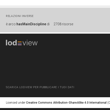
RELAZIONI INVERSE
è
arco:
hasMainDiscipline
di
2708 risorse
SCARICA LODVIEW PER PUBBLICARE I TUOI DATI
Licensed under
Creative Commons Attribution-ShareAlike 4.0 International
(C