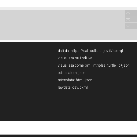
dati da:
https://dati.cultura.gov.it/sparql
visualizza su LodLive
visualizza come:
xml
,
ntriples
,
turtle
,
ld+json
odata:
atom
,
json
microdata:
html
,
json
rawdata:
csv
,
cxml