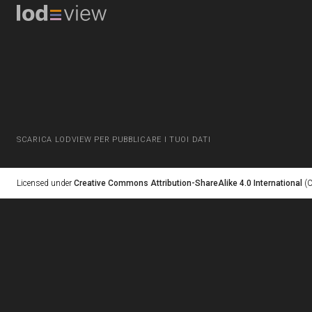
SCARICA LODVIEW PER PUBBLICARE I TUOI DATI
Licensed under
Creative Commons Attribution-ShareAlike 4.0 International
(C