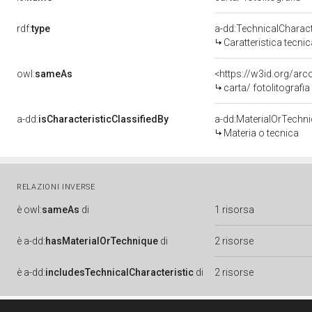
rdf:
type
a-dd:TechnicalCharact
Caratteristica tecnic
owl:
sameAs
<https://w3id.org/arc
carta/ fotolitografia
a-dd:
isCharacteristicClassifiedBy
a-dd:MaterialOrTechn
Materia o tecnica
RELAZIONI INVERSE
è
owl:
sameAs
di
1 risorsa
è
a-dd:
hasMaterialOrTechnique
di
2 risorse
è
a-dd:
includesTechnicalCharacteristic
di
2 risorse