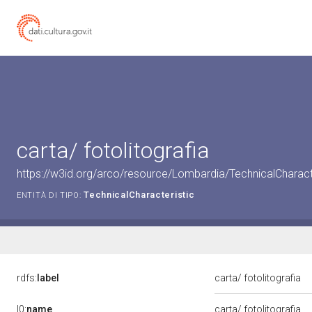
carta/ fotolitografia
https://w3id.org/arco/resource/Lombardia/TechnicalCharacter
TechnicalCharacteristic
ENTITÀ DI TIPO:
rdfs:
label
carta/ fotolitografia
l0:
name
carta/ fotolitografia