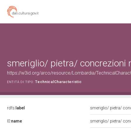
smeriglio/ pietra/ concrezioni 
https://w3id.org/arco/resource/Lombardia/TechnicalCharacter
TechnicalCharacteristic
ENTITÀ DI TIPO:
rdfs:
label
smeriglio/ pietra/ con
l0:
name
smeriglio/ pietra/ con