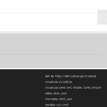
dati da:
https://dati.cultura.gov.it/sparql
visualizza su LodLive
visualizza come:
xml
,
ntriples
,
turtle
,
ld+json
odata:
atom
,
json
microdata:
html
,
json
rawdata:
csv
,
cxml