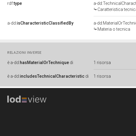
rdf:
type
a-dd:TechnicalCharact
Caratteristica tecnic
a-dd:
isCharacteristicClassifiedBy
a-dd:MaterialOrTechn
Materia o tecnica
RELAZIONI INVERSE
è
a-dd:
hasMaterialOrTechnique
di
1 risorsa
è
a-dd:
includesTechnicalCharacteristic
di
1 risorsa