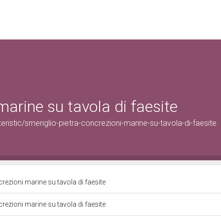
marine su tavola di faesite
istic/smeriglio-pietra-concrezioni-marine-su-tavola-di-faesite
crezioni marine su tavola di faesite
crezioni marine su tavola di faesite