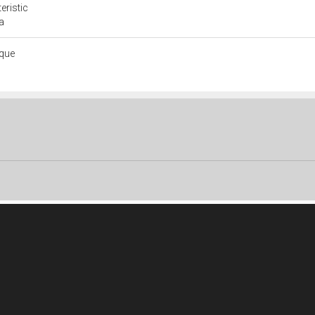
eristic
a
ique