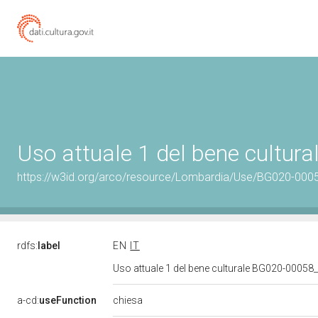
Uso attuale 1 del bene cultu
https://w3id.org/arco/resource/Lombardia/Use/BG020-0005
rdfs:
label
EN
IT
Uso attuale 1 del bene culturale BG020-0005
chiesa
a-cd:
useFunction