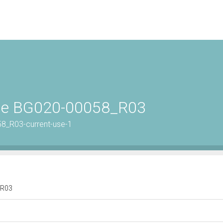
rale BG020-00058_R03
8_R03-current-use-1
8_R03