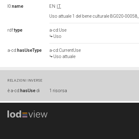
l0:
name
EN
IT
Uso attuale 1 del bene culturale BG020-0005
rdf:
type
a-cd:Use
Uso
a-cd:
hasUseType
a-cd:CurrentUse
Uso attuale
RELAZIONI INVERSE
è
a-cd:
hasUse
di
1 risorsa