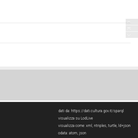
dati da:
https://dati.cultura.gov.it/sparql
visualizza su LodLive
visualizza come:
xml
,
ntriples
,
turtle
,
ld+json
odata:
atom
,
json