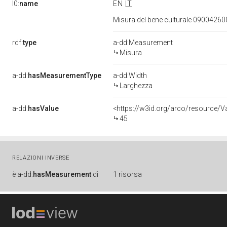
l0:
name
EN
IT
Misura del bene culturale 0900426
rdf:
type
a-dd:Measurement
Misura
a-dd:
hasMeasurementType
a-dd:Width
Larghezza
a-dd:
hasValue
<https://w3id.org/arco/resource/
45
RELAZIONI INVERSE
è
a-dd:
hasMeasurement
di
1 risorsa