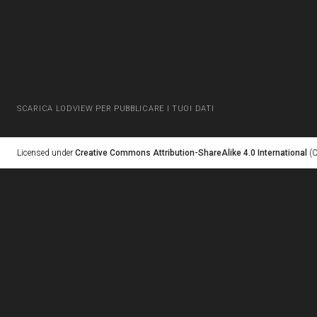
SCARICA LODVIEW PER PUBBLICARE I TUOI DATI
Licensed under
Creative Commons Attribution-ShareAlike 4.0 International
(C