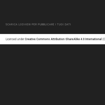
SCARICA LODVIEW PER PUBBLICARE I TUOI DATI
Licensed under
Creative Commons Attribution-ShareAlike 4.0 International
(C