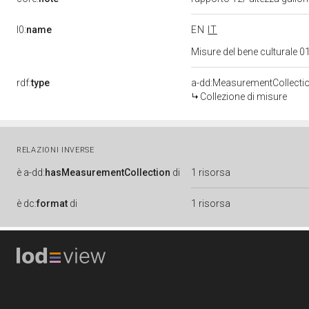
l0:
name
EN
IT
Misure del bene culturale
rdf:
type
a-dd:MeasurementCollecti
Collezione di misure
RELAZIONI INVERSE
è
a-dd:
hasMeasurementCollection
di
1 risorsa
è
dc:
format
di
1 risorsa