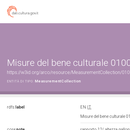
Misure del bene culturale 01
https://w3id.org/arco/resource/MeasurementCollection/01
MeasurementCollection
ENTITÀ DI TIPO:
rdfs:
label
EN
IT
Misure del bene culturale
core:
note
rapporto 12/ altezza gallon