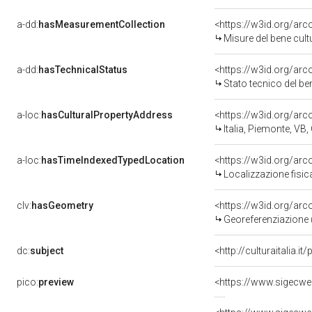
a-dd:
hasMeasurementCollection
<https://w3id.org/ar
Misure del bene cul
a-dd:
hasTechnicalStatus
<https://w3id.org/ar
Stato tecnico del b
a-loc:
hasCulturalPropertyAddress
<https://w3id.org/a
Italia, Piemonte, VB
a-loc:
hasTimeIndexedTypedLocation
<https://w3id.org/ar
Localizzazione fisic
clv:
hasGeometry
<https://w3id.org/ar
Georeferenziazione 
dc:
subject
<http://culturaitalia.
pico:
preview
<https://www.sigecwe