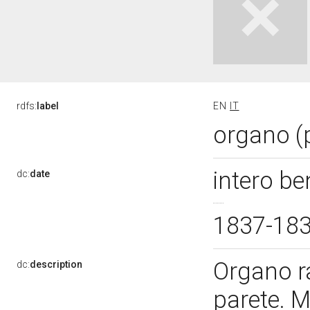
rdfs:
label
EN
IT
organo (
intero b
dc:
date
1837-18
Organo r
dc:
description
parete. M