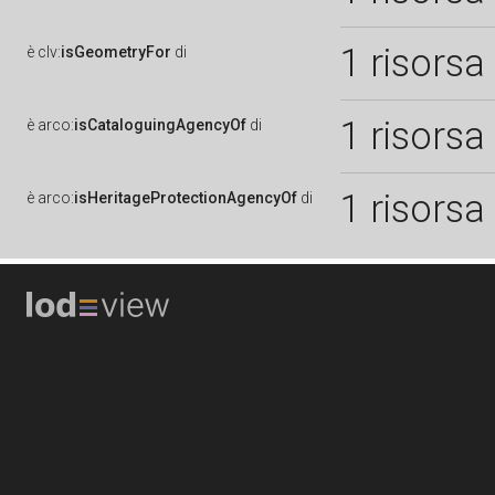
1 risorsa
è
clv:
isGeometryFor
di
1 risorsa
è
arco:
isCataloguingAgencyOf
di
1 risorsa
è
arco:
isHeritageProtectionAgencyOf
di