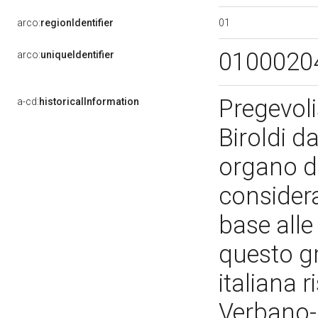
01
arco:
regionIdentifier
0100020
arco:
uniqueIdentifier
Pregevoli
a-cd:
historicalInformation
Biroldi d
organo de
considera
base alle
questo gr
italiana r
Verbano-