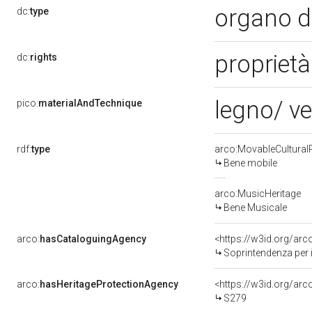
organo 
dc:
type
proprietà
dc:
rights
legno/ ve
pico:
materialAndTechnique
rdf:
type
arco:MovableCultural
Bene mobile
arco:MusicHeritage
Bene Musicale
arco:
hasCataloguingAgency
<https://w3id.org/a
Soprintendenza per i
arco:
hasHeritageProtectionAgency
<https://w3id.org/a
S279