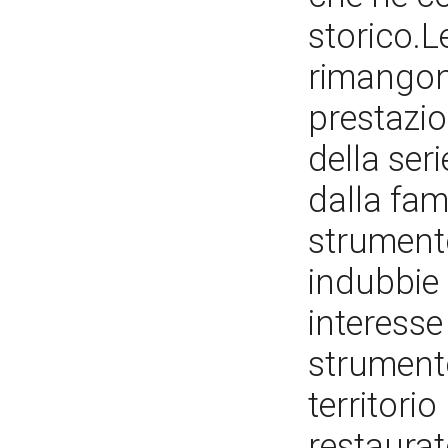
storico.L
rimangon
prestazio
della ser
dalla fami
strumento
indubbie 
interesse
strumento
territori
restaura