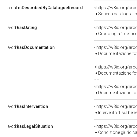
a-cat:
isDescribedByCatalogueRecord
<https://w3id.org/a
Scheda catalografi
a-cd:
hasDating
<https://w3id.org/ar
Cronologia 1 del b
a-cd:
hasDocumentation
Documentazione foto
Documentazione foto
Documentazione foto
a-cd:
hasIntervention
<https://w3id.org/arc
Intervento 1 sul be
a-cd:
hasLegalSituation
Condizione giuridica