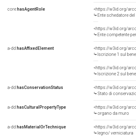
core:
hasAgentRole
<https://w3id.org/ar
Ente schedatore del ben
<https://w3id.org/ar
Ente competente per tutela del be
a-dd:
hasAffixedElement
<https://w3id.org/arc
Iscrizione 1 sul be
<https://w3id.org/arc
Iscrizione 2 sul be
a-dd:
hasConservationStatus
<https://w3id.org/ar
Stato di conservazi
a-dd:
hasCulturalPropertyType
<https://w3id.org/a
organo da muro
a-dd:
hasMaterialOrTechnique
<https://w3id.org/arc
legno/ verniciatura