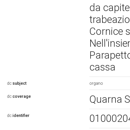
da capite
trabeazi
Cornice s
Nell'insie
Parapetto
cassa
organo
dc:
subject
Quarna S
dc:
coverage
0100020
dc:
identifier