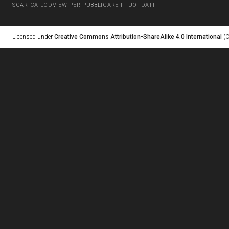
SCARICA LODVIEW PER PUBBLICARE I TUOI DATI
Licensed under
Creative Commons Attribution-ShareAlike 4.0 International
(C