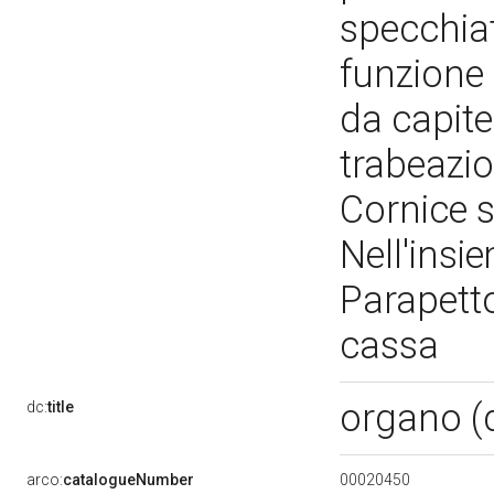
specchiat
funzione
da capite
trabeazi
Cornice s
Nell'insie
Parapetto
cassa
organo (
dc:
title
00020450
arco:
catalogueNumber