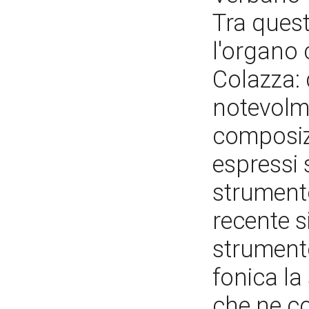
Tra quest
l'organo 
Colazza: 
notevolme
composizi
espressi
strument
recente si
strument
fonica la
che ne co