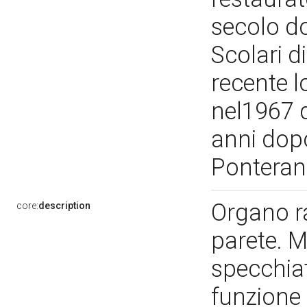
secolo do
Scolari d
recente l
nel1967 d
anni dopo
Ponteran
Organo r
core:
description
parete. M
specchiat
funzione