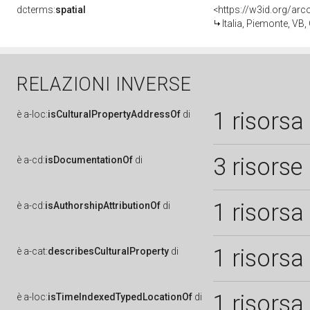
dcterms:
spatial
<https://w3id.org/a
Italia, Piemonte, VB
RELAZIONI INVERSE
1 risorsa
è
a-loc:
isCulturalPropertyAddressOf
di
3 risorse
è
a-cd:
isDocumentationOf
di
1 risorsa
è
a-cd:
isAuthorshipAttributionOf
di
1 risorsa
è
a-cat:
describesCulturalProperty
di
1 risorsa
è
a-loc:
isTimeIndexedTypedLocationOf
di