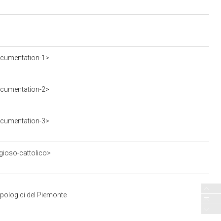
ocumentation-1>
ocumentation-2>
ocumentation-3>
igioso-cattolico>
opologici del Piemonte