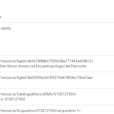
ra
roperty
co/resource/Agent/ab0e18f88b67935608a177444ae08812>
Beni Storici Artistici ed Etnoantropologici del Piemonte
co/resource/Agent/8a5509fa2dc9f4274d41893bc70ba7aa>
co/resource/CatalogueRecordSMO/0100127450>
a n: 0100127450
o/resource/Acquisition/0100127450-acquisition-1>