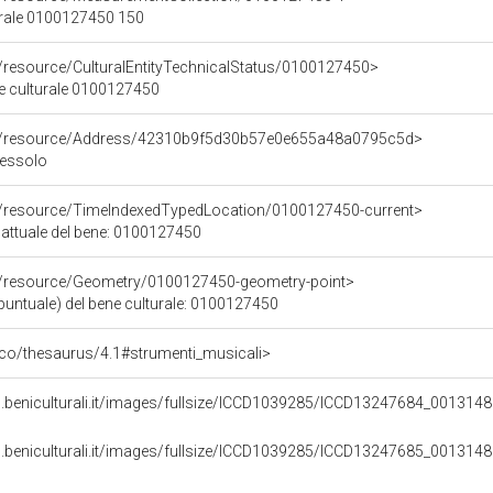
urale 0100127450 150
o/resource/CulturalEntityTechnicalStatus/0100127450>
ne culturale 0100127450
co/resource/Address/42310b9f5d30b57e0e655a48a0795c5d>
 Lessolo
co/resource/TimeIndexedTypedLocation/0100127450-current>
 attuale del bene: 0100127450
co/resource/Geometry/0100127450-geometry-point>
puntuale) del bene culturale: 0100127450
t/pico/thesaurus/4.1#strumenti_musicali>
.beniculturali.it/images/fullsize/ICCD1039285/ICCD13247684_0013148
.beniculturali.it/images/fullsize/ICCD1039285/ICCD13247685_0013148