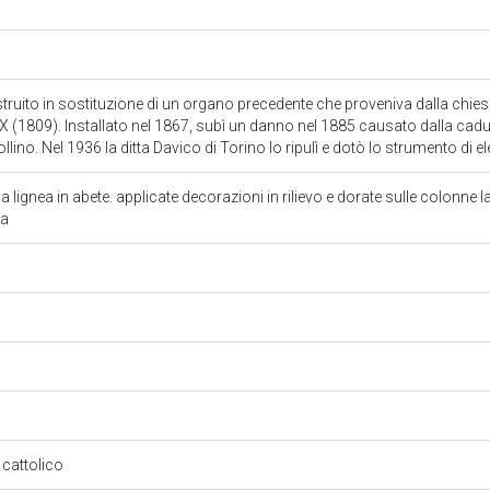
ruito in sostituzione di un organo precedente che proveniva dalla chies
IX (1809). Installato nel 1867, subì un danno nel 1885 causato dalla cadu
llino. Nel 1936 la ditta Davico di Torino lo ripulì e dotò lo strumento di el
lignea in abete. applicate decorazioni in rilievo e dorate sulle colonne la
ra
o cattolico