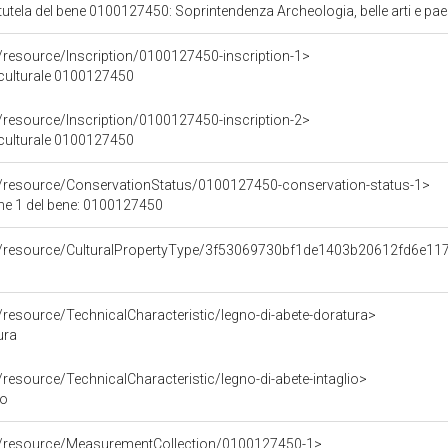
utela del bene 0100127450: Soprintendenza Archeologia, belle arti e paes
/resource/Inscription/0100127450-inscription-1>
e culturale 0100127450
/resource/Inscription/0100127450-inscription-2>
e culturale 0100127450
o/resource/ConservationStatus/0100127450-conservation-status-1>
ne 1 del bene: 0100127450
co/resource/CulturalPropertyType/3f53069730bf1de1403b20612fd6e11
/resource/TechnicalCharacteristic/legno-di-abete-doratura>
ura
/resource/TechnicalCharacteristic/legno-di-abete-intaglio>
io
co/resource/MeasurementCollection/0100127450-1>