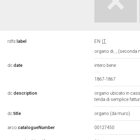
rdfs:
label
EN
IT
organo di , , (seconda 
dc:
date
intero bene
1867-1867
dc:
description
organo ubicato in cassa 
tenda di semplice fattu
dc:
title
organo (da muro)
00127450
arco:
catalogueNumber