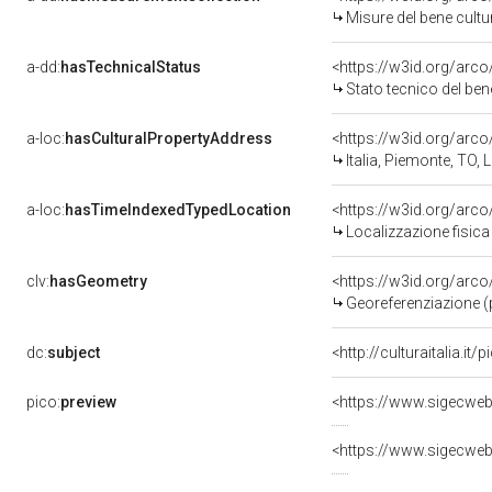
Misure del bene cult
a-dd:
hasTechnicalStatus
<https://w3id.org/arc
Stato tecnico del be
a-loc:
hasCulturalPropertyAddress
<https://w3id.org/ar
Italia, Piemonte, TO,
a-loc:
hasTimeIndexedTypedLocation
<https://w3id.org/ar
Localizzazione fisica
clv:
hasGeometry
<https://w3id.org/ar
Georeferenziazione (
dc:
subject
<http://culturaitalia.i
pico:
preview
<https://www.sigecweb
<https://www.sigecweb