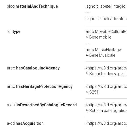
pico:
materialAndTechnique
legno di abete/ intaglio
legno di abete/ doratu
rdf:
type
arco:MovableCulturalP
Bene mobile
arco:MusicHeritage
Bene Musicale
arco:
hasCataloguingAgency
<https://w3id.org/ar
Soprintendenza per i 
arco:
hasHeritageProtectionAgency
<https://w3id.org/ar
S251
a-cat:
isDescribedByCatalogueRecord
<https://w3id.org/ar
Scheda catalografic
a-cd:
hasAcquisition
<https://w3id.org/arc