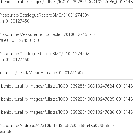
.beniculturali.it/images/fullsize/ICCD1039285/ICCD13247686_0013148
co/resource/CatalogueRecordSMO/0100127450>
a n: 0100127450
co/resource/MeasurementCollection/0100127450-1>
urale 0100127450 150
co/resource/CatalogueRecordSMO/0100127450>
a n: 0100127450
culturali.it/detail/MusicHeritage/0100127450>
.beniculturali.it/images/fullsize/ICCD1039285/ICCD13247684_0013148
.beniculturali.it/images/fullsize/ICCD1039285/ICCD13247685_0013148
.beniculturali.it/images/fullsize/ICCD1039285/ICCD13247686_0013148
co/resource/Address/42310b9f5d30b57e0e655a48a0795c5d>
 Lessolo