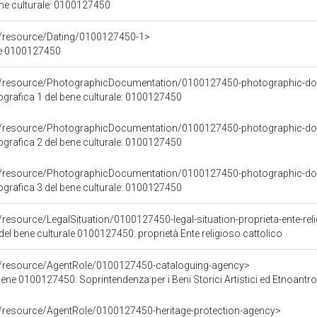
ene culturale: 0100127450
o/resource/Dating/0100127450-1>
ne 0100127450
co/resource/PhotographicDocumentation/0100127450-photographic-d
rafica 1 del bene culturale: 0100127450
co/resource/PhotographicDocumentation/0100127450-photographic-d
rafica 2 del bene culturale: 0100127450
co/resource/PhotographicDocumentation/0100127450-photographic-d
rafica 3 del bene culturale: 0100127450
/resource/LegalSituation/0100127450-legal-situation-proprieta-ente-rel
del bene culturale 0100127450: proprietà Ente religioso cattolico
o/resource/AgentRole/0100127450-cataloguing-agency>
ene 0100127450: Soprintendenza per i Beni Storici Artistici ed Etnoantr
o/resource/AgentRole/0100127450-heritage-protection-agency>