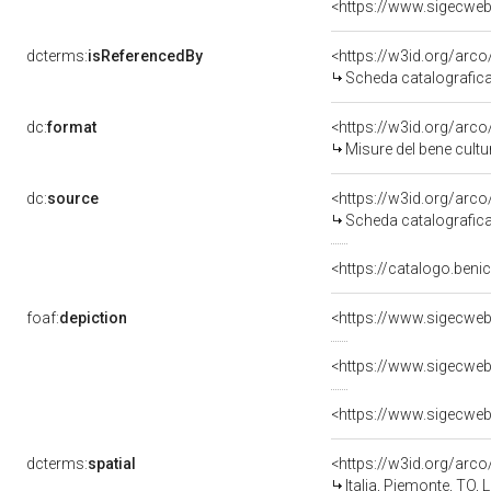
<https://www.sigecweb
dcterms:
isReferencedBy
<https://w3id.org/ar
Scheda catalografic
dc:
format
<https://w3id.org/ar
Misure del bene cult
dc:
source
<https://w3id.org/ar
Scheda catalografic
<https://catalogo.beni
foaf:
depiction
<https://www.sigecweb
<https://www.sigecweb
<https://www.sigecweb
dcterms:
spatial
<https://w3id.org/ar
Italia, Piemonte, TO,