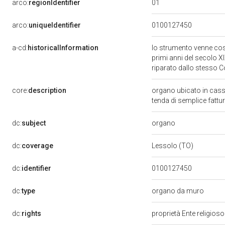
01
arco:
regionIdentifier
arco:
uniqueIdentifier
0100127450
a-cd:
historicalInformation
lo strumento venne cost
primi anni del secolo X
riparato dallo stesso Co
core:
description
organo ubicato in cassa 
tenda di semplice fattu
organo
dc:
subject
dc:
coverage
Lessolo (TO)
dc:
identifier
0100127450
dc:
type
organo da muro
dc:
rights
proprietà Ente religios