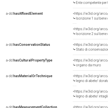
Ente competente per t
a-dd:
hasAffixedElement
<https://w3id.org/arco
Iscrizione 1 sul ben
<https://w3id.org/arco
Iscrizione 2 sul ben
a-dd:
hasConservationStatus
<https://w3id.org/arc
Stato di conservazio
a-dd:
hasCulturalPropertyType
<https://w3id.org/ar
organo da muro
a-dd:
hasMaterialOrTechnique
<https://w3id.org/arco
legno di abete/ dorat
<https://w3id.org/arco
legno di abete/ intagl
a-dd:
hasMeasurementCollection
<https://w3id.org/ar